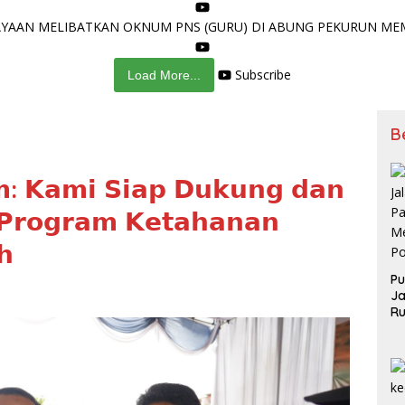
AAN MELIBATKAN OKNUM PNS (GURU) DI ABUNG PEKURUN MEMA
Subscribe
Load More...
B
: 𝗞𝗮𝗺𝗶 𝗦𝗶𝗮𝗽 𝗗𝘂𝗸𝘂𝗻𝗴 𝗱𝗮𝗻
 𝗣𝗿𝗼𝗴𝗿𝗮𝗺 𝗞𝗲𝘁𝗮𝗵𝗮𝗻𝗮𝗻
𝗵
Pu
Ja
Ru
Me
Po