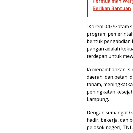
Permukiman Warga
Berikan Bantuan
“Korem 043/Gatam s
program pemerintah
bentuk pengabdian 
pangan adalah kekuat
terdepan untuk mewu
Ia menambahkan, sin
daerah, dan petani
tanam, meningkatkan
peningkatan kesejah
Lampung.
Dengan semangat Ga
hadir, bekerja, dan 
pelosok negeri, TN