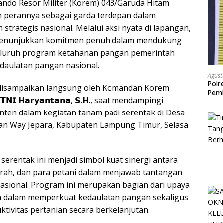
do Resor Militer (Korem) 043/Garuda Hitam
a
 perannya sebagai garda terdepan dalam
r
trategis nasional. Melalui aksi nyata di lapangan,
e
enunjukkan komitmen penuh dalam mendukung
luruh program ketahanan pangan pemerintah
daulatan pangan nasional.
Agust
Polr
disampaikan langsung oleh Komandan Korem
Pemb
 𝗧𝗡𝗜 𝗛𝗮𝗿𝘆𝗮𝗻𝘁𝗮𝗻𝗮, 𝗦.𝗛., saat mendampingi
terh
nten dalam kegiatan tanam padi serentak di Desa
tan Way Jepara, Kabupaten Lampung Timur, Selasa
serentak ini menjadi simbol kuat sinergi antara
rah, dan para petani dalam menjawab tantangan
sional. Program ini merupakan bagian dari upaya
ah dalam memperkuat kedaulatan pangan sekaligus
tivitas pertanian secara berkelanjutan.