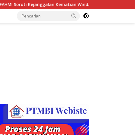
n Kematian Winda Lorenza Gowasa, Dorong Polrestabes Medan 