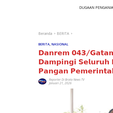
DUGAAN PENGANIAY
Beranda
BERITA
BERITA
,
NASIONAL
𝗗𝗮𝗻𝗿𝗲𝗺 𝟬𝟰𝟯/𝗚𝗮𝘁𝗮𝗺
𝗗𝗮𝗺𝗽𝗶𝗻𝗴𝗶 𝗦𝗲𝗹𝘂𝗿𝘂𝗵
𝗣𝗮𝗻𝗴𝗮𝗻 𝗣𝗲𝗺𝗲𝗿𝗶𝗻𝘁𝗮
Reporter Di Brata News TV
Januari 21, 2026