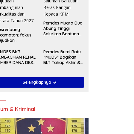
Pemdes Muara Dua
Abung Tinggi
usrenbang
Salurkan Bantuan
camatan: fokus
Beras Pangan
ujudkan
Kepada KPM
embangunan
rkualitas dan
EMDES BKR
Pemdes Bumi Ratu
rata Tahun 2027
EMBAGIKAN REHAL
“MUDS” Bagikan
UMBER DANA DESA
BLT Tahap Akhir &
A 2025
Serah Terima
Pekerjaan Di Akhir
Tahun 2024
Selengkapnya
um & Kriminal