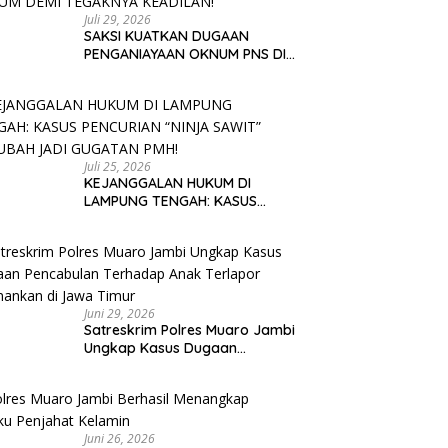
Juli 29, 2026
SAKSI KUATKAN DUGAAN
PENGANIAYAAN OKNUM PNS DI
ABUNG PEKURUN : PIHAK
KELUARGA MEMINTA PARA
PELAKU DI PROSES HUKUM DEMI
TEGAKNYA KEADILAN!
Juli 25, 2026
KEJANGGALAN HUKUM DI
LAMPUNG TENGAH: KASUS
PENCURIAN “NINJA SAWIT”
BERUBAH JADI GUGATAN PMH!
Juni 29, 2026
Satreskrim Polres Muaro Jambi
Ungkap Kasus Dugaan
Pencabulan Terhadap Anak
Terlapor Diamankan di Jawa
Timur
Juni 26, 2026