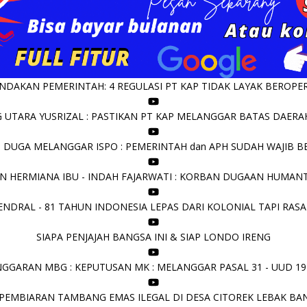
DAKAN PEMERINTAH: 4 REGULASI PT KAP TIDAK LAYAK BEROPERA
UTARA YUSRIZAL : PASTIKAN PT KAP MELANGGAR BATAS DAERAH 
I DUGA MELANGGAR ISPO : PEMERINTAH dan APH SUDAH WAJIB B
N HERMIANA IBU - INDAH FAJARWATI : KORBAN DUGAAN HUMANT
NDRAL - 81 TAHUN INDONESIA LEPAS DARI KOLONIAL TAPI RASA
SIAPA PENJAJAH BANGSA INI & SIAP LONDO IRENG
GGARAN MBG : KEPUTUSAN MK : MELANGGAR PASAL 31 - UUD 19
PEMBIARAN TAMBANG EMAS ILEGAL DI DESA CITOREK LEBAK BA