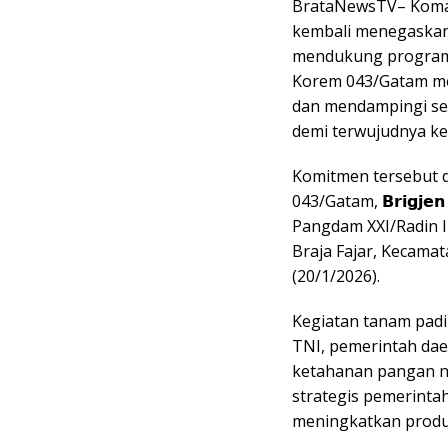
BrataNewsTV– Koman
c
a
kembali menegaskan
e
t
mendukung program s
b
s
Korem 043/Gatam m
o
A
dan mendampingi se
o
p
demi terwujudnya ke
k
p
Komitmen tersebut 
043/Gatam, 𝗕𝗿𝗶𝗴𝗷𝗲𝗻
Pangdam XXI/Radin I
Braja Fajar, Kecama
(20/1/2026).
Kegiatan tanam padi 
TNI, pemerintah dae
ketahanan pangan na
strategis pemerint
meningkatkan produk