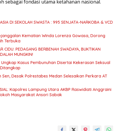
oh sebagai fondasi utama ketahanan nasional.
SIA DI SEKOLAH SWASTA : 995 SENJATA-NARKOBA & VCD
Kejanggalan Kematian Winda Lorenza Gowasa, Dorong
ih Terbuka
R CIDU: PEDAGANG BERBENAH SWADAYA, BUKTIKAN
ADALAH MUNGKIN!
an Ungkap Kasus Pembunuhan Disertai Kekerasan Seksual
 Ditangkap
Sen, Desak Polrestabes Medan Selesaikan Perkara AT
IAL: Kapolres Lampung Utara AKBP Raswidiati Anggraini
 Tokoh Masyarakat Ansori Sabak