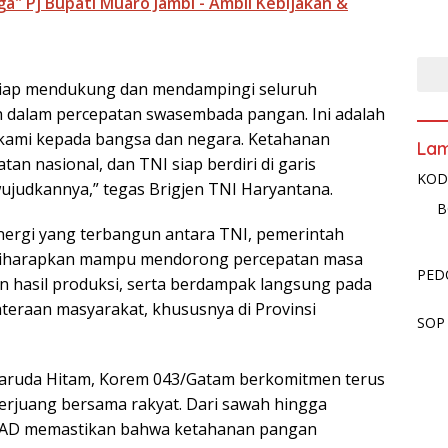
" Pj Bupati Muaro Jambi - Ambil Kebijakan &
iap mendukung dan mendampingi seluruh
 dalam percepatan swasembada pangan. Ini adalah
kami kepada bangsa dan negara. Ketahanan
La
an nasional, dan TNI siap berdiri di garis
KOD
judkannya,” tegas Brigjen TNI Haryantana.
B
ergi yang terbangun antara TNI, pemerintah
 diharapkan mampu mendorong percepatan masa
PED
 hasil produksi, serta berdampak langsung pada
teraan masyarakat, khususnya di Provinsi
SOP
ruda Hitam, Korem 043/Gatam berkomitmen terus
berjuang bersama rakyat. Dari sawah hingga
I AD memastikan bahwa ketahanan pangan