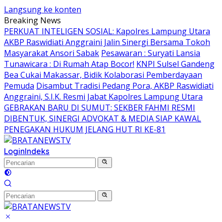
Langsung ke konten
Breaking News
PERKUAT INTELIGEN SOSIAL: Kapolres Lampung Utara
AKBP Raswidiati Anggraini Jalin Sinergi Bersama Tokoh
Masyarakat Ansori Sabak
Pesawaran : Suryati Lansia
Tunawicara : Di Rumah Atap Bocor!
KNPI Sulsel Gandeng
Bea Cukai Makassar, Bidik Kolaborasi Pemberdayaan
Pemuda
Disambut Tradisi Pedang Pora, AKBP Raswidiati
Anggraini, S.I.K. Resmi Jabat Kapolres Lampung Utara
GEBRAKAN BARU DI SUMUT: SEKBER FAHMI RESMI
DIBENTUK, SINERGI ADVOKAT & MEDIA SIAP KAWAL
PENEGAKAN HUKUM JELANG HUT RI KE-81
Login
Indeks