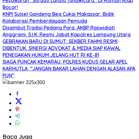
Pesawaran : Suryati Lansia Tunawicara : Di Rumah Atap
Bocor!
KNPI Sulsel Gandeng Bea Cukai Makassar, Bidik
Kolaborasi Pemberdayaan Pemuda
Disambut Tradisi Pedang Pora, AKBP Raswidiati
Anggraini, S.I.K. Resmi Jabat Kapolres Lampung Utara
GEBRAKAN BARU DI SUMUT: SEKBER FAHMI RESMI
DIBENTUK, SINERGI ADVOKAT & MEDIA SIAP KAWAL
PENEGAKAN HUKUM JELANG HUT RI KE-81
SIAGA PUNCAK KEMARAU, POLRES KUDUS GELAR APEL
KARHUTLA: “JANGAN BAKAR LAHAN DENGAN ALASAN APA
PUN”
Baca Juga