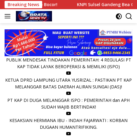
Langsung
: Di Rumah Atap Bocor!
Breaking News
KNPI Sulsel Gandeng Bea Cukai
ke
konten
PUBLIK MENDESAK TINDAKAN PEMERINTAH: 4 REGULASI PT
KAP TIDAK LAYAK BEROPERASI & MEMILIKI (ISPO)
KETUA DPRD LAMPUNG UTARA YUSRIZAL : PASTIKAN PT KAP
MELANGGAR BATAS DAERAH ALIRAN SUNGAI (DAS)!
PT KAP DI DUGA MELANGGAR ISPO : PEMERINTAH dan APH
SUDAH WAJIB BERTINDAK!
KESAKSIAN HERMIANA IBU - INDAH FAJARWATI : KORBAN
DUGAAN HUMANTRIFIKING.