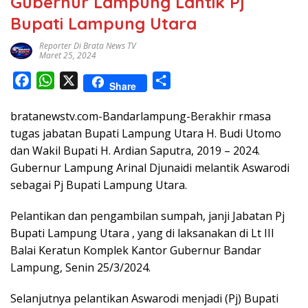
Gubernur Lampung Lantik Pj
Bupati Lampung Utara
Reporter Di Brata News TV
Maret 25, 2024
F
W
X
S
Share
a
h
h
bratanewstv.com-Bandarlampung-Berakhir rmasa
c
a
a
tugas jabatan Bupati Lampung Utara H. Budi Utomo
e
t
r
dan Wakil Bupati H. Ardian Saputra, 2019 – 2024.
b
s
e
Gubernur Lampung Arinal Djunaidi melantik Aswarodi
o
A
sebagai Pj Bupati Lampung Utara.
o
p
k
p
Pelantikan dan pengambilan sumpah, janji Jabatan Pj
Bupati Lampung Utara , yang di laksanakan di Lt III
Balai Keratun Komplek Kantor Gubernur Bandar
Lampung, Senin 25/3/2024.
Selanjutnya pelantikan Aswarodi menjadi (Pj) Bupati