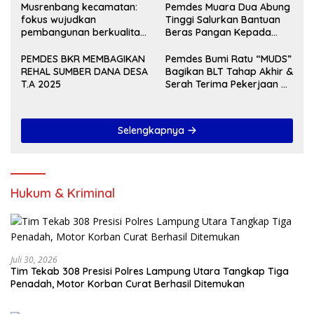
Musrenbang kecamatan:
Pemdes Muara Dua Abung
fokus wujudkan
Tinggi Salurkan Bantuan
pembangunan berkualitas
Beras Pangan Kepada
dan merata Tahun 2027
KPM
PEMDES BKR MEMBAGIKAN
Pemdes Bumi Ratu “MUDS”
REHAL SUMBER DANA DESA
Bagikan BLT Tahap Akhir &
T.A 2025
Serah Terima Pekerjaan Di
Akhir Tahun 2024
Selengkapnya
Hukum & Kriminal
Juli 30, 2026
Tim Tekab 308 Presisi Polres Lampung Utara Tangkap Tiga
Penadah, Motor Korban Curat Berhasil Ditemukan