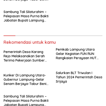
Ikam- Bagikan Sembako –
Sambung Tali Silaturahim –
Pelepasan Masa Purna Bakti
Jabatan Bupati Lampung
Utara
Rekomendasi untuk kamu
Pemkab Lampung Utara
Pemerintah Desa Karang
Gelar Kegiatan FUN RUN
Rejo Melaksanakan Serah
Rangkaian Perayaan HUT
Terima Pekerjaan Sumber
Korpri Ke 53
“Dana Desa” Tahun 2024
Salurkan BLT Triwulan I
Kunker Di Lampung Utara-
Tahun 2024 Pemerintah Desa
Gubernur Lampung-Gelar
Srijaya
Senam Berjaya-Tabur Benih
Ikam- Bagikan Sembako –
Sambung Tali Silaturahim –
Pelepasan Masa Purna Bakti
Jabatan Bupati Lampung