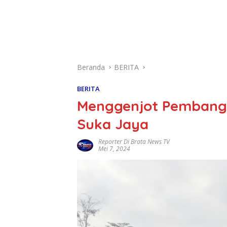
Beranda
BERITA
BERITA
Menggenjot Pembangu
Suka Jaya
Reporter Di Brata News TV
Mei 7, 2024