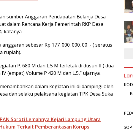
n sumber Anggaran Pendapatan Belanja Desa
uat dalam Rencana Kerja Pemerintah RKP Desa
, katanya.
 anggaran sebesar Rp 177. 000. 000. 00 ,- ( seratus
a rupiah).
giatan P. 680 M dan L.5 M terletak di dusun II ( dua
 IV (empat) Volume P 420 M dan L.5,” ujarnya.
La
KOD
i menambahkan dalam kegiatan ini di dampingi oleh
esa dan selaku pelaksana kegiatan TPK Desa Suka
B
PED
APAN Soroti Lemahnya Kejari Lampung Utara
Hukum Terkait Pemberantasan Korupsi
SOP