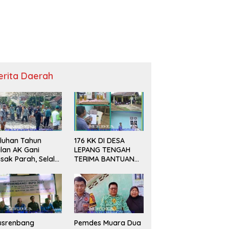
erita Daerah
luhan Tahun
176 KK DI DESA
lan AK Gani
LEPANG TENGAH
sak Parah, Selalu
TERIMA BANTUAN
ndapat PHP Janji
BERAS DAN MINYAK
litik
GORENG UNTUK
DUA BULAN
usrenbang
Pemdes Muara Dua