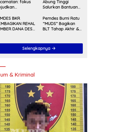
camatan: fokus
Abung Tinggi
ujudkan
Salurkan Bantuan
embangunan
Beras Pangan
rkualitas dan
Kepada KPM
EMDES BKR
Pemdes Bumi Ratu
rata Tahun 2027
EMBAGIKAN REHAL
“MUDS” Bagikan
UMBER DANA DESA
BLT Tahap Akhir &
A 2025
Serah Terima
Pekerjaan Di Akhir
Tahun 2024
Selengkapnya
um & Kriminal