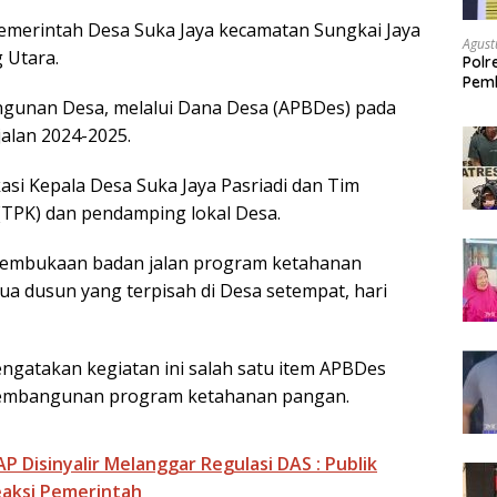
h
merintah Desa Suka Jaya kecamatan Sungkai Jaya
a
Agust
 Utara.
r
Polr
Pemb
e
terh
unan Desa, melalui Dana Desa (APBDes) pada
alan 2024-2025.
okasi Kepala Desa Suka Jaya Pasriadi dan Tim
(TPK) dan pendamping lokal Desa.
embukaan badan jalan program ketahanan
dua dusun yang terpisah di Desa setempat, hari
ngatakan kegiatan ini salah satu item APBDes
pembangunan program ketahanan pangan.
P Disinyalir Melanggar Regulasi DAS : Publik
eaksi Pemerintah