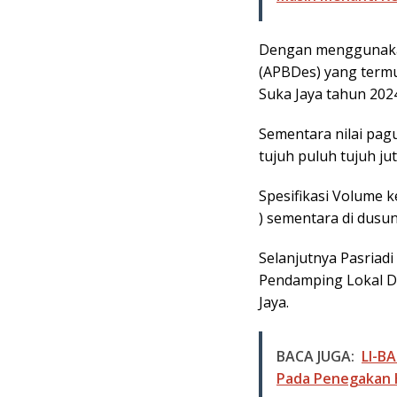
Dengan menggunaka
(APBDes) yang term
Suka Jaya tahun 2024
Sementara nilai pagu
tujuh puluh tujuh jut
Spesifikasi Volume ke
) sementara di dusun
Selanjutnya Pasriad
Pendamping Lokal D
Jaya.
BACA JUGA:
LI-B
Pada Penegakan 