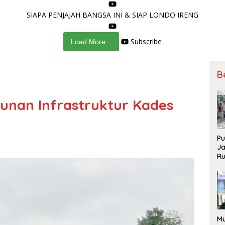
SIAPA PENJAJAH BANGSA INI & SIAP LONDO IRENG
Subscribe
Load More...
B
nan Infrastruktur Kades
Pu
Ja
Ru
Me
Po
M