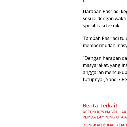
Harapan Pasriadi ke
sesuai dengan wakt
spesifikasi teknik.
Tambah Pasriadi tuj
mempermudah masyar
“Dengan harapan da
masyarakat, yang in
anggaran mencukupi, 
tutupnya ( Yandi / Red
Berita Terkait
KETUM KP3 NASRIL : A
PEMDA LAMPUNG UTARA 
BONGKAR BUNKER RAHA