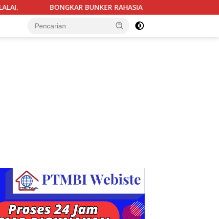
 RAHASIA DI SEKOLAH SWASTA : 995 SENJATA-NARKOBA & VCD