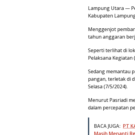
a
h
Lampung Utara — Pe
c
a
Kabupaten Lampung
e
t
b
s
Menggenjot pembang
o
A
tahun anggaran berj
o
p
k
p
Seperti terlihat di l
Pelaksana Kegiatan 
Sedang memantau p
pangan, terletak di 
Selasa (7/5/2024).
Menurut Pasriadi me
dalam percepatan 
BACA JUGA:
PT KA
Masih Menanti R