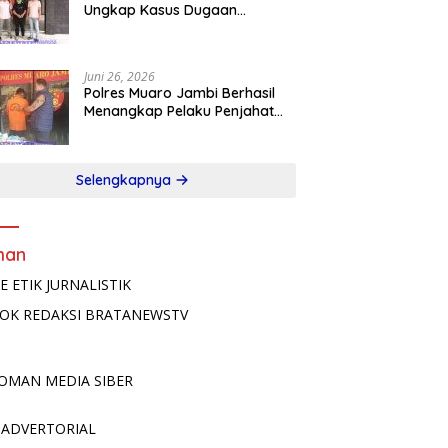
Ungkap Kasus Dugaan
Pencabulan Terhadap Anak
Terlapor Diamankan di Jawa
Timur
Juni 26, 2026
Polres Muaro Jambi Berhasil
Menangkap Pelaku Penjahat
Kelamin
Selengkapnya
man
E ETIK JURNALISTIK
OK REDAKSI BRATANEWSTV
OMAN MEDIA SIBER
 ADVERTORIAL