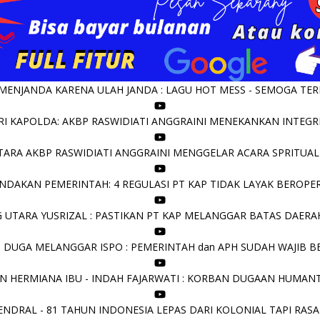
 MENJANDA KARENA ULAH JANDA : LAGU HOT MESS - SEMOGA TE
I KAPOLDA: AKBP RASWIDIATI ANGGRAINI MENEKANKAN INTEGRI
ARA AKBP RASWIDIATI ANGGRAINI MENGGELAR ACARA SPRITUAL
DAKAN PEMERINTAH: 4 REGULASI PT KAP TIDAK LAYAK BEROPERA
UTARA YUSRIZAL : PASTIKAN PT KAP MELANGGAR BATAS DAERAH 
I DUGA MELANGGAR ISPO : PEMERINTAH dan APH SUDAH WAJIB B
N HERMIANA IBU - INDAH FAJARWATI : KORBAN DUGAAN HUMANT
NDRAL - 81 TAHUN INDONESIA LEPAS DARI KOLONIAL TAPI RASA