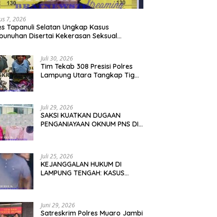
us 7, 2026
es Tapanuli Selatan Ungkap Kasus
unuhan Disertai Kekerasan Seksual
adap Anak, Pelaku Ditangkap
Juli 30, 2026
Tim Tekab 308 Presisi Polres
Lampung Utara Tangkap Tiga
Penadah, Motor Korban Curat
Berhasil Ditemukan
Juli 29, 2026
SAKSI KUATKAN DUGAAN
PENGANIAYAAN OKNUM PNS DI
ABUNG PEKURUN : PIHAK
KELUARGA MEMINTA PARA
PELAKU DI PROSES HUKUM DEMI
Juli 25, 2026
TEGAKNYA KEADILAN!
KEJANGGALAN HUKUM DI
LAMPUNG TENGAH: KASUS
PENCURIAN “NINJA SAWIT”
BERUBAH JADI GUGATAN PMH!
Juni 29, 2026
Satreskrim Polres Muaro Jambi