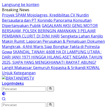
Langsung ke konten
Breaking News
Proyek SPAM Mojolagres, Kredibilitas CV Nurdin
Bersaudara dan PT Konindo Panorama Konsultan
Dipertanyakan Publik
GAGALKAN AKSI GENG MOTOR
BERSAJAM, POLSEK BERINGIN AMANKAN 3 PELAJAR
PEMBAWA CLURIT DI DINI HARI
Sengketa Lahan Kanjilo
Makin Rumit: Laporan Perusakan & Pemalsuan Dokumen
Mangkrak, 4 Ahli Waris Siap Bongkar Fakta di Polresta
Gowa
SKANDAL TANAH 4.608 HA DI LAMPUNG UTARA :
DARI JANJI 1971 HINGGA HILANG ASET NEGARA TAHUN
2025, SIAPA YANG MENGKHIANATI RAKYAT ABUNG?
Langit Makassar Gemuruh Kopaska & Srikandi KOWAL
Unjuk Ketegangan
Login
Indeks