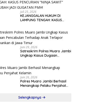
TEGAKNYA KEADILAN!
Juli 25, 2026
KEJANGGALAN HUKUM DI
LAMPUNG TENGAH: KASUS
PENCURIAN “NINJA SAWIT”
BERUBAH JADI GUGATAN PMH!
Juni 29, 2026
Satreskrim Polres Muaro Jambi
Ungkap Kasus Dugaan
Pencabulan Terhadap Anak
Terlapor Diamankan di Jawa
Timur
Juni 26, 2026
Polres Muaro Jambi Berhasil
Menangkap Pelaku Penjahat
Kelamin
Selengkapnya