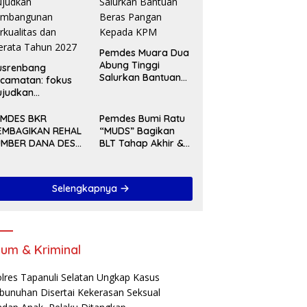
Pemdes Muara Dua
Abung Tinggi
usrenbang
Salurkan Bantuan
camatan: fokus
Beras Pangan
ujudkan
Kepada KPM
embangunan
rkualitas dan
EMDES BKR
Pemdes Bumi Ratu
rata Tahun 2027
EMBAGIKAN REHAL
“MUDS” Bagikan
UMBER DANA DESA
BLT Tahap Akhir &
A 2025
Serah Terima
Pekerjaan Di Akhir
Tahun 2024
Selengkapnya
um & Kriminal