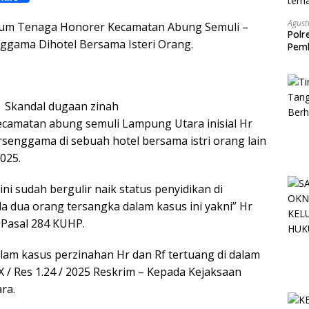
h
Agust
num Tenaga Honorer Kecamatan Abung Semuli –
a
Polr
ggama Dihotel Bersama Isteri Orang.
r
Pemb
terh
e
Skandal dugaan zinah
camatan abung semuli Lampung Utara inisial Hr
senggama di sebuah hotel bersama istri orang lain
2025.
ni sudah bergulir naik status penyidikan di
 dua orang tersangka dalam kasus ini yakni” Hr
Pasal 284 KUHP.
alam kasus perzinahan Hr dan Rf tertuang di dalam
 / Res 1.24 / 2025 Reskrim – Kepada Kejaksaan
ra.