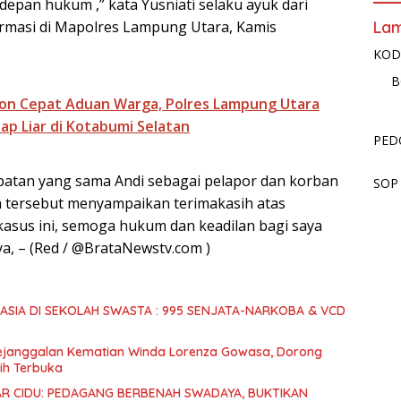
 depan hukum ,” kata Yusniati selaku ayuk dari
firmasi di Mapolres Lampung Utara, Kamis
La
KOD
B
on Cepat Aduan Warga, Polres Lampung Utara
ap Liar di Kotabumi Selatan
PED
atan yang sama Andi sebagai pelapor dan korban
SOP
h tersebut menyampaikan terimakasih atas
kasus ini, semoga hukum dan keadilan bagi saya
ya, – (Red / @BrataNewstv.com )
SIA DI SEKOLAH SWASTA : 995 SENJATA-NARKOBA & VCD
Kejanggalan Kematian Winda Lorenza Gowasa, Dorong
ih Terbuka
R CIDU: PEDAGANG BERBENAH SWADAYA, BUKTIKAN