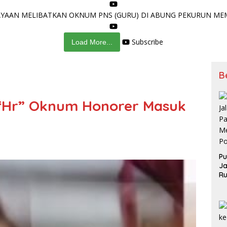
AAN MELIBATKAN OKNUM PNS (GURU) DI ABUNG PEKURUN MEMA
Subscribe
Load More...
B
 “Hr” Oknum Honorer Masuk
Pu
Ja
Ru
Me
Po