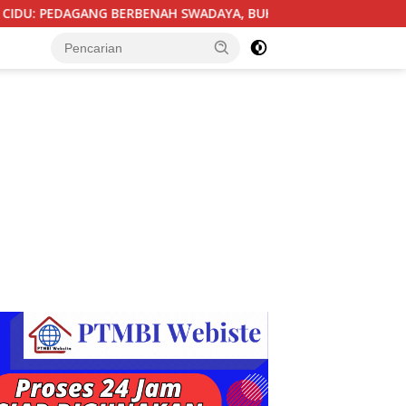
ENAH SWADAYA, BUKTIKAN TERTIB TANPA GUSUR ADALAH MUNGK