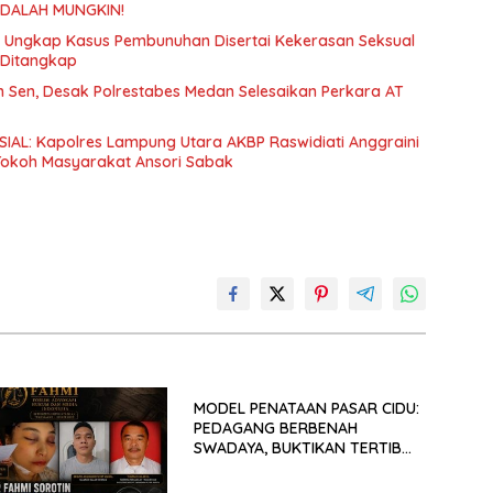
ADALAH MUNGKIN!
an Ungkap Kasus Pembunuhan Disertai Kekerasan Seksual
 Ditangkap
Sen, Desak Polrestabes Medan Selesaikan Perkara AT
IAL: Kapolres Lampung Utara AKBP Raswidiati Anggraini
 Tokoh Masyarakat Ansori Sabak
MODEL PENATAAN PASAR CIDU:
PEDAGANG BERBENAH
SWADAYA, BUKTIKAN TERTIB
TANPA GUSUR ADALAH
MUNGKIN!