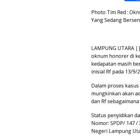
a
h
Photo Tim Red : Ok
c
a
Yang Sedang Bersen
e
t
b
s
o
A
o
p
LAMPUNG UTARA || 
k
p
oknum honorer di ke
kedapatan masih ber
inisial Rf pada 13/9/
Dalam proses kasus i
mungkinkan akan ada
dan Rf sebagaimana 
Status penyidikan d
Nomor: SPDP/ 147 / X
Negeri Lampung Uta