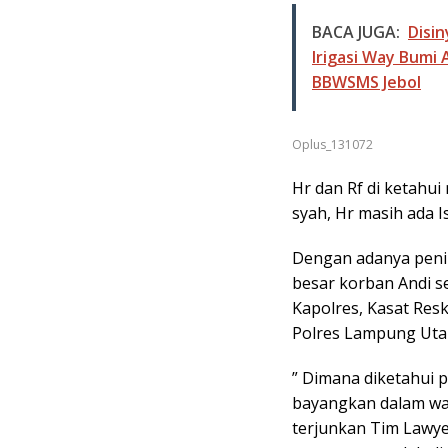
BACA JUGA:
Disin
Irigasi Way Bumi
BBWSMS Jebol
Oplus_131072
Hr dan Rf di ketahu
syah, Hr masih ada I
Dengan adanya penin
besar korban Andi s
Kapolres, Kasat Res
Polres Lampung Uta
” Dimana diketahui 
bayangkan dalam wak
terjunkan Tim Lawy