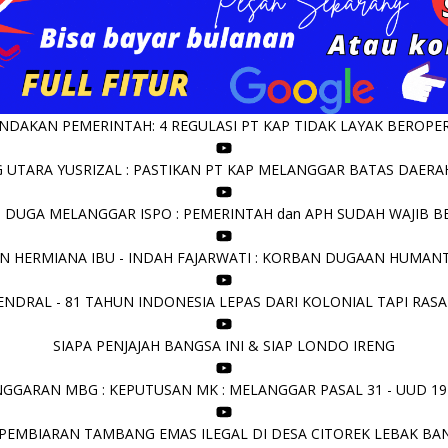
DAKAN PEMERINTAH: 4 REGULASI PT KAP TIDAK LAYAK BEROPERA
UTARA YUSRIZAL : PASTIKAN PT KAP MELANGGAR BATAS DAERAH 
I DUGA MELANGGAR ISPO : PEMERINTAH dan APH SUDAH WAJIB B
N HERMIANA IBU - INDAH FAJARWATI : KORBAN DUGAAN HUMANT
NDRAL - 81 TAHUN INDONESIA LEPAS DARI KOLONIAL TAPI RASA
SIAPA PENJAJAH BANGSA INI & SIAP LONDO IRENG
GGARAN MBG : KEPUTUSAN MK : MELANGGAR PASAL 31 - UUD 19
PEMBIARAN TAMBANG EMAS ILEGAL DI DESA CITOREK LEBAK BA