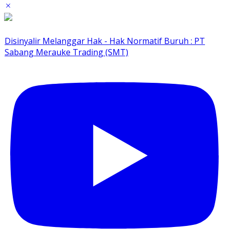
Disinyalir Melanggar Hak - Hak Normatif Buruh : PT
Sabang Merauke Trading (SMT)