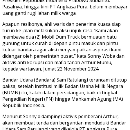
Presiden Repbublik Indonesia Prabowo Subianto.
Pasalnya, hingga kini PT Angkasa Pura, belum membayar
uang ganti rugi lahan milik warga.
Apapun resikonya, ahli waris dan penerima kuasa siap
turun ke jalan melakukan aksi unjuk rasa. ‘Kami akan
membawa dua (2) Mobil Dum Truck bermuatan batu
gunung untuk curah di depan pintu masuk dan pintu
keluar bandara agar aksi menyampaikan aspirasi kami
didengar oleh pemerintah pusat,” kata Sonny Woba dan
aktivis anti korupsi dan mafia tanah Arthur Mumu,
kepada wartawan, Jumat 22 November 2024.
Bandar Udara (Bandara) Sam Ratulangi terancam ditutup
paksa, setelah institusi milik Badan Usaha Milik Negara
(BUMN) itu, kalah dalam persidangan, baik di tingkat
Pengadilan Negeri (PN) hingga Mahkamah Agung (MA)
Republik Indonesia.
Menurut Sonny didampingi aktivis pemberani Arthur,
akan membuat tenda dan bergantian menduduki Bandar
Udara Sam Ratulangi yang dikelola PT Angkasa Pura