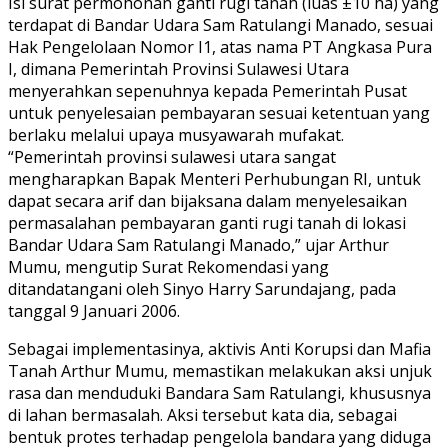
Isi surat permohonan ganti rugi tanah (luas ±10 ha) yang
terdapat di Bandar Udara Sam Ratulangi Manado, sesuai
Hak Pengelolaan Nomor I1, atas nama PT Angkasa Pura
I, dimana Pemerintah Provinsi Sulawesi Utara
menyerahkan sepenuhnya kepada Pemerintah Pusat
untuk penyelesaian pembayaran sesuai ketentuan yang
berlaku melalui upaya musyawarah mufakat.
“Pemerintah provinsi sulawesi utara sangat
mengharapkan Bapak Menteri Perhubungan RI, untuk
dapat secara arif dan bijaksana dalam menyelesaikan
permasalahan pembayaran ganti rugi tanah di lokasi
Bandar Udara Sam Ratulangi Manado,” ujar Arthur
Mumu, mengutip Surat Rekomendasi yang
ditandatangani oleh Sinyo Harry Sarundajang, pada
tanggal 9 Januari 2006.
Sebagai implementasinya, aktivis Anti Korupsi dan Mafia
Tanah Arthur Mumu, memastikan melakukan aksi unjuk
rasa dan menduduki Bandara Sam Ratulangi, khususnya
di lahan bermasalah. Aksi tersebut kata dia, sebagai
bentuk protes terhadap pengelola bandara yang diduga