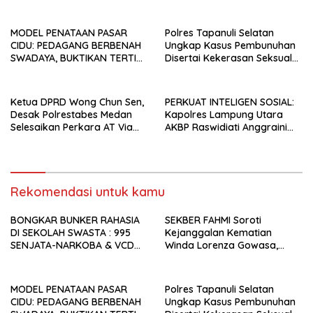
PORNO TERUNGKAP!
Dorong Polrestabes Medan
Lebih Terbuka
MODEL PENATAAN PASAR
Polres Tapanuli Selatan
CIDU: PEDAGANG BERBENAH
Ungkap Kasus Pembunuhan
SWADAYA, BUKTIKAN TERTIB
Disertai Kekerasan Seksual
TANPA GUSUR ADALAH
terhadap Anak, Pelaku
MUNGKIN!
Ditangkap
Ketua DPRD Wong Chun Sen,
PERKUAT INTELIGEN SOSIAL:
Desak Polrestabes Medan
Kapolres Lampung Utara
Selesaikan Perkara AT Via
AKBP Raswidiati Anggraini
Restoratif Justice
Jalin Sinergi Bersama Tokoh
Masyarakat Ansori Sabak
Rekomendasi untuk kamu
BONGKAR BUNKER RAHASIA
SEKBER FAHMI Soroti
DI SEKOLAH SWASTA : 995
Kejanggalan Kematian
SENJATA-NARKOBA & VCD
Winda Lorenza Gowasa,
PORNO TERUNGKAP!
Dorong Polrestabes Medan
Lebih Terbuka
MODEL PENATAAN PASAR
Polres Tapanuli Selatan
CIDU: PEDAGANG BERBENAH
Ungkap Kasus Pembunuhan