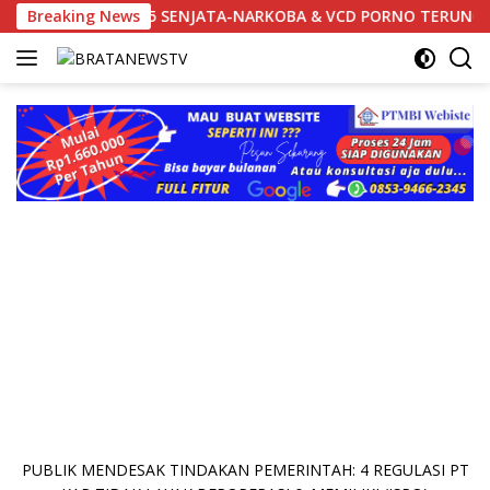
Langsung
STA : 995 SENJATA-NARKOBA & VCD PORNO TERUNGKAP!
Breaking News
ke
konten
PUBLIK MENDESAK TINDAKAN PEMERINTAH: 4 REGULASI PT