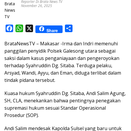
Reporter Di Brata News TV
November 26, 2025
F
W
X
S
Share
a
h
h
BrataNewsTV – Makasar -Irma dan Indri memenuhi
c
a
a
panggilan penyidik Polsek Galesong utara sebagai
e
t
r
saksi dalam kasus penganiayaan dan pengeroyokan
b
s
e
terhadap Syahruddin Dg. Sitaba. Terduga pelaku,
o
A
Arsyad, Wandi, Ayyu, dan Eman, diduga terlibat dalam
o
p
tindak pidana tersebut.
k
p
Kuasa hukum Syahruddin Dg. Sitaba, Andi Salim Agung,
SH, CLA, menekankan bahwa pentingnya penegakan
supremasi hukum sesuai Standar Operasional
Prosedur (SOP).
Andi Salim mendesak Kapolda Sulsel yang baru untuk