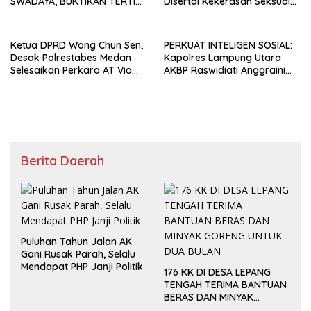
SWADAYA, BUKTIKAN TERTIB
Disertai Kekerasan Seksual
TANPA GUSUR ADALAH
terhadap Anak, Pelaku
MUNGKIN!
Ditangkap
Ketua DPRD Wong Chun Sen,
PERKUAT INTELIGEN SOSIAL:
Desak Polrestabes Medan
Kapolres Lampung Utara
Selesaikan Perkara AT Via
AKBP Raswidiati Anggraini
Restoratif Justice
Jalin Sinergi Bersama Tokoh
Masyarakat Ansori Sabak
Berita Daerah
Puluhan Tahun Jalan AK
Gani Rusak Parah, Selalu
Mendapat PHP Janji Politik
176 KK DI DESA LEPANG
TENGAH TERIMA BANTUAN
BERAS DAN MINYAK
GORENG UNTUK DUA