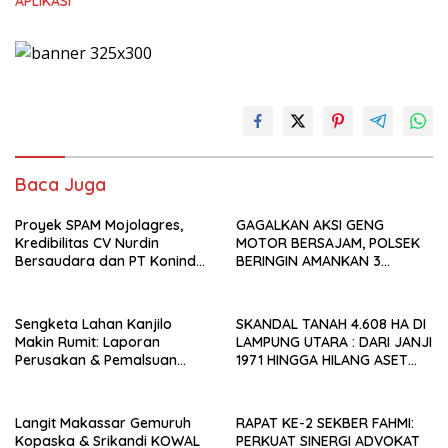
APLIKASI
Baca Juga
Proyek SPAM Mojolagres,
GAGALKAN AKSI GENG
Kredibilitas CV Nurdin
MOTOR BERSAJAM, POLSEK
Bersaudara dan PT Konindo
BERINGIN AMANKAN 3
Panorama Konsultan
PELAJAR PEMBAWA CLURIT DI
Dipertanyakan Publik
DINI HARI
Sengketa Lahan Kanjilo
SKANDAL TANAH 4.608 HA DI
Makin Rumit: Laporan
LAMPUNG UTARA : DARI JANJI
Perusakan & Pemalsuan
1971 HINGGA HILANG ASET
Dokumen Mangkrak, 4 Ahli
NEGARA TAHUN 2025, SIAPA
Waris Siap Bongkar Fakta di
YANG MENGKHIANATI RAKYAT
Polresta Gowa
ABUNG?
Langit Makassar Gemuruh
RAPAT KE-2 SEKBER FAHMI:
Kopaska & Srikandi KOWAL
PERKUAT SINERGI ADVOKAT