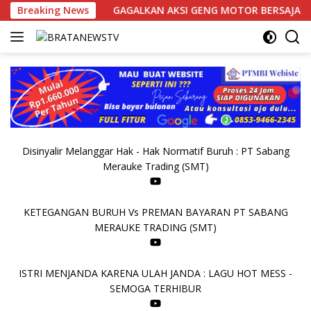
Langsung
blik
Breaking News
GAGALKAN AKSI GENG MOTOR BERSAJAM, POLSEK BE
ke
konten
Disinyalir Melanggar Hak - Hak Normatif Buruh : PT Sabang
Merauke Trading (SMT)
KETEGANGAN BURUH Vs PREMAN BAYARAN PT SABANG
MERAUKE TRADING (SMT)
ISTRI MENJANDA KARENA ULAH JANDA : LAGU HOT MESS -
SEMOGA TERHIBUR