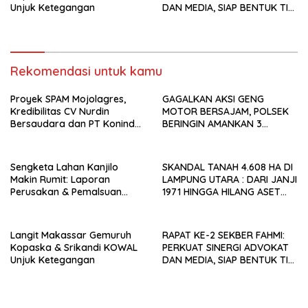
Unjuk Ketegangan
DAN MEDIA, SIAP BENTUK TIM
AHLI HINGGA
PENGEMBANGAN APLIKASI
Rekomendasi untuk kamu
Proyek SPAM Mojolagres,
GAGALKAN AKSI GENG
Kredibilitas CV Nurdin
MOTOR BERSAJAM, POLSEK
Bersaudara dan PT Konindo
BERINGIN AMANKAN 3
Panorama Konsultan
PELAJAR PEMBAWA CLURIT DI
Dipertanyakan Publik
DINI HARI
Sengketa Lahan Kanjilo
SKANDAL TANAH 4.608 HA DI
Makin Rumit: Laporan
LAMPUNG UTARA : DARI JANJI
Perusakan & Pemalsuan
1971 HINGGA HILANG ASET
Dokumen Mangkrak, 4 Ahli
NEGARA TAHUN 2025, SIAPA
Waris Siap Bongkar Fakta di
YANG MENGKHIANATI RAKYAT
Polresta Gowa
ABUNG?
Langit Makassar Gemuruh
RAPAT KE-2 SEKBER FAHMI:
Kopaska & Srikandi KOWAL
PERKUAT SINERGI ADVOKAT
Unjuk Ketegangan
DAN MEDIA, SIAP BENTUK TIM
AHLI HINGGA
PENGEMBANGAN APLIKASI