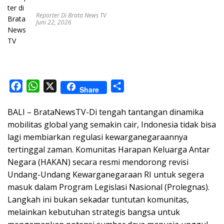
Reporter Di Brata News TV
Juni 22, 2026
F
W
X
S
Share
a
h
h
BALI – BrataNewsTV-Di tengah tantangan dinamika
c
a
a
mobilitas global yang semakin cair, Indonesia tidak bisa
e
t
r
lagi membiarkan regulasi kewarganegaraannya
b
s
e
tertinggal zaman. Komunitas Harapan Keluarga Antar
o
A
Negara (HAKAN) secara resmi mendorong revisi
o
p
Undang-Undang Kewarganegaraan RI untuk segera
k
p
masuk dalam Program Legislasi Nasional (Prolegnas).
Langkah ini bukan sekadar tuntutan komunitas,
melainkan kebutuhan strategis bangsa untuk