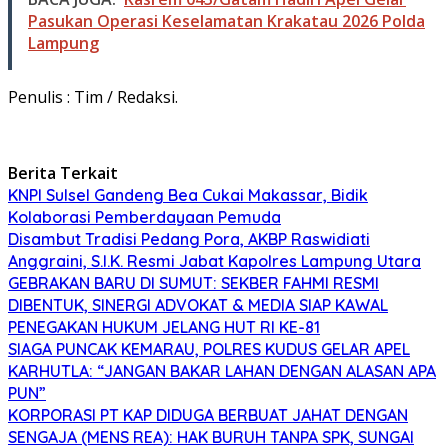
Pasukan Operasi Keselamatan Krakatau 2026 Polda
Lampung
Penulis : Tim / Redaksi.
Berita Terkait
KNPI Sulsel Gandeng Bea Cukai Makassar, Bidik
Kolaborasi Pemberdayaan Pemuda
Disambut Tradisi Pedang Pora, AKBP Raswidiati
Anggraini, S.I.K. Resmi Jabat Kapolres Lampung Utara
GEBRAKAN BARU DI SUMUT: SEKBER FAHMI RESMI
DIBENTUK, SINERGI ADVOKAT & MEDIA SIAP KAWAL
PENEGAKAN HUKUM JELANG HUT RI KE-81
SIAGA PUNCAK KEMARAU, POLRES KUDUS GELAR APEL
KARHUTLA: “JANGAN BAKAR LAHAN DENGAN ALASAN APA
PUN”
KORPORASI PT KAP DIDUGA BERBUAT JAHAT DENGAN
SENGAJA (MENS REA): HAK BURUH TANPA SPK, SUNGAI