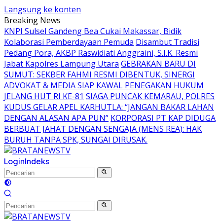
Langsung ke konten
Breaking News
KNPI Sulsel Gandeng Bea Cukai Makassar, Bidik
Kolaborasi Pemberdayaan Pemuda
Disambut Tradisi
Pedang Pora, AKBP Raswidiati Anggraini, S.I.K. Resmi
Jabat Kapolres Lampung Utara
GEBRAKAN BARU DI
SUMUT: SEKBER FAHMI RESMI DIBENTUK, SINERGI
ADVOKAT & MEDIA SIAP KAWAL PENEGAKAN HUKUM
JELANG HUT RI KE-81
SIAGA PUNCAK KEMARAU, POLRES
KUDUS GELAR APEL KARHUTLA: “JANGAN BAKAR LAHAN
DENGAN ALASAN APA PUN”
KORPORASI PT KAP DIDUGA
BERBUAT JAHAT DENGAN SENGAJA (MENS REA): HAK
BURUH TANPA SPK, SUNGAI DIRUSAK.
Login
Indeks