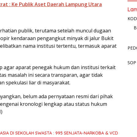
rat : Ke Publik Aset Daerah Lampung Utara
La
KOD
B
erhatian publik, terutama setelah muncul dugaan
sopir kendaraan pengangkut minyak di jalur Bukit
libatkan nama institusi tertentu, termasuk aparat
PED
SOP
 agar aparat penegak hukum dan institusi terkait
as masalah ini secara transparan, agar tidak
 spekulasi liar di masyarakat.
tayangkan, belum ada pernyataan resmi dari pihak
mengenai kronologi lengkap atau status hukum
I)
SIA DI SEKOLAH SWASTA : 995 SENJATA-NARKOBA & VCD