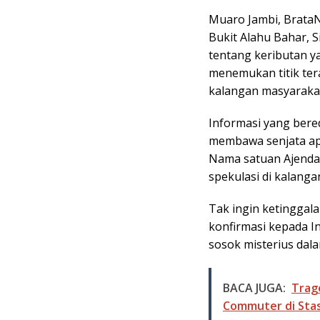
a
h
Muaro Jambi, Brata
c
a
Bukit Alahu Bahar,
e
t
tentang keributan ya
b
s
menemukan titik tera
o
A
kalangan masyaraka
o
p
k
p
Informasi yang ber
membawa senjata ap
Nama satuan Ajenda
spekulasi di kalanga
Tak ingin ketinggal
konfirmasi kepada In
sosok misterius dala
BACA JUGA:
Trag
Commuter di Stas