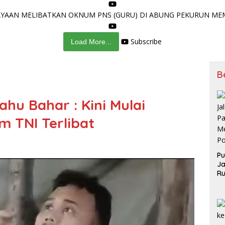
AAN MELIBATKAN OKNUM PNS (GURU) DI ABUNG PEKURUN MEMA
Subscribe
Load More...
B
ahu Bahar : Kini Mulai
m TNI Terlibat
Pu
Ja
Ru
Me
Po