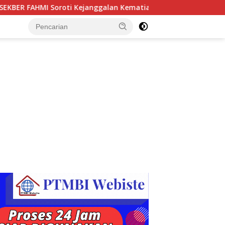
anggalan Kematian Winda Lorenza Gowasa, Dorong Polrestabes