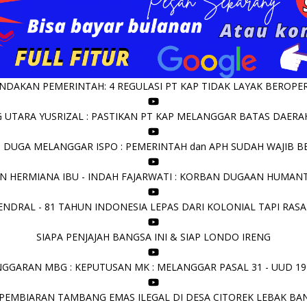
DAKAN PEMERINTAH: 4 REGULASI PT KAP TIDAK LAYAK BEROPERA
UTARA YUSRIZAL : PASTIKAN PT KAP MELANGGAR BATAS DAERAH 
I DUGA MELANGGAR ISPO : PEMERINTAH dan APH SUDAH WAJIB B
N HERMIANA IBU - INDAH FAJARWATI : KORBAN DUGAAN HUMANT
NDRAL - 81 TAHUN INDONESIA LEPAS DARI KOLONIAL TAPI RASA
SIAPA PENJAJAH BANGSA INI & SIAP LONDO IRENG
GGARAN MBG : KEPUTUSAN MK : MELANGGAR PASAL 31 - UUD 19
PEMBIARAN TAMBANG EMAS ILEGAL DI DESA CITOREK LEBAK BA