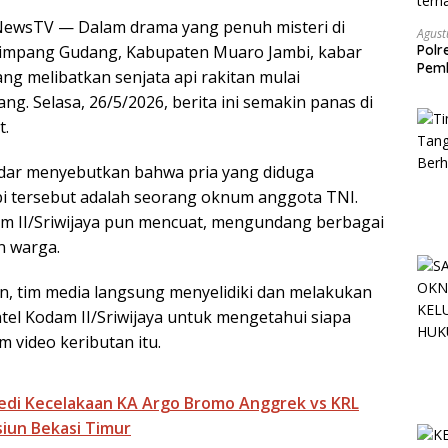
h
NewsTV — Dalam drama yang penuh misteri di
a
Agust
 Simpang Gudang, Kabupaten Muaro Jambi, kabar
Polr
r
Pemb
ng melibatkan senjata api rakitan mulai
e
terh
ng. Selasa, 26/5/2026, berita ini semakin panas di
t.
edar menyebutkan bahwa pria yang diduga
i tersebut adalah seorang oknum anggota TNI.
m II/Sriwijaya pun mencuat, mengundang berbagai
n warga.
an, tim media langsung menyelidiki dan melakukan
tel Kodam II/Sriwijaya untuk mengetahui siapa
m video keributan itu.
edi Kecelakaan KA Argo Bromo Anggrek vs KRL
iun Bekasi Timur