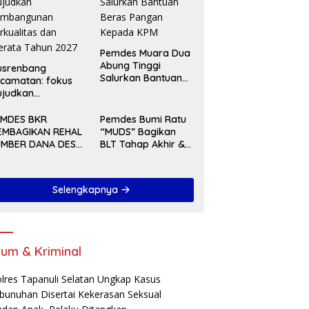
Pemdes Muara Dua
Abung Tinggi
usrenbang
Salurkan Bantuan
camatan: fokus
Beras Pangan
ujudkan
Kepada KPM
embangunan
rkualitas dan
EMDES BKR
Pemdes Bumi Ratu
rata Tahun 2027
EMBAGIKAN REHAL
“MUDS” Bagikan
UMBER DANA DESA
BLT Tahap Akhir &
A 2025
Serah Terima
Pekerjaan Di Akhir
Tahun 2024
Selengkapnya
um & Kriminal