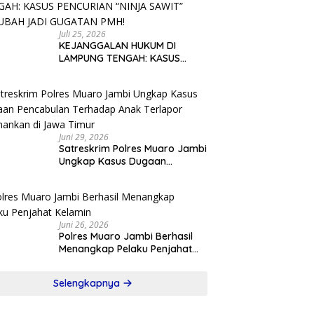
TEGAKNYA KEADILAN!
Juli 25, 2026
KEJANGGALAN HUKUM DI
LAMPUNG TENGAH: KASUS
PENCURIAN “NINJA SAWIT”
BERUBAH JADI GUGATAN PMH!
Juni 29, 2026
Satreskrim Polres Muaro Jambi
Ungkap Kasus Dugaan
Pencabulan Terhadap Anak
Terlapor Diamankan di Jawa
Timur
Juni 26, 2026
Polres Muaro Jambi Berhasil
Menangkap Pelaku Penjahat
Kelamin
Selengkapnya