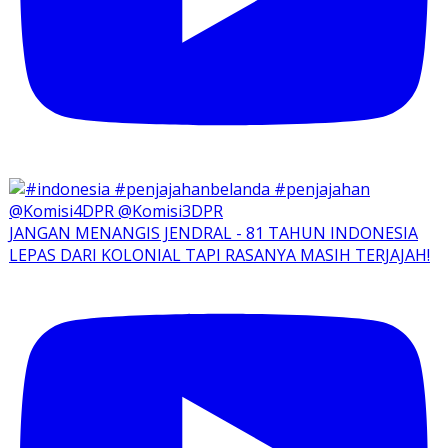
JANGAN MENANGIS JENDRAL - 81 TAHUN INDONESIA
LEPAS DARI KOLONIAL TAPI RASANYA MASIH TERJAJAH!