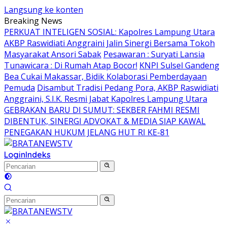
Langsung ke konten
Breaking News
PERKUAT INTELIGEN SOSIAL: Kapolres Lampung Utara
AKBP Raswidiati Anggraini Jalin Sinergi Bersama Tokoh
Masyarakat Ansori Sabak
Pesawaran : Suryati Lansia
Tunawicara : Di Rumah Atap Bocor!
KNPI Sulsel Gandeng
Bea Cukai Makassar, Bidik Kolaborasi Pemberdayaan
Pemuda
Disambut Tradisi Pedang Pora, AKBP Raswidiati
Anggraini, S.I.K. Resmi Jabat Kapolres Lampung Utara
GEBRAKAN BARU DI SUMUT: SEKBER FAHMI RESMI
DIBENTUK, SINERGI ADVOKAT & MEDIA SIAP KAWAL
PENEGAKAN HUKUM JELANG HUT RI KE-81
Login
Indeks