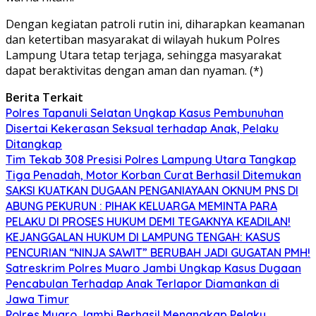
Dengan kegiatan patroli rutin ini, diharapkan keamanan
dan ketertiban masyarakat di wilayah hukum Polres
Lampung Utara tetap terjaga, sehingga masyarakat
dapat beraktivitas dengan aman dan nyaman. (*)
Berita Terkait
Polres Tapanuli Selatan Ungkap Kasus Pembunuhan
Disertai Kekerasan Seksual terhadap Anak, Pelaku
Ditangkap
Tim Tekab 308 Presisi Polres Lampung Utara Tangkap
Tiga Penadah, Motor Korban Curat Berhasil Ditemukan
SAKSI KUATKAN DUGAAN PENGANIAYAAN OKNUM PNS DI
ABUNG PEKURUN : PIHAK KELUARGA MEMINTA PARA
PELAKU DI PROSES HUKUM DEMI TEGAKNYA KEADILAN!
KEJANGGALAN HUKUM DI LAMPUNG TENGAH: KASUS
PENCURIAN “NINJA SAWIT” BERUBAH JADI GUGATAN PMH!
Satreskrim Polres Muaro Jambi Ungkap Kasus Dugaan
Pencabulan Terhadap Anak Terlapor Diamankan di
Jawa Timur
Polres Muaro Jambi Berhasil Menangkap Pelaku