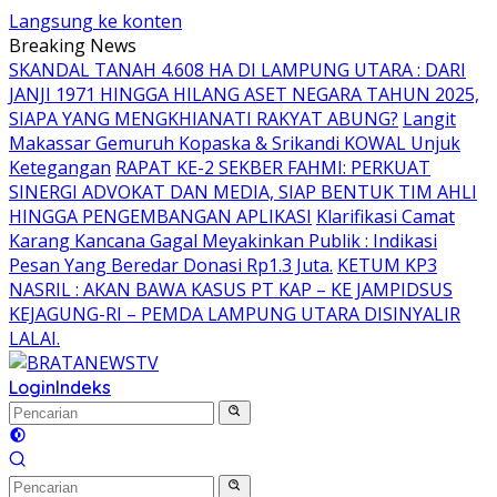
Langsung ke konten
Breaking News
SKANDAL TANAH 4.608 HA DI LAMPUNG UTARA : DARI
JANJI 1971 HINGGA HILANG ASET NEGARA TAHUN 2025,
SIAPA YANG MENGKHIANATI RAKYAT ABUNG?
Langit
Makassar Gemuruh Kopaska & Srikandi KOWAL Unjuk
Ketegangan
RAPAT KE-2 SEKBER FAHMI: PERKUAT
SINERGI ADVOKAT DAN MEDIA, SIAP BENTUK TIM AHLI
HINGGA PENGEMBANGAN APLIKASI
Klarifikasi Camat
Karang Kancana Gagal Meyakinkan Publik : Indikasi
Pesan Yang Beredar Donasi Rp1.3 Juta.
KETUM KP3
NASRIL : AKAN BAWA KASUS PT KAP – KE JAMPIDSUS
KEJAGUNG-RI – PEMDA LAMPUNG UTARA DISINYALIR
LALAI.
Login
Indeks