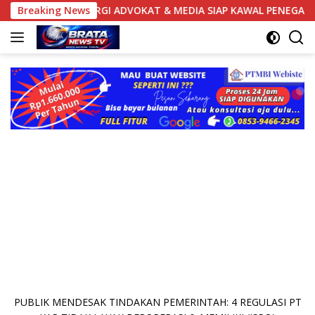
Langsung
, SINERGI ADVOKAT & MEDIA SIAP KAWAL PENEGAKAN HUKUM JEL
Breaking News
ke
konten
PUBLIK MENDESAK TINDAKAN PEMERINTAH: 4 REGULASI PT