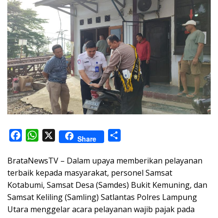
F
W
X
S
Share
a
h
h
BrataNewsTV – Dalam upaya memberikan pelayanan
c
a
a
terbaik kepada masyarakat, personel Samsat
e
t
r
Kotabumi, Samsat Desa (Samdes) Bukit Kemuning, dan
b
s
e
Samsat Keliling (Samling) Satlantas Polres Lampung
o
A
Utara menggelar acara pelayanan wajib pajak pada
o
p