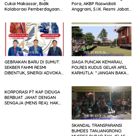
Cukai Makassar, Bidik
Pora, AKBP Raswidiati
Kolaborasi Pemberdayaan
Anggraini, S.I.K. Resmi Jabat
Pemuda
Kapolres Lampung Utara
GEBRAKAN BARU DI SUMUT:
SIAGA PUNCAK KEMARAU,
SEKBER FAHMI RESMI
POLRES KUDUS GELAR APEL
DIBENTUK, SINERGI ADVOKAT
KARHUTLA: “JANGAN BAKAR
& MEDIA SIAP KAWAL
LAHAN DENGAN ALASAN APA
PENEGAKAN HUKUM JELANG
PUN”
HUT RI KE-81
KORPORASI PT KAP DIDUGA
BERBUAT JAHAT DENGAN
SENGAJA (MENS REA): HAK
BURUH TANPA SPK, SUNGAI
DIRUSAK.
SKANDAL TRANSPARANSI
BUMDES TANJANGRONO: