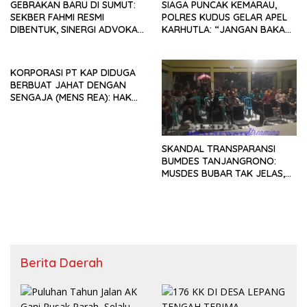
GEBRAKAN BARU DI SUMUT:
SIAGA PUNCAK KEMARAU,
SEKBER FAHMI RESMI
POLRES KUDUS GELAR APEL
DIBENTUK, SINERGI ADVOKAT
KARHUTLA: “JANGAN BAKAR
& MEDIA SIAP KAWAL
LAHAN DENGAN ALASAN APA
PENEGAKAN HUKUM JELANG
PUN”
HUT RI KE-81
KORPORASI PT KAP DIDUGA
BERBUAT JAHAT DENGAN
SENGAJA (MENS REA): HAK
BURUH TANPA SPK, SUNGAI
DIRUSAK.
SKANDAL TRANSPARANSI
BUMDES TANJANGRONO:
MUSDES BUBAR TAK JELAS,
PENGURUS “GHOIB”, WARGA
DESAK USUT NEPOTISME &
KORUPSI!
Berita Daerah