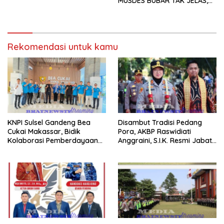
MUSDES BUBAR TAK JELAS,
PENGURUS “GHOIB”, WARGA
DESAK USUT NEPOTISME &
KORUPSI!
Rekomendasi untuk kamu
KNPI Sulsel Gandeng Bea
Disambut Tradisi Pedang
Cukai Makassar, Bidik
Pora, AKBP Raswidiati
Kolaborasi Pemberdayaan
Anggraini, S.I.K. Resmi Jabat
Pemuda
Kapolres Lampung Utara