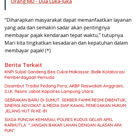
Orang MD - Dua Luka-luka
“Diharapkan masyarakat dapat memanfaatkan layanan
yang ada dan semakin sadar akan pentingnya
membayar pajak kendaraan tepat waktu,” tutupnya.
Mari kita tingkatkan kesadaran dan kepatuhan dalam
membayar pajak! (*)
Berita Terkait
KNPI Sulsel Gandeng Bea Cukai Makassar, Bidik Kolaborasi
Pemberdayaan Pemuda
Disambut Tradisi Pedang Pora, AKBP Raswidiati Anggraini,
S.I.K. Resmi Jabat Kapolres Lampung Utara
GEBRAKAN BARU DI SUMUT: SEKBER FAHMI RESMI DIBENTUK,
SINERGI ADVOKAT & MEDIA SIAP KAWAL PENEGAKAN HUKUM
JELANG HUT RI KE-81
SIAGA PUNCAK KEMARAU, POLRES KUDUS GELAR APEL
KARHUTLA: “JANGAN BAKAR LAHAN DENGAN ALASAN APA
PUN”