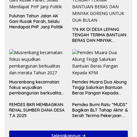
Puluhan Tahun Jalan AK
Gani Rusak Parah, Selalu
Mendapat PHP Janji Politik
176 KK DI DESA LEPANG
TENGAH TERIMA BANTUAN
BERAS DAN MINYAK
GORENG UNTUK DUA
BULAN
Musrenbang kecamatan:
Pemdes Muara Dua Abung
fokus wujudkan
Tinggi Salurkan Bantuan
pembangunan berkualitas
Beras Pangan Kepada
dan merata Tahun 2027
KPM
PEMDES BKR MEMBAGIKAN
Pemdes Bumi Ratu “MUDS”
REHAL SUMBER DANA DESA
Bagikan BLT Tahap Akhir &
T.A 2025
Serah Terima Pekerjaan Di
Akhir Tahun 2024
Selengkapnya