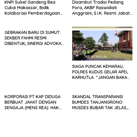
KNPI Sulsel Gandeng Bea
Disambut Tradisi Pedang
Cukai Makassar, Bidik
Pora, AKBP Raswidiati
Kolaborasi Pemberdayaan
Anggraini, S.I.K. Resmi Jabat
Pemuda
Kapolres Lampung Utara
GEBRAKAN BARU DI SUMUT:
SEKBER FAHMI RESMI
DIBENTUK, SINERGI ADVOKAT
& MEDIA SIAP KAWAL
PENEGAKAN HUKUM JELANG
HUT RI KE-81
SIAGA PUNCAK KEMARAU,
POLRES KUDUS GELAR APEL
KARHUTLA: “JANGAN BAKAR
LAHAN DENGAN ALASAN APA
PUN”
KORPORASI PT KAP DIDUGA
SKANDAL TRANSPARANSI
BERBUAT JAHAT DENGAN
BUMDES TANJANGRONO:
SENGAJA (MENS REA): HAK
MUSDES BUBAR TAK JELAS,
BURUH TANPA SPK, SUNGAI
PENGURUS “GHOIB”, WARGA
DIRUSAK.
DESAK USUT NEPOTISME &
KORUPSI!