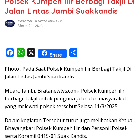
Polsek Kumpeh Ilir Berbagi Takjil Di
Jalan Lintas Jambi Suakkandis
Reporter Di Brata News TV
Maret 11, 2025
F
W
X
S
Share
a
h
h
Photo : Pada Saat Polsek Kumpeh Ilir Berbagi Takjil Di
c
a
a
Jalan Lintas Jambi Suakkandis
e
t
r
b
s
e
Muaro Jambi, Bratanewtvs.com- Polsek Kumpeh ilir
o
A
berbagi Takjil untuk penguna jalan dan masyarakat
o
p
yang melewati polsek tersebut.Selasa 11/3/2025.
k
p
Dalam kegiatan Tersebut turut juga melibatkan Ketua
Bhayangkari Polsek Kumpeh Ilir dan Personil Polsek
serta Koramil 0415-01 Suak Kandis.