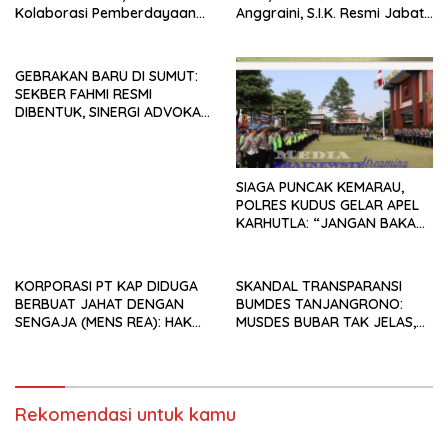
Kolaborasi Pemberdayaan
Anggraini, S.I.K. Resmi Jabat
Pemuda
Kapolres Lampung Utara
GEBRAKAN BARU DI SUMUT:
SEKBER FAHMI RESMI
DIBENTUK, SINERGI ADVOKAT
& MEDIA SIAP KAWAL
PENEGAKAN HUKUM JELANG
HUT RI KE-81
SIAGA PUNCAK KEMARAU,
POLRES KUDUS GELAR APEL
KARHUTLA: “JANGAN BAKAR
LAHAN DENGAN ALASAN APA
PUN”
KORPORASI PT KAP DIDUGA
SKANDAL TRANSPARANSI
BERBUAT JAHAT DENGAN
BUMDES TANJANGRONO:
SENGAJA (MENS REA): HAK
MUSDES BUBAR TAK JELAS,
BURUH TANPA SPK, SUNGAI
PENGURUS “GHOIB”, WARGA
DIRUSAK.
DESAK USUT NEPOTISME &
KORUPSI!
Rekomendasi untuk kamu