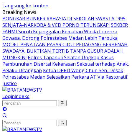
Langsung ke konten
Breaking News
BONGKAR BUNKER RAHASIA DI SEKOLAH SWASTA : 995
SENJATA-NARKOBA & VCD PORNO TERUNGKAP!
SEKBER
FAHMI Soroti Kejanggalan Kematian Winda Lorenza
Gowasa, Dorong Polrestabes Medan Lebih Terbuka
MODEL PENATAAN PASAR CIDU: PEDAGANG BERBENAH
SWADAYA, BUKTIKAN TERTIB TANPA GUSUR ADALAH
MUNGKIN!
Polres Tapanuli Selatan Ungkap Kasus
Pembunuhan Disertai Kekerasan Seksual terhadap Anak,
Pelaku Ditangkap
Ketua DPRD Wong Chun Sen, Desak
Polrestabes Medan Selesaikan Perkara AT Via Restoratif
Justice
Login
Indeks