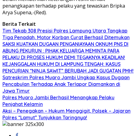
penangkapan terhadap pelaku yang tewaskan Bripka
Arya Supena,-(Red).
Berita Terkait
Tim Tekab 308 Presisi Polres Lampung Utara Tangkap
Tiga Penadah, Motor Korban Curat Berhasil Ditemukan
SAKSI KUATKAN DUGAAN PENGANIAYAAN OKNUM PNS DI
ABUNG PEKURUN : PIHAK KELUARGA MEMINTA PARA
PELAKU DI PROSES HUKUM DEMI TEGAKNYA KEADILAN!
KEJANGGALAN HUKUM DI LAMPUNG TENGAH: KASUS
PENCURIAN “NINJA SAWIT” BERUBAH JADI GUGATAN PMH!
Satreskrim Polres Muaro Jambi Ungkap Kasus Dugaan
Pencabulan Terhadap Anak Terlapor Diamankan di
Jawa Timur
Polres Muaro Jambi Berhasil Menangkap Pelaku
Penjahat Kelamin
Aksi – Penegakan – Hukum Menggigit, Polsek – Jajaran
Polres “Lamut” Tunjukkan Taringnya!