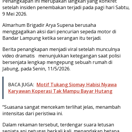
Penangkapan ini merupakan langkah yang konkret
setelah insiden penembakan terjadi pada pagi hari Sabtu,
9 Mei 2026.
Almarhum Brigadir Arya Supena berusaha
menggagalkan aksi dari pencurian sepeda motor di
Bandar Lampung ketika serangan itu terjadi.
Berita penangkapan menjadi viral setelah munculnya
video dramatis menunjukkan ketegangan saat polisi
bersenjata lengkap mengepung sebuah rumah di
Jabung, pada Senin, 11/5/2026.
BACA JUGA:
Motif Tukang Siomay Habisi Nyawa
Karyawan Koperasi Tak Mampu Bayar Hutang
“Suasana sangat mencekam terlihat jelas, menambah
intensitas dari peristiwa ini.
Dalam rekaman tersebut, terdengar suara letusan
senjata api petugas berkali kali, menandakan betapa