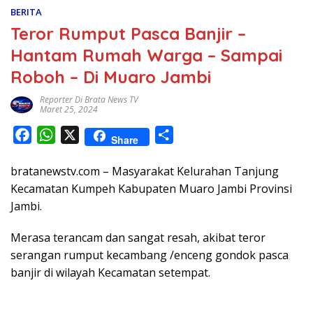
BERITA
Teror Rumput Pasca Banjir –
Hantam Rumah Warga – Sampai
Roboh – Di Muaro Jambi
Reporter Di Brata News TV
Maret 25, 2024
F
W
X
S
Share
a
h
h
bratanewstv.com – Masyarakat Kelurahan Tanjung
c
a
a
Kecamatan Kumpeh Kabupaten Muaro Jambi Provinsi
e
t
r
Jambi.
b
s
e
o
A
Merasa terancam dan sangat resah, akibat teror
o
p
serangan rumput kecambang /enceng gondok pasca
k
p
banjir di wilayah Kecamatan setempat.