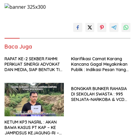
Baca Juga
RAPAT KE-2 SEKBER FAHMI:
Klarifikasi Camat Karang
PERKUAT SINERGI ADVOKAT
Kancana Gagal Meyakinkan
DAN MEDIA, SIAP BENTUK TIM
Publik : Indikasi Pesan Yang
AHLI HINGGA
Beredar Donasi Rp1.3 Juta.
PENGEMBANGAN APLIKASI
BONGKAR BUNKER RAHASIA
DI SEKOLAH SWASTA : 995
SENJATA-NARKOBA & VCD
PORNO TERUNGKAP!
KETUM KP3 NASRIL : AKAN
BAWA KASUS PT KAP – KE
JAMPIDSUS KEJAGUNG-RI –