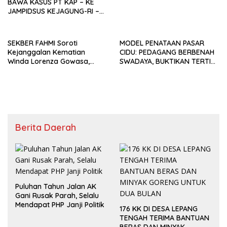
BAWA KASUS PT KAP – KE
JAMPIDSUS KEJAGUNG-RI –
PEMDA LAMPUNG UTARA
DISINYALIR LALAI.
SEKBER FAHMI Soroti
MODEL PENATAAN PASAR
Kejanggalan Kematian
CIDU: PEDAGANG BERBENAH
Winda Lorenza Gowasa,
SWADAYA, BUKTIKAN TERTIB
Dorong Polrestabes Medan
TANPA GUSUR ADALAH
Lebih Terbuka
MUNGKIN!
Berita Daerah
Puluhan Tahun Jalan AK
Gani Rusak Parah, Selalu
Mendapat PHP Janji Politik
176 KK DI DESA LEPANG
TENGAH TERIMA BANTUAN