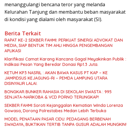
menanggulangi bencana teror yang melanda
Kelurahan Tanjung dan membantu beban masyarakat
di kondisi yang dialami oleh masyarakat (SI).
Berita Terkait
RAPAT KE-2 SEKBER FAHMI: PERKUAT SINERGI ADVOKAT DAN
MEDIA, SIAP BENTUK TIM AHLI HINGGA PENGEMBANGAN
APLIKASI
Klarifikasi Camat Karang Kancana Gagal Meyakinkan Publik :
Indikasi Pesan Yang Beredar Donasi Rp1.3 Juta.
KETUM KP3 NASRIL : AKAN BAWA KASUS PT KAP – KE
JAMPIDSUS KEJAGUNG-RI – PEMDA LAMPUNG UTARA
DISINYALIR LALAI.
BONGKAR BUNKER RAHASIA DI SEKOLAH SWASTA : 995
SENJATA-NARKOBA & VCD PORNO TERUNGKAP!
SEKBER FAHMI Soroti Kejanggalan Kematian Winda Lorenza
Gowasa, Dorong Polrestabes Medan Lebih Terbuka
MODEL PENATAAN PASAR CIDU: PEDAGANG BERBENAH
SWADAYA, BUKTIKAN TERTIB TANPA GUSUR ADALAH MUNGKIN!