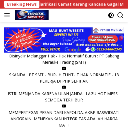
Langsung
SI
Breaking News
Klarifikasi Camat Karang Kancana Gagal Meyakinkan P
ke
konten
Disinyalir Melanggar Hak - Hak Normatif Buruh : PT Sabang
Merauke Trading (SMT)
SKANDAL PT SMT - BURUH TUNTUT HAK NORMATIF - 13
PEKERJA DI PHK SEPIHAK.
ISTRI MENJANDA KARENA ULAH JANDA : LAGU HOT MESS -
SEMOGA TERHIBUR
MEMPERTEGAS PESAN DARI KAPOLDA: AKBP RASWIDIATI
ANGGRAINI MENEKANKAN INTEGRITAS ADALAH HARGA
MATI!