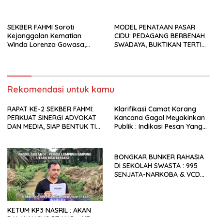
PEMDA LAMPUNG UTARA
DISINYALIR LALAI.
SEKBER FAHMI Soroti
MODEL PENATAAN PASAR
Kejanggalan Kematian
CIDU: PEDAGANG BERBENAH
Winda Lorenza Gowasa,
SWADAYA, BUKTIKAN TERTIB
Dorong Polrestabes Medan
TANPA GUSUR ADALAH
Lebih Terbuka
MUNGKIN!
Rekomendasi untuk kamu
RAPAT KE-2 SEKBER FAHMI:
Klarifikasi Camat Karang
PERKUAT SINERGI ADVOKAT
Kancana Gagal Meyakinkan
DAN MEDIA, SIAP BENTUK TIM
Publik : Indikasi Pesan Yang
AHLI HINGGA
Beredar Donasi Rp1.3 Juta.
PENGEMBANGAN APLIKASI
BONGKAR BUNKER RAHASIA
DI SEKOLAH SWASTA : 995
SENJATA-NARKOBA & VCD
PORNO TERUNGKAP!
KETUM KP3 NASRIL : AKAN