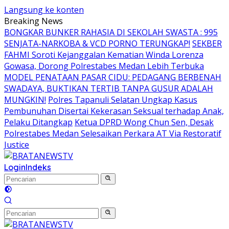
Langsung ke konten
Breaking News
BONGKAR BUNKER RAHASIA DI SEKOLAH SWASTA : 995
SENJATA-NARKOBA & VCD PORNO TERUNGKAP!
SEKBER
FAHMI Soroti Kejanggalan Kematian Winda Lorenza
Gowasa, Dorong Polrestabes Medan Lebih Terbuka
MODEL PENATAAN PASAR CIDU: PEDAGANG BERBENAH
SWADAYA, BUKTIKAN TERTIB TANPA GUSUR ADALAH
MUNGKIN!
Polres Tapanuli Selatan Ungkap Kasus
Pembunuhan Disertai Kekerasan Seksual terhadap Anak,
Pelaku Ditangkap
Ketua DPRD Wong Chun Sen, Desak
Polrestabes Medan Selesaikan Perkara AT Via Restoratif
Justice
Login
Indeks