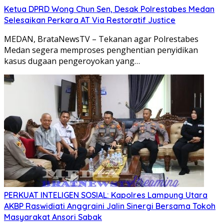
Ketua DPRD Wong Chun Sen, Desak Polrestabes Medan
Selesaikan Perkara AT Via Restoratif Justice
MEDAN, BrataNewsTV – Tekanan agar Polrestabes
Medan segera memproses penghentian penyidikan
kasus dugaan pengeroyokan yang…
PERKUAT INTELIGEN SOSIAL: Kapolres Lampung Utara
AKBP Raswidiati Anggraini Jalin Sinergi Bersama Tokoh
Masyarakat Ansori Sabak