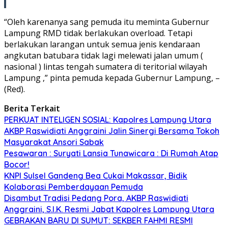
“Oleh karenanya sang pemuda itu meminta Gubernur
Lampung RMD tidak berlakukan overload. Tetapi
berlakukan larangan untuk semua jenis kendaraan
angkutan batubara tidak lagi melewati jalan umum (
nasional ) lintas tengah sumatera di teritorial wilayah
Lampung ,” pinta pemuda kepada Gubernur Lampung, –
(Red).
Berita Terkait
PERKUAT INTELIGEN SOSIAL: Kapolres Lampung Utara
AKBP Raswidiati Anggraini Jalin Sinergi Bersama Tokoh
Masyarakat Ansori Sabak
Pesawaran : Suryati Lansia Tunawicara : Di Rumah Atap
Bocor!
KNPI Sulsel Gandeng Bea Cukai Makassar, Bidik
Kolaborasi Pemberdayaan Pemuda
Disambut Tradisi Pedang Pora, AKBP Raswidiati
Anggraini, S.I.K. Resmi Jabat Kapolres Lampung Utara
GEBRAKAN BARU DI SUMUT: SEKBER FAHMI RESMI