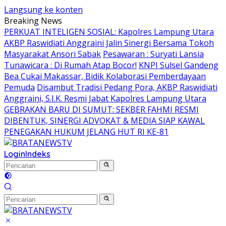
Langsung ke konten
Breaking News
PERKUAT INTELIGEN SOSIAL: Kapolres Lampung Utara
AKBP Raswidiati Anggraini Jalin Sinergi Bersama Tokoh
Masyarakat Ansori Sabak
Pesawaran : Suryati Lansia
Tunawicara : Di Rumah Atap Bocor!
KNPI Sulsel Gandeng
Bea Cukai Makassar, Bidik Kolaborasi Pemberdayaan
Pemuda
Disambut Tradisi Pedang Pora, AKBP Raswidiati
Anggraini, S.I.K. Resmi Jabat Kapolres Lampung Utara
GEBRAKAN BARU DI SUMUT: SEKBER FAHMI RESMI
DIBENTUK, SINERGI ADVOKAT & MEDIA SIAP KAWAL
PENEGAKAN HUKUM JELANG HUT RI KE-81
Login
Indeks