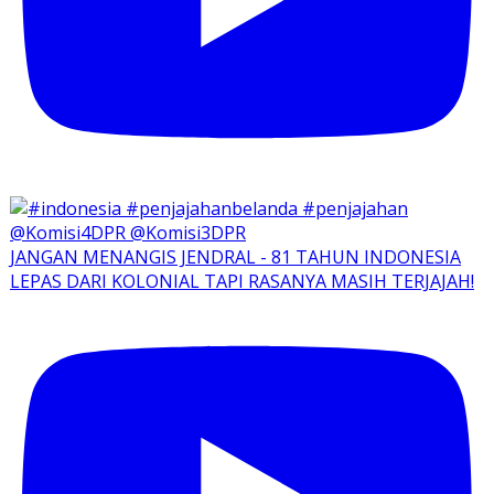
JANGAN MENANGIS JENDRAL - 81 TAHUN INDONESIA
LEPAS DARI KOLONIAL TAPI RASANYA MASIH TERJAJAH!