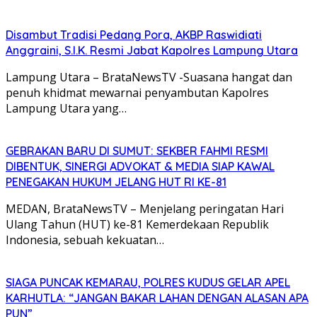
Disambut Tradisi Pedang Pora, AKBP Raswidiati
Anggraini, S.I.K. Resmi Jabat Kapolres Lampung Utara
Lampung Utara – BrataNewsTV -Suasana hangat dan
penuh khidmat mewarnai penyambutan Kapolres
Lampung Utara yang…
GEBRAKAN BARU DI SUMUT: SEKBER FAHMI RESMI
DIBENTUK, SINERGI ADVOKAT & MEDIA SIAP KAWAL
PENEGAKAN HUKUM JELANG HUT RI KE-81
MEDAN, BrataNewsTV – Menjelang peringatan Hari
Ulang Tahun (HUT) ke-81 Kemerdekaan Republik
Indonesia, sebuah kekuatan…
SIAGA PUNCAK KEMARAU, POLRES KUDUS GELAR APEL
KARHUTLA: “JANGAN BAKAR LAHAN DENGAN ALASAN APA
PUN”