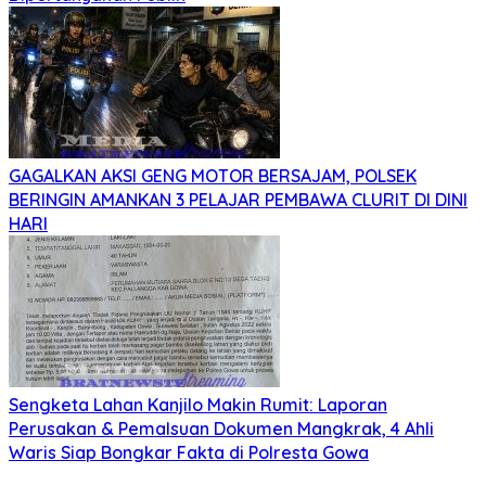
GAGALKAN AKSI GENG MOTOR BERSAJAM, POLSEK
BERINGIN AMANKAN 3 PELAJAR PEMBAWA CLURIT DI DINI
HARI
Sengketa Lahan Kanjilo Makin Rumit: Laporan
Perusakan & Pemalsuan Dokumen Mangkrak, 4 Ahli
Waris Siap Bongkar Fakta di Polresta Gowa