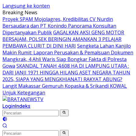
Langsung ke konten
Breaking News
Proyek SPAM Mojolagres, Kredibilitas CV Nurdin
Bersaudara dan PT Konindo Panorama Konsultan
Dipertanyakan Publik
GAGALKAN AKSI GENG MOTOR
BERSAJAM, POLSEK BERINGIN AMANKAN 3 PELAJAR
PEMBAWA CLURIT DI DINI HARI
Sengketa Lahan Kanjilo
Makin Rumit: Laporan Perusakan & Pemalsuan Dokumen
Mangkrak, 4 Ahli Waris Siap Bongkar Fakta di Polresta
Gowa
SKANDAL TANAH 4.608 HA DI LAMPUNG UTARA :
DARI JANJI 1971 HINGGA HILANG ASET NEGARA TAHUN
2025, SIAPA YANG MENGKHIANATI RAKYAT ABUNG?
Langit Makassar Gemuruh Kopaska & Srikandi KOWAL
Unjuk Ketegangan
Login
Indeks