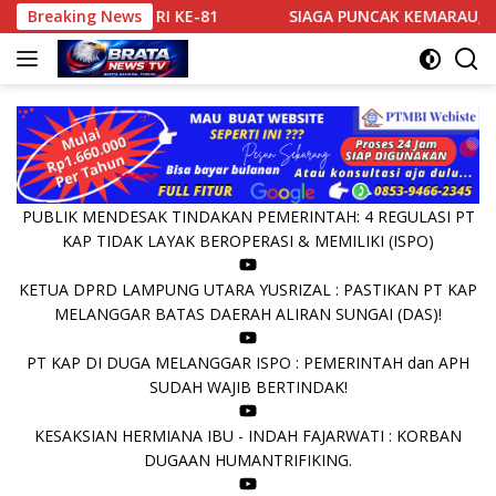
Langsung
ANG HUT RI KE-81
Breaking News
SIAGA PUNCAK KEMARAU, POLRES KU
ke
konten
PUBLIK MENDESAK TINDAKAN PEMERINTAH: 4 REGULASI PT
KAP TIDAK LAYAK BEROPERASI & MEMILIKI (ISPO)
KETUA DPRD LAMPUNG UTARA YUSRIZAL : PASTIKAN PT KAP
MELANGGAR BATAS DAERAH ALIRAN SUNGAI (DAS)!
PT KAP DI DUGA MELANGGAR ISPO : PEMERINTAH dan APH
SUDAH WAJIB BERTINDAK!
KESAKSIAN HERMIANA IBU - INDAH FAJARWATI : KORBAN
DUGAAN HUMANTRIFIKING.