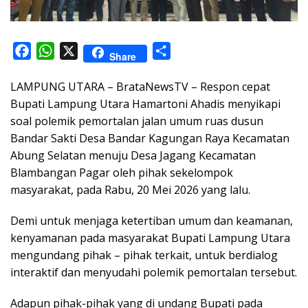
F
W
X
S
Share
a
h
h
LAMPUNG UTARA – BrataNewsTV – Respon cepat
c
a
a
Bupati Lampung Utara Hamartoni Ahadis menyikapi
e
t
r
soal polemik pemortalan jalan umum ruas dusun
b
s
e
Bandar Sakti Desa Bandar Kagungan Raya Kecamatan
o
A
Abung Selatan menuju Desa Jagang Kecamatan
o
p
Blambangan Pagar oleh pihak sekelompok
k
p
masyarakat, pada Rabu, 20 Mei 2026 yang lalu.
Demi untuk menjaga ketertiban umum dan keamanan,
kenyamanan pada masyarakat Bupati Lampung Utara
mengundang pihak – pihak terkait, untuk berdialog
interaktif dan menyudahi polemik pemortalan tersebut.
Adapun pihak-pihak yang di undang Bupati pada