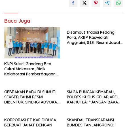
Baca Juga
Disambut Tradisi Pedang
Pora, AKBP Raswidiati
Anggraini, S.I.K. Resmi Jabat
Kapolres Lampung Utara
KNPI Sulsel Gandeng Bea
Cukai Makassar, Bidik
Kolaborasi Pemberdayaan
Pemuda
GEBRAKAN BARU DI SUMUT:
SIAGA PUNCAK KEMARAU,
SEKBER FAHMI RESMI
POLRES KUDUS GELAR APEL
DIBENTUK, SINERGI ADVOKAT
KARHUTLA: “JANGAN BAKAR
& MEDIA SIAP KAWAL
LAHAN DENGAN ALASAN APA
PENEGAKAN HUKUM JELANG
PUN”
HUT RI KE-81
KORPORASI PT KAP DIDUGA
SKANDAL TRANSPARANSI
BERBUAT JAHAT DENGAN
BUMDES TANJANGRONO: