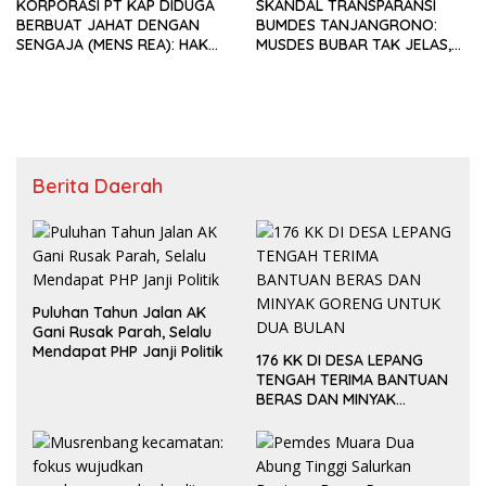
KORPORASI PT KAP DIDUGA
SKANDAL TRANSPARANSI
BERBUAT JAHAT DENGAN
BUMDES TANJANGRONO:
SENGAJA (MENS REA): HAK
MUSDES BUBAR TAK JELAS,
BURUH TANPA SPK, SUNGAI
PENGURUS “GHOIB”, WARGA
DIRUSAK.
DESAK USUT NEPOTISME &
KORUPSI!
Berita Daerah
Puluhan Tahun Jalan AK
Gani Rusak Parah, Selalu
Mendapat PHP Janji Politik
176 KK DI DESA LEPANG
TENGAH TERIMA BANTUAN
BERAS DAN MINYAK
GORENG UNTUK DUA
BULAN