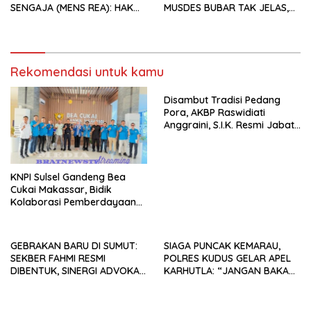
SENGAJA (MENS REA): HAK
MUSDES BUBAR TAK JELAS,
BURUH TANPA SPK, SUNGAI
PENGURUS “GHOIB”, WARGA
DIRUSAK.
DESAK USUT NEPOTISME &
KORUPSI!
Rekomendasi untuk kamu
Disambut Tradisi Pedang
Pora, AKBP Raswidiati
Anggraini, S.I.K. Resmi Jabat
Kapolres Lampung Utara
KNPI Sulsel Gandeng Bea
Cukai Makassar, Bidik
Kolaborasi Pemberdayaan
Pemuda
GEBRAKAN BARU DI SUMUT:
SIAGA PUNCAK KEMARAU,
SEKBER FAHMI RESMI
POLRES KUDUS GELAR APEL
DIBENTUK, SINERGI ADVOKAT
KARHUTLA: “JANGAN BAKAR
& MEDIA SIAP KAWAL
LAHAN DENGAN ALASAN APA
PENEGAKAN HUKUM JELANG
PUN”
HUT RI KE-81