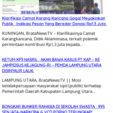
Klarifikasi Camat Karang Kancana Gagal Meyakinkan
Publik : Indikasi Pesan Yang Beredar Donasi Rp1.3 Juta.
KUNINGAN, BrataNewsTV – Klarifikasinya Camat
Karangkancana, Didik Aklamimasa, terkait polemik
permintaan kontribusi Rp1,3 juta kepada…
KETUM KP3 NASRIL : AKAN BAWA KASUS PT KAP – KE
JAMPIDSUS KEJAGUNG-RI – PEMDA LAMPUNG UTARA
DISINYALIR LALAI.
LAMPUNG UTARA, BrataNewsTV || Mosi
ketidakpercayaan masyarakat sipil (publik) terhadap
Pemerintah Daerah Kabupaten Lampung Utara…
BONGKAR BUNKER RAHASIA DI SEKOLAH SWASTA : 995
SENJATA-NARKOBA & VCD PORNO TERUNGKAP!