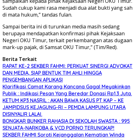
sampaikan kepada pihak Kejaksaan Negeri OKU Timur.
Sudah cukup kami rasa menjadi dua alat bukti yang sah
di mata hukum,” tandas fulan.
Sampai berita ini di turunkan media masih sedang
berupaya mendapatkan konfirmasi pihak Kejaksaan
Negeri OKU Timur, terkait perkembangan atas dugaan
mark-up pajak, di Samsat OKU Timur,” (Tim/Red).
Berita Terkait
RAPAT KE-2 SEKBER FAHMI: PERKUAT SINERGI ADVOKAT
DAN MEDIA, SIAP BENTUK TIM AHLI HINGGA
PENGEMBANGAN APLIKASI
Klarifikasi Camat Karang Kancana Gagal Meyakinkan
Publik : Indikasi Pesan Yang Beredar Donasi Rp1.3 Juta.
KETUM KP3 NASRIL : AKAN BAWA KASUS PT KAP – KE
JAMPIDSUS KEJAGUNG-RI – PEMDA LAMPUNG UTARA
DISINYALIR LALAI.
BONGKAR BUNKER RAHASIA DI SEKOLAH SWASTA : 995
SENJATA-NARKOBA & VCD PORNO TERUNGKAP!
SEKBER FAHMI Soroti Kejanggalan Kematian Winda