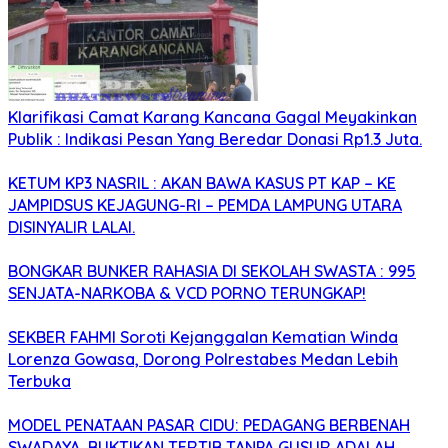
Klarifikasi Camat Karang Kancana Gagal Meyakinkan
Publik : Indikasi Pesan Yang Beredar Donasi Rp1.3 Juta.
KETUM KP3 NASRIL : AKAN BAWA KASUS PT KAP – KE
JAMPIDSUS KEJAGUNG-RI – PEMDA LAMPUNG UTARA
DISINYALIR LALAI.
BONGKAR BUNKER RAHASIA DI SEKOLAH SWASTA : 995
SENJATA-NARKOBA & VCD PORNO TERUNGKAP!
SEKBER FAHMI Soroti Kejanggalan Kematian Winda
Lorenza Gowasa, Dorong Polrestabes Medan Lebih
Terbuka
MODEL PENATAAN PASAR CIDU: PEDAGANG BERBENAH
SWADAYA, BUKTIKAN TERTIB TANPA GUSUR ADALAH