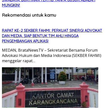
MUNGKIN!
Rekomendasi untuk kamu
RAPAT KE-2 SEKBER FAHMI: PERKUAT SINERGI ADVOKAT
DAN MEDIA, SIAP BENTUK TIM AHLI HINGGA
PENGEMBANGAN APLIKASI
MEDAN, BrataNewsTV – Sekretariat Bersama Forum
Advokasi Hukum dan Media Indonesia (SEKBER FAHMI)
menggelar rapat…