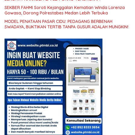
SEKBER FAHMI Soroti Kejanggalan Kematian Winda Lorenza
Gowasa, Dorong Polrestabes Medan Lebih Terbuka
MODEL PENATAAN PASAR CIDU: PEDAGANG BERBENAH
SWADAYA, BUKTIKAN TERTIB TANPA GUSUR ADALAH MUNGKIN!