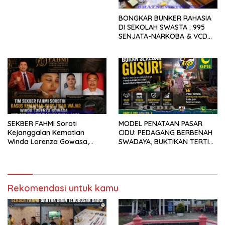
BONGKAR BUNKER RAHASIA
DI SEKOLAH SWASTA : 995
SENJATA-NARKOBA & VCD
PORNO TERUNGKAP!
SEKBER FAHMI Soroti
MODEL PENATAAN PASAR
Kejanggalan Kematian
CIDU: PEDAGANG BERBENAH
Winda Lorenza Gowasa,
SWADAYA, BUKTIKAN TERTIB
Dorong Polrestabes Medan
TANPA GUSUR ADALAH
Lebih Terbuka
MUNGKIN!
Rekomendasi untuk kamu