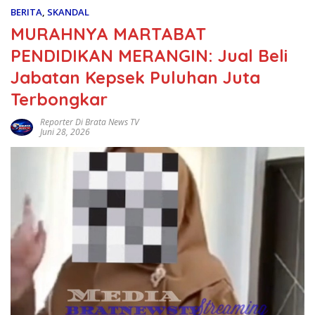
BERITA
,
SKANDAL
MURAHNYA MARTABAT
PENDIDIKAN MERANGIN: Jual Beli
Jabatan Kepsek Puluhan Juta
Terbongkar
Reporter Di Brata News TV
Juni 28, 2026