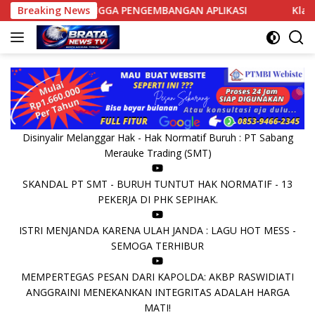
Langsung
I HINGGA PENGEMBANGAN APLIKASI
Breaking News
Klarifikasi Camat Ka
ke
konten
Disinyalir Melanggar Hak - Hak Normatif Buruh : PT Sabang
Merauke Trading (SMT)
SKANDAL PT SMT - BURUH TUNTUT HAK NORMATIF - 13
PEKERJA DI PHK SEPIHAK.
ISTRI MENJANDA KARENA ULAH JANDA : LAGU HOT MESS -
SEMOGA TERHIBUR
MEMPERTEGAS PESAN DARI KAPOLDA: AKBP RASWIDIATI
ANGGRAINI MENEKANKAN INTEGRITAS ADALAH HARGA
MATI!