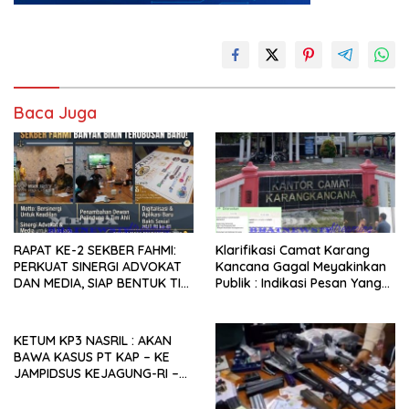
Baca Juga
RAPAT KE-2 SEKBER FAHMI:
Klarifikasi Camat Karang
PERKUAT SINERGI ADVOKAT
Kancana Gagal Meyakinkan
DAN MEDIA, SIAP BENTUK TIM
Publik : Indikasi Pesan Yang
AHLI HINGGA
Beredar Donasi Rp1.3 Juta.
PENGEMBANGAN APLIKASI
KETUM KP3 NASRIL : AKAN
BAWA KASUS PT KAP – KE
JAMPIDSUS KEJAGUNG-RI –
PEMDA LAMPUNG UTARA
DISINYALIR LALAI.