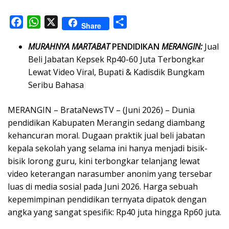
F
W
X
S
Share
a
h
h
MURAHNYA
MARTABAT
PENDIDIKAN
MERANGIN:
Jual
c
a
a
Beli Jabatan Kepsek Rp40-60 Juta Terbongkar
e
t
r
Lewat Video Viral, Bupati & Kadisdik Bungkam
b
s
e
Seribu Bahasa
o
A
o
p
MERANGIN – BrataNewsTV – (Juni 2026) – Dunia
k
p
pendidikan Kabupaten Merangin sedang diambang
kehancuran moral. Dugaan praktik jual beli jabatan
kepala sekolah yang selama ini hanya menjadi bisik-
bisik lorong guru, kini terbongkar telanjang lewat
video keterangan narasumber anonim yang tersebar
luas di media sosial pada Juni 2026. Harga sebuah
kepemimpinan pendidikan ternyata dipatok dengan
angka yang sangat spesifik: Rp40 juta hingga Rp60 juta.