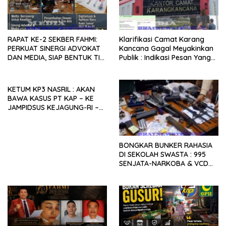
RAPAT KE-2 SEKBER FAHMI:
Klarifikasi Camat Karang
PERKUAT SINERGI ADVOKAT
Kancana Gagal Meyakinkan
DAN MEDIA, SIAP BENTUK TIM
Publik : Indikasi Pesan Yang
AHLI HINGGA
Beredar Donasi Rp1.3 Juta.
PENGEMBANGAN APLIKASI
KETUM KP3 NASRIL : AKAN
BAWA KASUS PT KAP – KE
JAMPIDSUS KEJAGUNG-RI –
PEMDA LAMPUNG UTARA
DISINYALIR LALAI.
BONGKAR BUNKER RAHASIA
DI SEKOLAH SWASTA : 995
SENJATA-NARKOBA & VCD
PORNO TERUNGKAP!