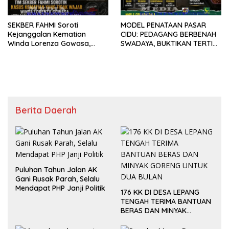
SEKBER FAHMI Soroti
MODEL PENATAAN PASAR
Kejanggalan Kematian
CIDU: PEDAGANG BERBENAH
Winda Lorenza Gowasa,
SWADAYA, BUKTIKAN TERTIB
Dorong Polrestabes Medan
TANPA GUSUR ADALAH
Lebih Terbuka
MUNGKIN!
Berita Daerah
Puluhan Tahun Jalan AK
Gani Rusak Parah, Selalu
Mendapat PHP Janji Politik
176 KK DI DESA LEPANG
TENGAH TERIMA BANTUAN
BERAS DAN MINYAK
GORENG UNTUK DUA