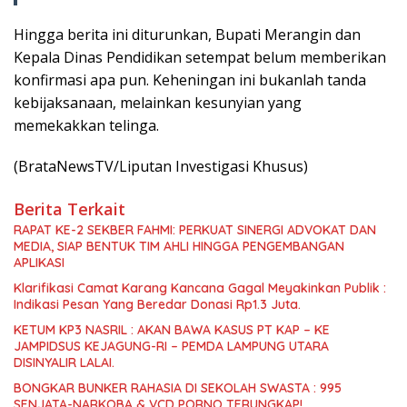
Hingga berita ini diturunkan, Bupati Merangin dan
Kepala Dinas Pendidikan setempat belum memberikan
konfirmasi apa pun. Keheningan ini bukanlah tanda
kebijaksanaan, melainkan kesunyian yang
memekakkan telinga.
(BrataNewsTV/Liputan Investigasi Khusus)
Berita Terkait
RAPAT KE-2 SEKBER FAHMI: PERKUAT SINERGI ADVOKAT DAN
MEDIA, SIAP BENTUK TIM AHLI HINGGA PENGEMBANGAN
APLIKASI
Klarifikasi Camat Karang Kancana Gagal Meyakinkan Publik :
Indikasi Pesan Yang Beredar Donasi Rp1.3 Juta.
KETUM KP3 NASRIL : AKAN BAWA KASUS PT KAP – KE
JAMPIDSUS KEJAGUNG-RI – PEMDA LAMPUNG UTARA
DISINYALIR LALAI.
BONGKAR BUNKER RAHASIA DI SEKOLAH SWASTA : 995
SENJATA-NARKOBA & VCD PORNO TERUNGKAP!