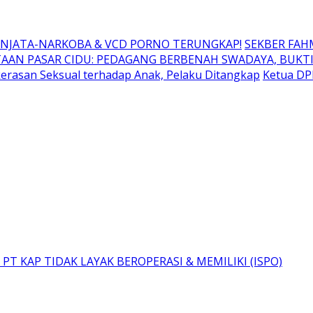
SENJATA-NARKOBA & VCD PORNO TERUNGKAP!
SEKBER FAHM
AAN PASAR CIDU: PEDAGANG BERBENAH SWADAYA, BUKT
erasan Seksual terhadap Anak, Pelaku Ditangkap
Ketua DP
T KAP TIDAK LAYAK BEROPERASI & MEMILIKI (ISPO)