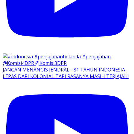
JANGAN MENANGIS JENDRAL - 81 TAHUN INDONESIA
LEPAS DARI KOLONIAL TAPI RASANYA MASIH TERJAJAH!