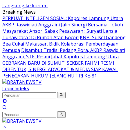
Langsung ke konten
Breaking News
PERKUAT INTELIGEN SOSIAL: Kapolres Lampung Utara
AKBP Raswidiati Anggraini Jalin Sinergi Bersama Tokoh
Masyarakat Ansori Sabak
Pesawaran : Suryati Lansia
Tunawicara : Di Rumah Atap Bocor!
KNPI Sulsel Gandeng
Bea Cukai Makassar, Bidik Kolaborasi Pemberdayaan
Pemuda
Disambut Tradisi Pedang Pora, AKBP Raswidiati
Anggraini, S.I.K. Resmi Jabat Kapolres Lampung Utara
GEBRAKAN BARU DI SUMUT: SEKBER FAHMI RESMI
DIBENTUK, SINERGI ADVOKAT & MEDIA SIAP KAWAL
PENEGAKAN HUKUM JELANG HUT RI KE-81
Login
Indeks