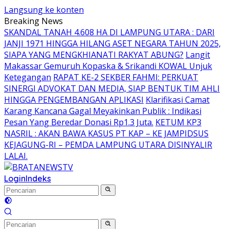
Langsung ke konten
Breaking News
SKANDAL TANAH 4.608 HA DI LAMPUNG UTARA : DARI
JANJI 1971 HINGGA HILANG ASET NEGARA TAHUN 2025,
SIAPA YANG MENGKHIANATI RAKYAT ABUNG?
Langit
Makassar Gemuruh Kopaska & Srikandi KOWAL Unjuk
Ketegangan
RAPAT KE-2 SEKBER FAHMI: PERKUAT
SINERGI ADVOKAT DAN MEDIA, SIAP BENTUK TIM AHLI
HINGGA PENGEMBANGAN APLIKASI
Klarifikasi Camat
Karang Kancana Gagal Meyakinkan Publik : Indikasi
Pesan Yang Beredar Donasi Rp1.3 Juta.
KETUM KP3
NASRIL : AKAN BAWA KASUS PT KAP – KE JAMPIDSUS
KEJAGUNG-RI – PEMDA LAMPUNG UTARA DISINYALIR
LALAI.
Login
Indeks