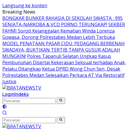
Langsung ke konten
Breaking News
BONGKAR BUNKER RAHASIA DI SEKOLAH SWASTA : 995
SENJATA-NARKOBA & VCD PORNO TERUNGKAP!
SEKBER
FAHMI Soroti Kejanggalan Kematian Winda Lorenza
Gowasa, Dorong Polrestabes Medan Lebih Terbuka
MODEL PENATAAN PASAR CIDU: PEDAGANG BERBENAH
SWADAYA, BUKTIKAN TERTIB TANPA GUSUR ADALAH
MUNGKIN!
Polres Tapanuli Selatan Ungkap Kasus
Pembunuhan Disertai Kekerasan Seksual terhadap Anak,
Pelaku Ditangkap
Ketua DPRD Wong Chun Sen, Desak
Polrestabes Medan Selesaikan Perkara AT Via Restoratif
Justice
Login
Indeks