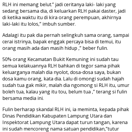
RLH ini memang belut.” jadi ceritanya laki- laki yang
sedang bersama dia, di keluarkan RLH pakai daster, jadi
di ketika waktu itu di kira orang perempuan, akhirnya
laki-laki itu lolos,” imbuh sumber.
Adalagi itu pak dia pernah selingkuh sama orang, sampai
cerai istrinya, bapak enggak percaya bisa di temui, itu
orang masih ada dan masih hidup ,” beber fulin.
50% orang Kecamatan Bukit Kemuning ini sudah tau
semua kelakuannya RLH bahkan di tegor sama pihak
keluarganya malah dia nyolot, dosa-dosa saya, bukan
dosa kamu orang, kata dia. Lalu di omongi sudah hajah
sudah tua gak mikir, malah dia ngomong si RLH itu, umur
boleh tua, kalau yang itu tou, belum tua ,” terang si fulin
bersama media ini.
Fulin berharap skandal RLH ini, ia meminta, kepada pihak
Dinas Pendidikan Kabupaten Lampung Utara dan
Inspektorat Lampung Utara dapat turun tangan, karena
ini sudah mencoreng nama satuan pendidikan,”tutur