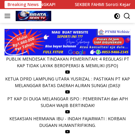
Langsung
NO TERUNGKAP!
Breaking News
SEKBER FAHMI Soroti Kejanggalan Kema
ke
konten
PUBLIK MENDESAK TINDAKAN PEMERINTAH: 4 REGULASI PT
KAP TIDAK LAYAK BEROPERASI & MEMILIKI (ISPO)
KETUA DPRD LAMPUNG UTARA YUSRIZAL : PASTIKAN PT KAP
MELANGGAR BATAS DAERAH ALIRAN SUNGAI (DAS)!
PT KAP DI DUGA MELANGGAR ISPO : PEMERINTAH dan APH
SUDAH WAJIB BERTINDAK!
KESAKSIAN HERMIANA IBU - INDAH FAJARWATI : KORBAN
DUGAAN HUMANTRIFIKING.