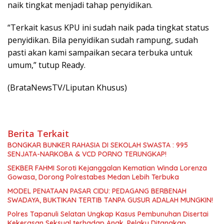
naik tingkat menjadi tahap penyidikan.
“Terkait kasus KPU ini sudah naik pada tingkat status
penyidikan. Bila penyidikan sudah rampung, sudah
pasti akan kami sampaikan secara terbuka untuk
umum,” tutup Ready.
(BrataNewsTV/Liputan Khusus)
Berita Terkait
BONGKAR BUNKER RAHASIA DI SEKOLAH SWASTA : 995
SENJATA-NARKOBA & VCD PORNO TERUNGKAP!
SEKBER FAHMI Soroti Kejanggalan Kematian Winda Lorenza
Gowasa, Dorong Polrestabes Medan Lebih Terbuka
MODEL PENATAAN PASAR CIDU: PEDAGANG BERBENAH
SWADAYA, BUKTIKAN TERTIB TANPA GUSUR ADALAH MUNGKIN!
Polres Tapanuli Selatan Ungkap Kasus Pembunuhan Disertai
Kekerasan Seksual terhadap Anak, Pelaku Ditangkap