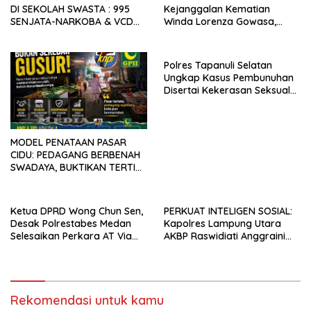
DI SEKOLAH SWASTA : 995
Kejanggalan Kematian
SENJATA-NARKOBA & VCD
Winda Lorenza Gowasa,
PORNO TERUNGKAP!
Dorong Polrestabes Medan
Lebih Terbuka
Polres Tapanuli Selatan
Ungkap Kasus Pembunuhan
Disertai Kekerasan Seksual
terhadap Anak, Pelaku
Ditangkap
MODEL PENATAAN PASAR
CIDU: PEDAGANG BERBENAH
SWADAYA, BUKTIKAN TERTIB
TANPA GUSUR ADALAH
MUNGKIN!
Ketua DPRD Wong Chun Sen,
PERKUAT INTELIGEN SOSIAL:
Desak Polrestabes Medan
Kapolres Lampung Utara
Selesaikan Perkara AT Via
AKBP Raswidiati Anggraini
Restoratif Justice
Jalin Sinergi Bersama Tokoh
Masyarakat Ansori Sabak
Rekomendasi untuk kamu