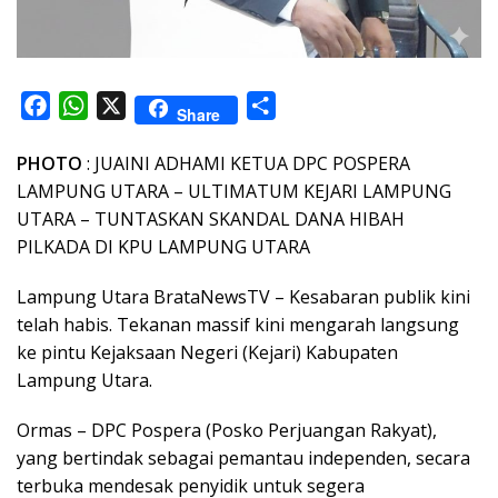
F
W
X
S
Share
a
h
h
PHOTO
c
: JUAINI ADHAMI KETUA DPC POSPERA
a
a
LAMPUNG UTARA – ULTIMATUM KEJARI LAMPUNG
e
t
r
UTARA – TUNTASKAN SKANDAL DANA HIBAH
b
s
e
PILKADA DI KPU LAMPUNG UTARA
o
A
o
p
Lampung Utara BrataNewsTV – Kesabaran publik kini
k
p
telah habis. Tekanan massif kini mengarah langsung
ke pintu Kejaksaan Negeri (Kejari) Kabupaten
Lampung Utara.
Ormas – DPC Pospera (Posko Perjuangan Rakyat),
yang bertindak sebagai pemantau independen, secara
terbuka mendesak penyidik untuk segera