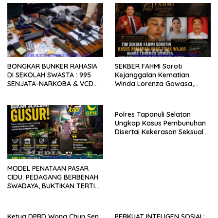
BONGKAR BUNKER RAHASIA
SEKBER FAHMI Soroti
DI SEKOLAH SWASTA : 995
Kejanggalan Kematian
SENJATA-NARKOBA & VCD
Winda Lorenza Gowasa,
PORNO TERUNGKAP!
Dorong Polrestabes Medan
Lebih Terbuka
Polres Tapanuli Selatan
Ungkap Kasus Pembunuhan
Disertai Kekerasan Seksual
terhadap Anak, Pelaku
Ditangkap
MODEL PENATAAN PASAR
CIDU: PEDAGANG BERBENAH
SWADAYA, BUKTIKAN TERTIB
TANPA GUSUR ADALAH
MUNGKIN!
Ketua DPRD Wong Chun Sen,
PERKUAT INTELIGEN SOSIAL: