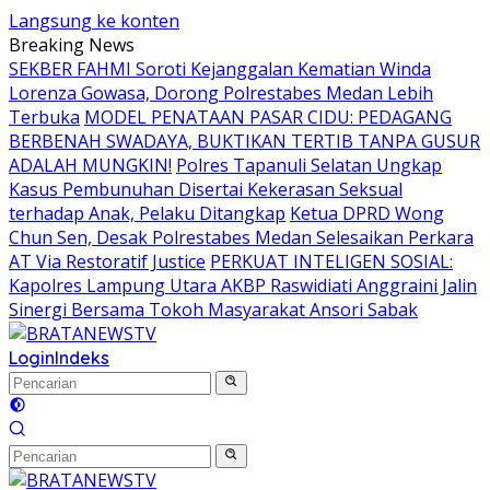
Langsung ke konten
Breaking News
SEKBER FAHMI Soroti Kejanggalan Kematian Winda
Lorenza Gowasa, Dorong Polrestabes Medan Lebih
Terbuka
MODEL PENATAAN PASAR CIDU: PEDAGANG
BERBENAH SWADAYA, BUKTIKAN TERTIB TANPA GUSUR
ADALAH MUNGKIN!
Polres Tapanuli Selatan Ungkap
Kasus Pembunuhan Disertai Kekerasan Seksual
terhadap Anak, Pelaku Ditangkap
Ketua DPRD Wong
Chun Sen, Desak Polrestabes Medan Selesaikan Perkara
AT Via Restoratif Justice
PERKUAT INTELIGEN SOSIAL:
Kapolres Lampung Utara AKBP Raswidiati Anggraini Jalin
Sinergi Bersama Tokoh Masyarakat Ansori Sabak
Login
Indeks