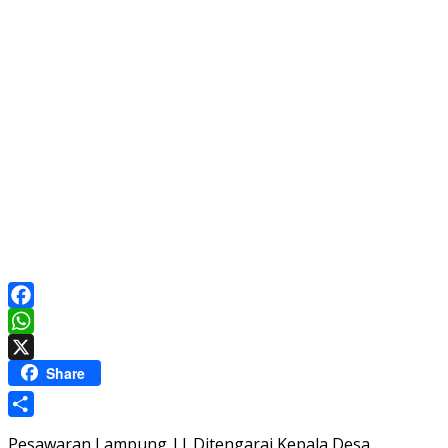
Facebook
WhatsApp
X
Share
Share
Pesawaran Lampung || Ditengarai Kepala Desa