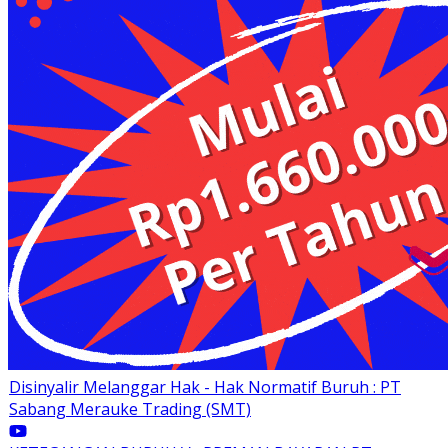
Disinyalir Melanggar Hak - Hak Normatif Buruh : PT
Sabang Merauke Trading (SMT)