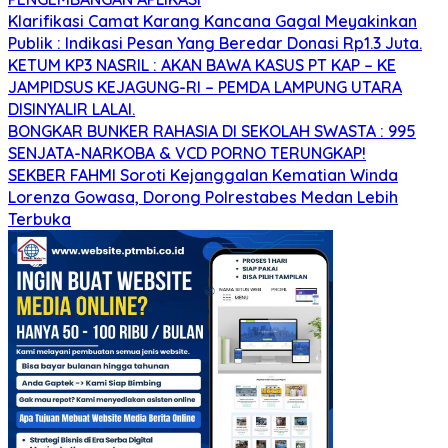
Klarifikasi Camat Karang Kancana Gagal Meyakinkan
Publik : Indikasi Pesan Yang Beredar Donasi Rp1.3 Juta.
KETUM KP3 NASRIL : AKAN BAWA KASUS PT KAP – KE
JAMPIDSUS KEJAGUNG-RI – PEMDA LAMPUNG UTARA
DISINYALIR LALAI.
BONGKAR BUNKER RAHASIA DI SEKOLAH SWASTA : 995
SENJATA-NARKOBA & VCD PORNO TERUNGKAP!
SEKBER FAHMI Soroti Kejanggalan Kematian Winda
Lorenza Gowasa, Dorong Polrestabes Medan Lebih
Terbuka