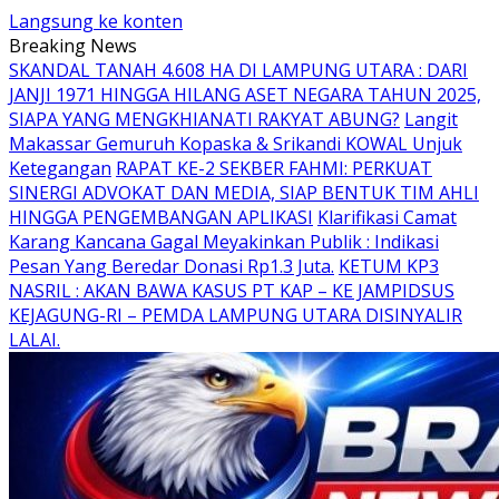
Langsung ke konten
Breaking News
SKANDAL TANAH 4.608 HA DI LAMPUNG UTARA : DARI
JANJI 1971 HINGGA HILANG ASET NEGARA TAHUN 2025,
SIAPA YANG MENGKHIANATI RAKYAT ABUNG?
Langit
Makassar Gemuruh Kopaska & Srikandi KOWAL Unjuk
Ketegangan
RAPAT KE-2 SEKBER FAHMI: PERKUAT
SINERGI ADVOKAT DAN MEDIA, SIAP BENTUK TIM AHLI
HINGGA PENGEMBANGAN APLIKASI
Klarifikasi Camat
Karang Kancana Gagal Meyakinkan Publik : Indikasi
Pesan Yang Beredar Donasi Rp1.3 Juta.
KETUM KP3
NASRIL : AKAN BAWA KASUS PT KAP – KE JAMPIDSUS
KEJAGUNG-RI – PEMDA LAMPUNG UTARA DISINYALIR
LALAI.