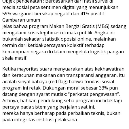
Objek pendekatan : Berdasarkan dari hasil survei di
media sosial peta sentimen digital yang menunjukkan
59% warganet bersikap negatif dan 41% positif.
Gambaran umum
jelas bahwa program Makan Bergizi Gratis (MBG) sedang
mengalami krisis legitimasi di mata publik. Angka ini
bukanlah sekadar statistik oposisi online, melainkan
cermin dari ketidakpercayaan kolektif terhadap
kemampuan negara di dalam mengelola logistik pangan
skala masif.
Ketika mayoritas suara menyuarakan atas kekhawatiran
dan keracunan makanan dan transparansi anggaran, itu
adalah sinyal bahaya (red flag) bahwa fondasi sosial
program ini retak. Dukungan moral sebesar 33% pun
datang dengan syarat mutlak: “perketat pengawasan”.
Artinya, bahkan pendukung setia program ini tidak lagi
percaya pada sistem yang berjalan saat ini,
mereka hanya berharap pada perbaikan teknis, bukan
pada integritas institusi pelaksana.