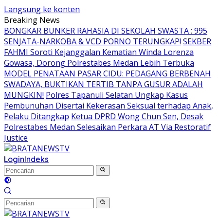
Langsung ke konten
Breaking News
BONGKAR BUNKER RAHASIA DI SEKOLAH SWASTA : 995
SENJATA-NARKOBA & VCD PORNO TERUNGKAP!
SEKBER
FAHMI Soroti Kejanggalan Kematian Winda Lorenza
Gowasa, Dorong Polrestabes Medan Lebih Terbuka
MODEL PENATAAN PASAR CIDU: PEDAGANG BERBENAH
SWADAYA, BUKTIKAN TERTIB TANPA GUSUR ADALAH
MUNGKIN!
Polres Tapanuli Selatan Ungkap Kasus
Pembunuhan Disertai Kekerasan Seksual terhadap Anak,
Pelaku Ditangkap
Ketua DPRD Wong Chun Sen, Desak
Polrestabes Medan Selesaikan Perkara AT Via Restoratif
Justice
Login
Indeks