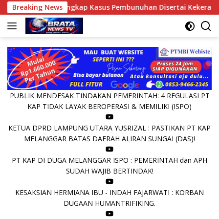
Langsung
li Selatan Ungkap Kasus Pembunuhan Disertai Kekerasan Seksua
Breaking News
ke
konten
PUBLIK MENDESAK TINDAKAN PEMERINTAH: 4 REGULASI PT
KAP TIDAK LAYAK BEROPERASI & MEMILIKI (ISPO)
KETUA DPRD LAMPUNG UTARA YUSRIZAL : PASTIKAN PT KAP
MELANGGAR BATAS DAERAH ALIRAN SUNGAI (DAS)!
PT KAP DI DUGA MELANGGAR ISPO : PEMERINTAH dan APH
SUDAH WAJIB BERTINDAK!
KESAKSIAN HERMIANA IBU - INDAH FAJARWATI : KORBAN
DUGAAN HUMANTRIFIKING.