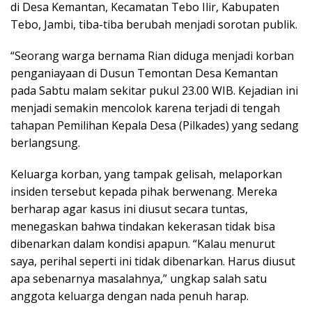
di Desa Kemantan, Kecamatan Tebo Ilir, Kabupaten
e
t
r
Tebo, Jambi, tiba-tiba berubah menjadi sorotan publik.
b
s
e
o
A
“Seorang warga bernama Rian diduga menjadi korban
o
p
penganiayaan di Dusun Temontan Desa Kemantan
k
p
pada Sabtu malam sekitar pukul 23.00 WIB. Kejadian ini
menjadi semakin mencolok karena terjadi di tengah
tahapan Pemilihan Kepala Desa (Pilkades) yang sedang
berlangsung.
Keluarga korban, yang tampak gelisah, melaporkan
insiden tersebut kepada pihak berwenang. Mereka
berharap agar kasus ini diusut secara tuntas,
menegaskan bahwa tindakan kekerasan tidak bisa
dibenarkan dalam kondisi apapun. “Kalau menurut
saya, perihal seperti ini tidak dibenarkan. Harus diusut
apa sebenarnya masalahnya,” ungkap salah satu
anggota keluarga dengan nada penuh harap.