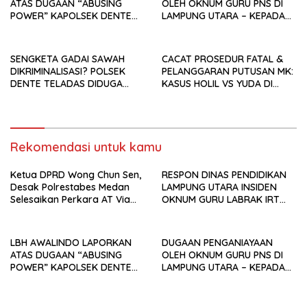
ATAS DUGAAN “ABUSING
OLEH OKNUM GURU PNS DI
POWER” KAPOLSEK DENTE
LAMPUNG UTARA – KEPADA
TELADAS KE PROPAM dan
IBU RUMAH TANGGA : MASIH
WASIDIK POLDA LAMPUNG
DALAM “TAP” PENYELIDIKAN
KEPOLISIAN!
SENGKETA GADAI SAWAH
CACAT PROSEDUR FATAL &
DIKRIMINALISASI? POLSEK
PELANGGARAN PUTUSAN MK:
DENTE TELADAS DIDUGA
KASUS HOLIL VS YUDA DI
ABUSING POWER, LBH LAPOR
DENTE TELADAS DESAK
WASIDIK!
PENGAWASAN PROPAM!
Rekomendasi untuk kamu
Ketua DPRD Wong Chun Sen,
RESPON DINAS PENDIDIKAN
Desak Polrestabes Medan
LAMPUNG UTARA INSIDEN
Selesaikan Perkara AT Via
OKNUM GURU LABRAK IRT
Restoratif Justice
ADALAH RANAH HUKUM,
BUKAN DISIPLIN PROFESI
LBH AWALINDO LAPORKAN
DUGAAN PENGANIAYAAN
ATAS DUGAAN “ABUSING
OLEH OKNUM GURU PNS DI
POWER” KAPOLSEK DENTE
LAMPUNG UTARA – KEPADA
TELADAS KE PROPAM dan
IBU RUMAH TANGGA : MASIH
WASIDIK POLDA LAMPUNG
DALAM “TAP” PENYELIDIKAN
KEPOLISIAN!