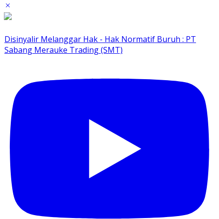
Disinyalir Melanggar Hak - Hak Normatif Buruh : PT
Sabang Merauke Trading (SMT)