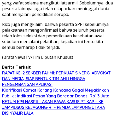
yang wafat selama mengikuti latsarmil. Sebelumnya, dua
peserta lainnya juga telah dilaporkan meninggal dunia
saat menjalani pendidikan serupa.
Rico juga mengklaim, bahwa peserta SPPI sebelumnya
pelaksanaan mengonfirmasi bahwa seluruh peserta
telah lolos seleksi dan pemeriksaan kesehatan awal
sebelum menjalani pelatihan, kejadian ini tentu kita
semua berharap tidak terjadi.
(BrataNewsTV/Tim Liputan Khusus)
Berita Terkait
RAPAT KE-2 SEKBER FAHMI: PERKUAT SINERGI ADVOKAT
DAN MEDIA, SIAP BENTUK TIM AHLI HINGGA
PENGEMBANGAN APLIKASI
Klarifikasi Camat Karang Kancana Gagal Meyakinkan
Publik : Indikasi Pesan Yang Beredar Donasi Rp1.3 Juta.
KETUM KP3 NASRIL : AKAN BAWA KASUS PT KAP – KE
JAMPIDSUS KEJAGUNG-RI – PEMDA LAMPUNG UTARA
DISINYALIR LALAI.