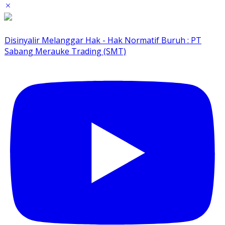
Disinyalir Melanggar Hak - Hak Normatif Buruh : PT
Sabang Merauke Trading (SMT)