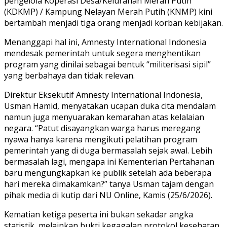
pengelola Koperasi Desa/Kelurahan Merah Putih
(KDKMP) / Kampung Nelayan Merah Putih (KNMP) kini
bertambah menjadi tiga orang menjadi korban kebijakan.
Menanggapi hal ini, Amnesty International Indonesia
mendesak pemerintah untuk segera menghentikan
program yang dinilai sebagai bentuk “militerisasi sipil”
yang berbahaya dan tidak relevan.
Direktur Eksekutif Amnesty International Indonesia,
Usman Hamid, menyatakan ucapan duka cita mendalam
namun juga menyuarakan kemarahan atas kelalaian
negara. “Patut disayangkan warga harus meregang
nyawa hanya karena mengikuti pelatihan program
pemerintah yang di duga bermasalah sejak awal. Lebih
bermasalah lagi, mengapa ini Kementerian Pertahanan
baru mengungkapkan ke publik setelah ada beberapa
hari mereka dimakamkan?” tanya Usman tajam dengan
pihak media di kutip dari NU Online, Kamis (25/6/2026).
Kematian ketiga peserta ini bukan sekadar angka
statistik, melainkan bukti kegagalan protokol kesehatan