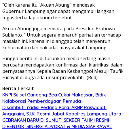
“Oleh karena itu “Akuan Abung” mendesak
Gubernur Lampung agar dapat mengambil langkah
tegas terhadap oknum tersebut.
Akuan Abung juga meminta pada Presiden Prabowo
Subianto. ” Untuk segera menaruh perhatian terhadap
masalah ini, karena ini dianggap telah menyentuh
kehormatan dan hak adat masyarakat Lampung.
Hingga berita ini di turunkan media sedang masih
berusaha mendapatkan konfirmasi dan klarifikasi dalam
pernyataannya Kepala Badan Kesbangpol Mesuji Taufik
Hidayat di duga ada unsur provokatif,- (Red).
Berita Terkait
KNPI Sulsel Gandeng Bea Cukai Makassar, Bidik
Kolaborasi Pemberdayaan Pemuda
Disambut Tradisi Pedang Pora, AKBP Raswidiati
Anggraini, S.I.K. Resmi Jabat Kapolres Lampung Utara
GEBRAKAN BARU DI SUMUT: SEKBER FAHMI RESMI
DIBENTUK, SINERGI ADVOKAT & MEDIA SIAP KAWAL