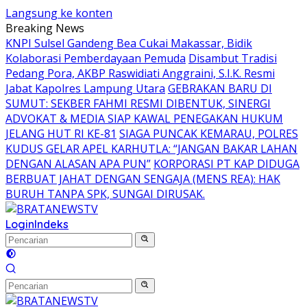
Langsung ke konten
Breaking News
KNPI Sulsel Gandeng Bea Cukai Makassar, Bidik
Kolaborasi Pemberdayaan Pemuda
Disambut Tradisi
Pedang Pora, AKBP Raswidiati Anggraini, S.I.K. Resmi
Jabat Kapolres Lampung Utara
GEBRAKAN BARU DI
SUMUT: SEKBER FAHMI RESMI DIBENTUK, SINERGI
ADVOKAT & MEDIA SIAP KAWAL PENEGAKAN HUKUM
JELANG HUT RI KE-81
SIAGA PUNCAK KEMARAU, POLRES
KUDUS GELAR APEL KARHUTLA: “JANGAN BAKAR LAHAN
DENGAN ALASAN APA PUN”
KORPORASI PT KAP DIDUGA
BERBUAT JAHAT DENGAN SENGAJA (MENS REA): HAK
BURUH TANPA SPK, SUNGAI DIRUSAK.
Login
Indeks