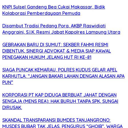
KNPI Sulsel Gandeng Bea Cukai Makassar, Bidik
Kolaborasi Pemberdayaan Pemuda
Disambut Tradisi Pedang Pora, AKBP Raswidiati
Anggraini, S.I.K. Resmi Jabat Kapolres Lampung Utara
GEBRAKAN BARU DI SUMUT: SEKBER FAHMI RESMI
DIBENTUK, SINERGI ADVOKAT & MEDIA SIAP KAWAL
PENEGAKAN HUKUM JELANG HUT RI KE-81
SIAGA PUNCAK KEMARAU, POLRES KUDUS GELAR APEL
KARHUTLA: “JANGAN BAKAR LAHAN DENGAN ALASAN APA
PUN”
KORPORASI PT KAP DIDUGA BERBUAT JAHAT DENGAN
SENGAJA (MENS REA): HAK BURUH TANPA SPK, SUNGAI
DIRUSAK.
SKANDAL TRANSPARANSI BUMDES TANJANGRONO:
MUSDES BUBAR TAK JELAS, PENGURUS “GHOIB”, WARGA