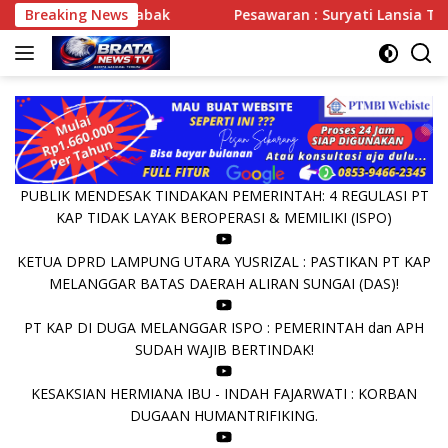
Langsung
kat Ansori Sabak
Breaking News
Pesawaran : Suryati Lansia Tunawicar
ke
konten
PUBLIK MENDESAK TINDAKAN PEMERINTAH: 4 REGULASI PT
KAP TIDAK LAYAK BEROPERASI & MEMILIKI (ISPO)
KETUA DPRD LAMPUNG UTARA YUSRIZAL : PASTIKAN PT KAP
MELANGGAR BATAS DAERAH ALIRAN SUNGAI (DAS)!
PT KAP DI DUGA MELANGGAR ISPO : PEMERINTAH dan APH
SUDAH WAJIB BERTINDAK!
KESAKSIAN HERMIANA IBU - INDAH FAJARWATI : KORBAN
DUGAAN HUMANTRIFIKING.