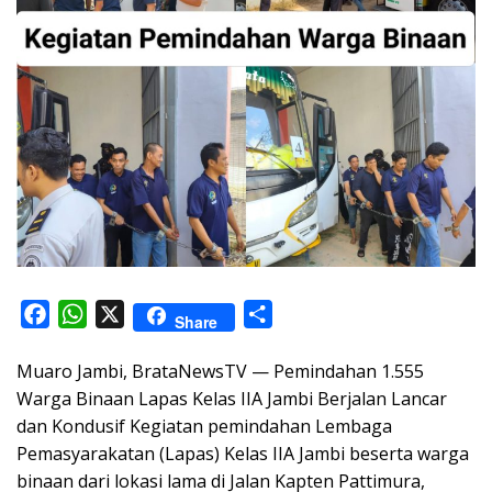
F
W
X
S
Share
a
h
h
Muaro Jambi, BrataNewsTV — Pemindahan 1.555
c
a
a
Warga Binaan Lapas Kelas IIA Jambi Berjalan Lancar
e
t
r
dan Kondusif Kegiatan pemindahan Lembaga
b
s
e
Pemasyarakatan (Lapas) Kelas IIA Jambi beserta warga
o
A
binaan dari lokasi lama di Jalan Kapten Pattimura,
o
p