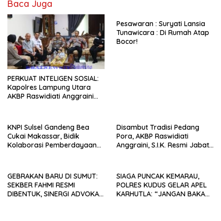
Baca Juga
Pesawaran : Suryati Lansia
Tunawicara : Di Rumah Atap
Bocor!
PERKUAT INTELIGEN SOSIAL:
Kapolres Lampung Utara
AKBP Raswidiati Anggraini
Jalin Sinergi Bersama Tokoh
Masyarakat Ansori Sabak
KNPI Sulsel Gandeng Bea
Disambut Tradisi Pedang
Cukai Makassar, Bidik
Pora, AKBP Raswidiati
Kolaborasi Pemberdayaan
Anggraini, S.I.K. Resmi Jabat
Pemuda
Kapolres Lampung Utara
GEBRAKAN BARU DI SUMUT:
SIAGA PUNCAK KEMARAU,
SEKBER FAHMI RESMI
POLRES KUDUS GELAR APEL
DIBENTUK, SINERGI ADVOKAT
KARHUTLA: “JANGAN BAKAR
& MEDIA SIAP KAWAL
LAHAN DENGAN ALASAN APA
PENEGAKAN HUKUM JELANG
PUN”
HUT RI KE-81