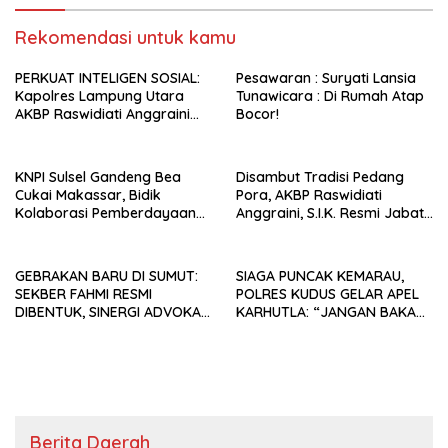
Rekomendasi untuk kamu
PERKUAT INTELIGEN SOSIAL:
Pesawaran : Suryati Lansia
Kapolres Lampung Utara
Tunawicara : Di Rumah Atap
AKBP Raswidiati Anggraini
Bocor!
Jalin Sinergi Bersama Tokoh
Masyarakat Ansori Sabak
KNPI Sulsel Gandeng Bea
Disambut Tradisi Pedang
Cukai Makassar, Bidik
Pora, AKBP Raswidiati
Kolaborasi Pemberdayaan
Anggraini, S.I.K. Resmi Jabat
Pemuda
Kapolres Lampung Utara
GEBRAKAN BARU DI SUMUT:
SIAGA PUNCAK KEMARAU,
SEKBER FAHMI RESMI
POLRES KUDUS GELAR APEL
DIBENTUK, SINERGI ADVOKAT
KARHUTLA: “JANGAN BAKAR
& MEDIA SIAP KAWAL
LAHAN DENGAN ALASAN APA
PENEGAKAN HUKUM JELANG
PUN”
HUT RI KE-81
Berita Daerah