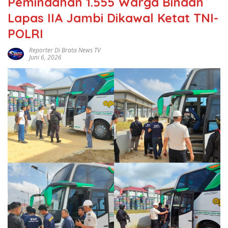
Pemindahan 1.555 Warga Binaan
Lapas IIA Jambi Dikawal Ketat TNI-
POLRI
Reporter Di Brata News TV
Juni 6, 2026