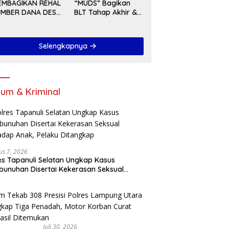
rata Tahun 2027
EMBAGIKAN REHAL
“MUDS” Bagikan
UMBER DANA DESA
BLT Tahap Akhir &
A 2025
Serah Terima
Pekerjaan Di Akhir
Tahun 2024
Selengkapnya
um & Kriminal
us 7, 2026
es Tapanuli Selatan Ungkap Kasus
unuhan Disertai Kekerasan Seksual
adap Anak, Pelaku Ditangkap
Juli 30, 2026