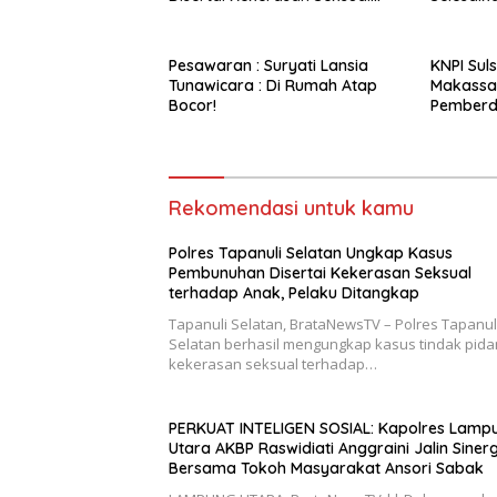
terhadap Anak, Pelaku
Restorati
Ditangkap
Pesawaran : Suryati Lansia
KNPI Sul
Tunawicara : Di Rumah Atap
Makassar
Bocor!
Pemberd
Rekomendasi untuk kamu
Polres Tapanuli Selatan Ungkap Kasus
Pembunuhan Disertai Kekerasan Seksual
terhadap Anak, Pelaku Ditangkap
Tapanuli Selatan, BrataNewsTV – Polres Tapanul
Selatan berhasil mengungkap kasus tindak pid
kekerasan seksual terhadap…
PERKUAT INTELIGEN SOSIAL: Kapolres Lamp
Utara AKBP Raswidiati Anggraini Jalin Sinerg
Bersama Tokoh Masyarakat Ansori Sabak