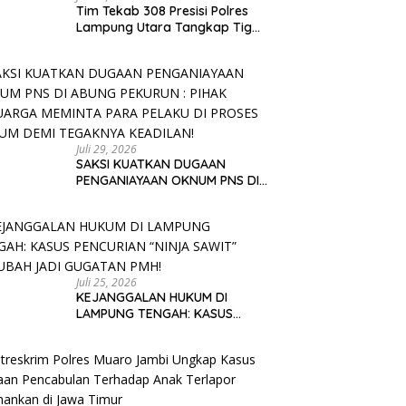
Tim Tekab 308 Presisi Polres
Lampung Utara Tangkap Tiga
Penadah, Motor Korban Curat
Berhasil Ditemukan
Juli 29, 2026
SAKSI KUATKAN DUGAAN
PENGANIAYAAN OKNUM PNS DI
ABUNG PEKURUN : PIHAK
KELUARGA MEMINTA PARA
PELAKU DI PROSES HUKUM DEMI
TEGAKNYA KEADILAN!
Juli 25, 2026
KEJANGGALAN HUKUM DI
LAMPUNG TENGAH: KASUS
PENCURIAN “NINJA SAWIT”
BERUBAH JADI GUGATAN PMH!