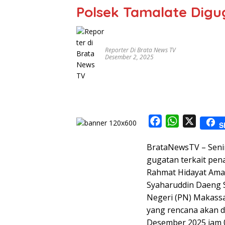
Polsek Tamalate Digu
Reporter Di Brata News TV
Desember 2, 2025
F
W
X
S
a
h
BrataNewsTV – Seni
c
a
gugatan terkait pen
e
t
Rahmat Hidayat Amah
b
s
Syaharuddin Daeng Si
o
A
Negeri (PN) Makass
o
p
yang rencana akan di
k
p
Desember 2025 jam 