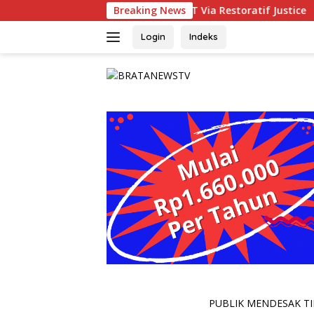
Langsung
 Selesaikan Perkara AT Via Restoratif Justice
Breaking News
PERKUAT
ke
konten
Login
Indeks
PUBLIK MENDESAK TIN