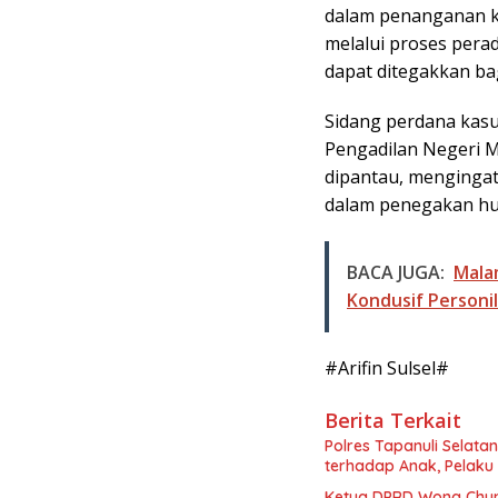
dalam penanganan ka
melalui proses perad
dapat ditegakkan bag
Sidang perdana kasus
Pengadilan Negeri M
dipantau, mengingat
dalam penegakan h
BACA JUGA:
Mala
Kondusif Personil
#Arifin Sulsel#
Berita Terkait
Polres Tapanuli Selat
terhadap Anak, Pelaku
Ketua DPRD Wong Chun 