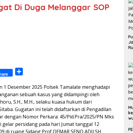
gat Di Duga Melanggar SOP
Pu
Ja
Ru
Me
Po
S
hare
h
n 1 Desember 2025 Polsek Tamalate menghadapi
a
anganan sebuah kasus yang didampingi oleh
r
oru, S.H., M.H., selaku kuasa hukum dari
e
M
taba. Gugatan ini telah didaftarkan di Pengadilan
ke
ar dengan Nomor Perkara: 45/Pid.Pra/2025/PN Mks
w
 gelar persidang pada hari Jumat tanggal 12
p
be
P
09 di ruang Sidang Prof OEMAR SENO ADJI.SH