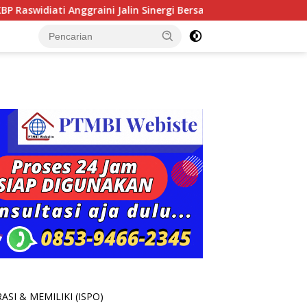
ggraini Jalin Sinergi Bersama Tokoh Masyarakat Ansori Sabak
SI & MEMILIKI (ISPO)