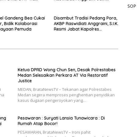
f Justice
Sinergi Bersama Tokoh
SOP
Masyarakat Ansori Sabak
sel Gandeng Bea Cukai
Disambut Tradisi Pedang Pora,
, Bidik Kolaborasi
AKBP Raswidiati Anggraini, S.I.K.
ayaan Pemuda
Resmi Jabat Kapolres
Lampung Utara
Ketua DPRD Wong Chun Sen, Desak Polrestabes
Medan Selesaikan Perkara AT Via Restoratif
Justice
i
MEDAN, BrataNewsTV – Tekanan agar Polrestabes
ana
Medan segera memproses penghentian penyidikan
kasus dugaan pengeroyokan yang…
ung
Pesawaran : Suryati Lansia Tunawicara : Di
i
Rumah Atap Bocor!
PESAWARAN, BrataNewsTV – Ironi pahit