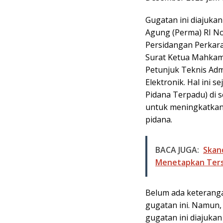
Gugatan ini diajuk
Agung (Perma) RI No
Persidangan Perkara 
Surat Ketua Mahkam
Petunjuk Teknis Adm
Elektronik. Hal ini 
Pidana Terpadu) di s
untuk meningkatkan 
pidana.
BACA JUGA:
Skan
Menetapkan Ters
Belum ada keteranga
gugatan ini. Namun
gugatan ini diajuka