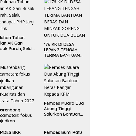
luhan Tahun
lan AK Gani
176 KK DI DESA
sak Parah, Selalu
LEPANG TENGAH
ndapat PHP Janji
TERIMA BANTUAN
litik
BERAS DAN MINYAK
GORENG UNTUK
DUA BULAN
Pemdes Muara Dua
Abung Tinggi
usrenbang
Salurkan Bantuan
camatan: fokus
Beras Pangan
ujudkan
Kepada KPM
embangunan
rkualitas dan
EMDES BKR
Pemdes Bumi Ratu