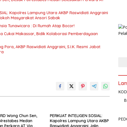
IAL: Kapolres Lampung Utara AKBP Raswidiati Anggraini
 Tokoh Masyarakat Ansori Sabak
Pesawaran : Suryati Lansia Tunawicara : Di Rumah Atap Bocor!
ea Cukai Makassar, Bidik Kolaborasi Pemberdayaan
g Pora, AKBP Raswidiati Anggraini, S.I.K. Resmi Jabat
ra
La
KOD
B
PRD Wong Chun Sen,
PERKUAT INTELIGEN SOSIAL:
PED
olrestabes Medan
Kapolres Lampung Utara AKBP
an Perkara AT Via
Raswidiati Anggraini Jalin