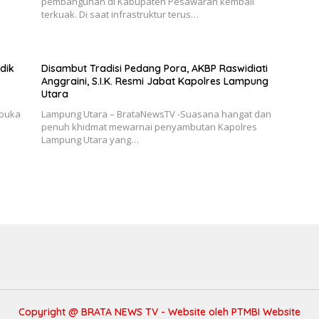
a
pembangunan di Kabupaten Pesawaran kembali
terkuak. Di saat infrastruktur terus…
dik
Disambut Tradisi Pedang Pora, AKBP Raswidiati
Anggraini, S.I.K. Resmi Jabat Kapolres Lampung
Utara
mbuka
Lampung Utara – BrataNewsTV -Suasana hangat dan
penuh khidmat mewarnai penyambutan Kapolres
Lampung Utara yang…
Copyright @ BRATA NEWS TV - Website oleh
PTMBI Website