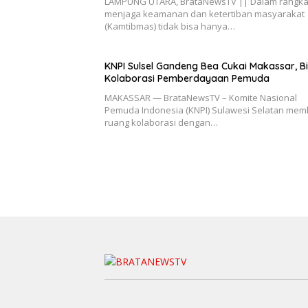
LAMPUNG UTARA, BrataNewsTV || Dalam rangk
menjaga keamanan dan ketertiban masyarakat
(Kamtibmas) tidak bisa hanya…
KNPI Sulsel Gandeng Bea Cukai Makassar, Bi
Kolaborasi Pemberdayaan Pemuda
MAKASSAR — BrataNewsTV – Komite Nasional
Pemuda Indonesia (KNPI) Sulawesi Selatan me
ruang kolaborasi dengan…