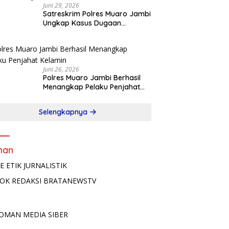
Juni 29, 2026
Satreskrim Polres Muaro Jambi
Ungkap Kasus Dugaan
Pencabulan Terhadap Anak
Terlapor Diamankan di Jawa
Timur
Juni 26, 2026
Polres Muaro Jambi Berhasil
Menangkap Pelaku Penjahat
Kelamin
Selengkapnya
man
E ETIK JURNALISTIK
OK REDAKSI BRATANEWSTV
OMAN MEDIA SIBER