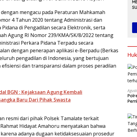
me
M
S
an dengan mengacu pada Peraturan Mahkamah
T.
mor 4 Tahun 2020 tentang Administrasi dan
Pidana di Pengadilan secara Elektronik, serta
ah Agung RI Nomor 239/KMA/SK/8/2022 tentang
inistrasi Perkara Pidana Terpadu secara
sejalan dengan penerapan aplikasi e-Berpadu (Berkas
Huk
eluruh pengadilan di Indonesia, yang bertujuan
efisiensi dan transparansi dalam proses peradilan
Agust
dal BGN : Kejaksaan Agung Kembali
Polr
angka Baru Dari Pihak Swasta
Pemb
terh
n resmi dari pihak Polsek Tamalate terkait
, Rahmat Hidayat Amahoru menyatakan bahwa
n karena adanya dugaan ketidaksesuaian prosedur