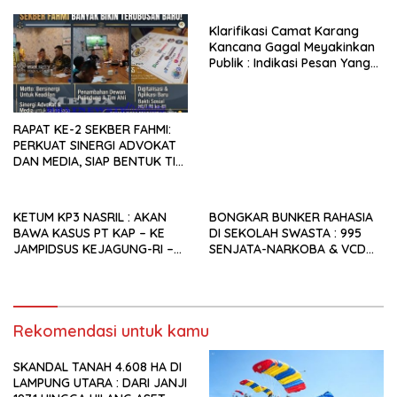
YANG MENGKHIANATI RAKYAT
ABUNG?
Klarifikasi Camat Karang
Kancana Gagal Meyakinkan
Publik : Indikasi Pesan Yang
Beredar Donasi Rp1.3 Juta.
RAPAT KE-2 SEKBER FAHMI:
PERKUAT SINERGI ADVOKAT
DAN MEDIA, SIAP BENTUK TIM
AHLI HINGGA
PENGEMBANGAN APLIKASI
KETUM KP3 NASRIL : AKAN
BONGKAR BUNKER RAHASIA
BAWA KASUS PT KAP – KE
DI SEKOLAH SWASTA : 995
JAMPIDSUS KEJAGUNG-RI –
SENJATA-NARKOBA & VCD
PEMDA LAMPUNG UTARA
PORNO TERUNGKAP!
DISINYALIR LALAI.
Rekomendasi untuk kamu
SKANDAL TANAH 4.608 HA DI
LAMPUNG UTARA : DARI JANJI