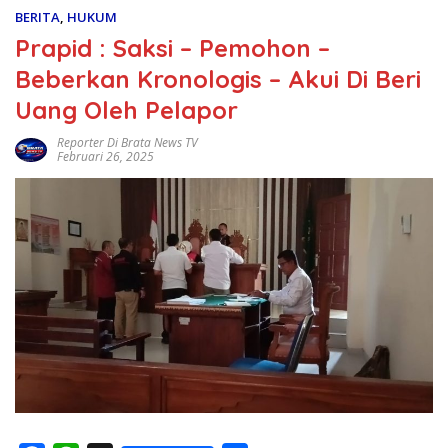
BERITA
,
HUKUM
Prapid : Saksi – Pemohon –
Beberkan Kronologis – Akui Di Beri
Uang Oleh Pelapor
Reporter Di Brata News TV
Februari 26, 2025