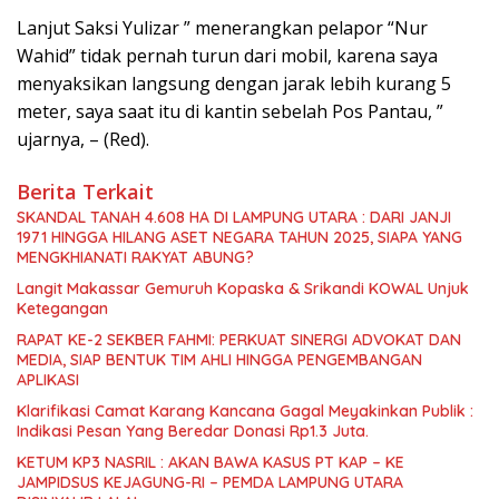
Lanjut Saksi Yulizar ” menerangkan pelapor “Nur
Wahid” tidak pernah turun dari mobil, karena saya
menyaksikan langsung dengan jarak lebih kurang 5
meter, saya saat itu di kantin sebelah Pos Pantau, ”
ujarnya, – (Red).
Berita Terkait
SKANDAL TANAH 4.608 HA DI LAMPUNG UTARA : DARI JANJI
1971 HINGGA HILANG ASET NEGARA TAHUN 2025, SIAPA YANG
MENGKHIANATI RAKYAT ABUNG?
Langit Makassar Gemuruh Kopaska & Srikandi KOWAL Unjuk
Ketegangan
RAPAT KE-2 SEKBER FAHMI: PERKUAT SINERGI ADVOKAT DAN
MEDIA, SIAP BENTUK TIM AHLI HINGGA PENGEMBANGAN
APLIKASI
Klarifikasi Camat Karang Kancana Gagal Meyakinkan Publik :
Indikasi Pesan Yang Beredar Donasi Rp1.3 Juta.
KETUM KP3 NASRIL : AKAN BAWA KASUS PT KAP – KE
JAMPIDSUS KEJAGUNG-RI – PEMDA LAMPUNG UTARA