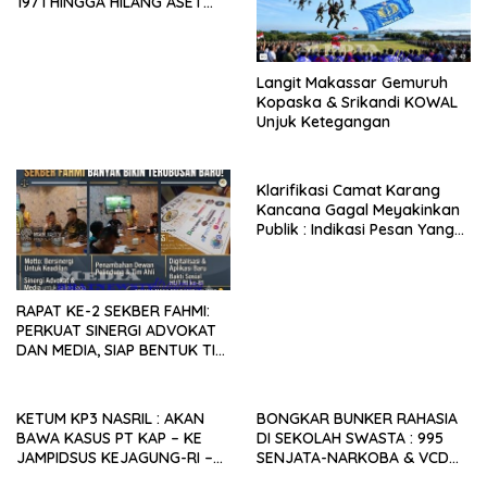
1971 HINGGA HILANG ASET
NEGARA TAHUN 2025, SIAPA
YANG MENGKHIANATI RAKYAT
ABUNG?
Langit Makassar Gemuruh
Kopaska & Srikandi KOWAL
Unjuk Ketegangan
Klarifikasi Camat Karang
Kancana Gagal Meyakinkan
Publik : Indikasi Pesan Yang
Beredar Donasi Rp1.3 Juta.
RAPAT KE-2 SEKBER FAHMI:
PERKUAT SINERGI ADVOKAT
DAN MEDIA, SIAP BENTUK TIM
AHLI HINGGA
PENGEMBANGAN APLIKASI
KETUM KP3 NASRIL : AKAN
BONGKAR BUNKER RAHASIA
BAWA KASUS PT KAP – KE
DI SEKOLAH SWASTA : 995
JAMPIDSUS KEJAGUNG-RI –
SENJATA-NARKOBA & VCD
PEMDA LAMPUNG UTARA
PORNO TERUNGKAP!