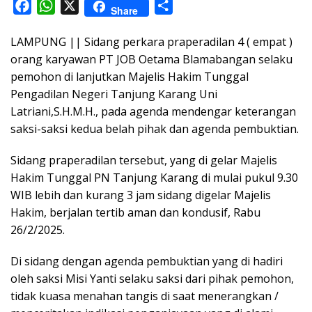
F
W
X
S
Share
a
h
h
LAMPUNG || Sidang perkara praperadilan 4 ( empat )
c
a
a
orang karyawan PT JOB Oetama Blamabangan selaku
e
t
r
pemohon di lanjutkan Majelis Hakim Tunggal
b
s
e
Pengadilan Negeri Tanjung Karang Uni
o
A
Latriani,S.H.M.H., pada agenda mendengar keterangan
o
p
saksi-saksi kedua belah pihak dan agenda pembuktian.
k
p
Sidang praperadilan tersebut, yang di gelar Majelis
Hakim Tunggal PN Tanjung Karang di mulai pukul 9.30
WIB lebih dan kurang 3 jam sidang digelar Majelis
Hakim, berjalan tertib aman dan kondusif, Rabu
26/2/2025.
Di sidang dengan agenda pembuktian yang di hadiri
oleh saksi Misi Yanti selaku saksi dari pihak pemohon,
tidak kuasa menahan tangis di saat menerangkan /