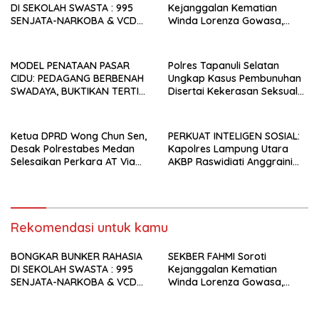
DI SEKOLAH SWASTA : 995
Kejanggalan Kematian
SENJATA-NARKOBA & VCD
Winda Lorenza Gowasa,
PORNO TERUNGKAP!
Dorong Polrestabes Medan
Lebih Terbuka
MODEL PENATAAN PASAR
Polres Tapanuli Selatan
CIDU: PEDAGANG BERBENAH
Ungkap Kasus Pembunuhan
SWADAYA, BUKTIKAN TERTIB
Disertai Kekerasan Seksual
TANPA GUSUR ADALAH
terhadap Anak, Pelaku
MUNGKIN!
Ditangkap
Ketua DPRD Wong Chun Sen,
PERKUAT INTELIGEN SOSIAL:
Desak Polrestabes Medan
Kapolres Lampung Utara
Selesaikan Perkara AT Via
AKBP Raswidiati Anggraini
Restoratif Justice
Jalin Sinergi Bersama Tokoh
Masyarakat Ansori Sabak
Rekomendasi untuk kamu
BONGKAR BUNKER RAHASIA
SEKBER FAHMI Soroti
DI SEKOLAH SWASTA : 995
Kejanggalan Kematian
SENJATA-NARKOBA & VCD
Winda Lorenza Gowasa,
PORNO TERUNGKAP!
Dorong Polrestabes Medan
Lebih Terbuka