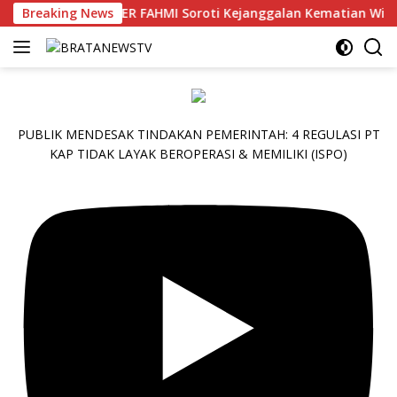
Langsung
SEKBER FAHMI Soroti Kejanggalan Kematian Winda Lorenza 
Breaking News
ke
konten
PUBLIK MENDESAK TINDAKAN PEMERINTAH: 4 REGULASI PT
KAP TIDAK LAYAK BEROPERASI & MEMILIKI (ISPO)