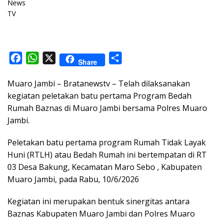
F
W
X
S
Share
a
h
h
Muaro Jambi – Bratanewstv – Telah dilaksanakan
c
a
a
kegiatan peletakan batu pertama Program Bedah
e
t
r
Rumah Baznas di Muaro Jambi bersama Polres Muaro
b
s
e
Jambi.
o
A
o
p
Peletakan batu pertama program Rumah Tidak Layak
k
p
Huni (RTLH) atau Bedah Rumah ini bertempatan di RT
03 Desa Bakung, Kecamatan Maro Sebo , Kabupaten
Muaro Jambi, pada Rabu, 10/6/2026
Kegiatan ini merupakan bentuk sinergitas antara
Baznas Kabupaten Muaro Jambi dan Polres Muaro