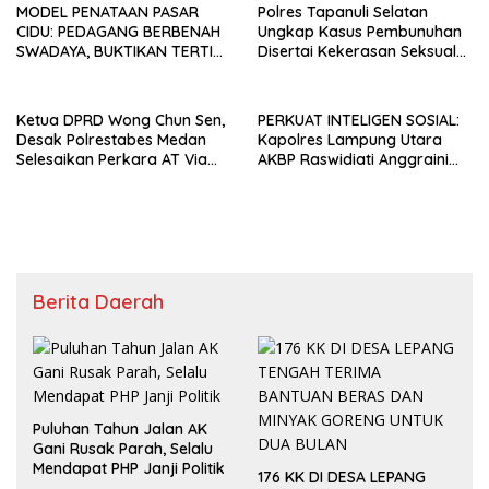
MODEL PENATAAN PASAR
Polres Tapanuli Selatan
CIDU: PEDAGANG BERBENAH
Ungkap Kasus Pembunuhan
SWADAYA, BUKTIKAN TERTIB
Disertai Kekerasan Seksual
TANPA GUSUR ADALAH
terhadap Anak, Pelaku
MUNGKIN!
Ditangkap
Ketua DPRD Wong Chun Sen,
PERKUAT INTELIGEN SOSIAL:
Desak Polrestabes Medan
Kapolres Lampung Utara
Selesaikan Perkara AT Via
AKBP Raswidiati Anggraini
Restoratif Justice
Jalin Sinergi Bersama Tokoh
Masyarakat Ansori Sabak
Berita Daerah
Puluhan Tahun Jalan AK
Gani Rusak Parah, Selalu
Mendapat PHP Janji Politik
176 KK DI DESA LEPANG