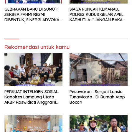
GEBRAKAN BARU DI SUMUT:
SIAGA PUNCAK KEMARAU,
SEKBER FAHMI RESMI
POLRES KUDUS GELAR APEL
DIBENTUK, SINERGI ADVOKAT
KARHUTLA: “JANGAN BAKAR
& MEDIA SIAP KAWAL
LAHAN DENGAN ALASAN APA
PENEGAKAN HUKUM JELANG
PUN”
HUT RI KE-81
Rekomendasi untuk kamu
PERKUAT INTELIGEN SOSIAL:
Pesawaran : Suryati Lansia
Kapolres Lampung Utara
Tunawicara : Di Rumah Atap
AKBP Raswidiati Anggraini
Bocor!
Jalin Sinergi Bersama Tokoh
Masyarakat Ansori Sabak