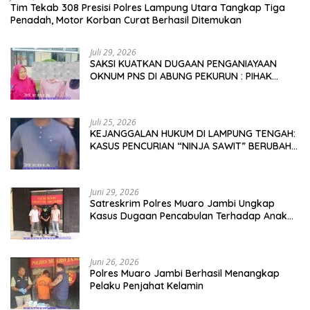
Tim Tekab 308 Presisi Polres Lampung Utara Tangkap Tiga
Penadah, Motor Korban Curat Berhasil Ditemukan
Juli 29, 2026
SAKSI KUATKAN DUGAAN PENGANIAYAAN
OKNUM PNS DI ABUNG PEKURUN : PIHAK
KELUARGA MEMINTA PARA PELAKU DI PROSES
HUKUM DEMI TEGAKNYA KEADILAN!
Juli 25, 2026
KEJANGGALAN HUKUM DI LAMPUNG TENGAH:
KASUS PENCURIAN “NINJA SAWIT” BERUBAH
JADI GUGATAN PMH!
Juni 29, 2026
Satreskrim Polres Muaro Jambi Ungkap
Kasus Dugaan Pencabulan Terhadap Anak
Terlapor Diamankan di Jawa Timur
Juni 26, 2026
Polres Muaro Jambi Berhasil Menangkap
Pelaku Penjahat Kelamin