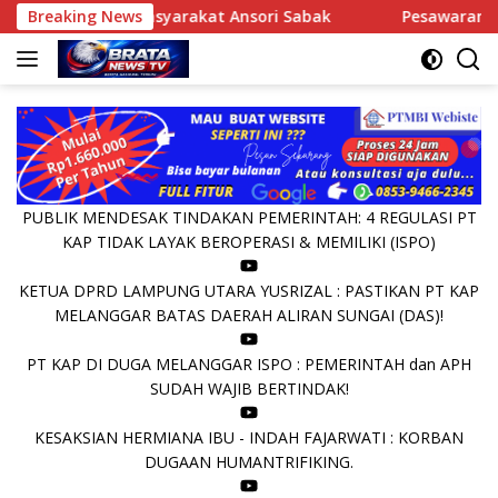
Langsung
oh Masyarakat Ansori Sabak
Breaking News
Pesawaran : Suryati Lansi
ke
konten
PUBLIK MENDESAK TINDAKAN PEMERINTAH: 4 REGULASI PT
KAP TIDAK LAYAK BEROPERASI & MEMILIKI (ISPO)
KETUA DPRD LAMPUNG UTARA YUSRIZAL : PASTIKAN PT KAP
MELANGGAR BATAS DAERAH ALIRAN SUNGAI (DAS)!
PT KAP DI DUGA MELANGGAR ISPO : PEMERINTAH dan APH
SUDAH WAJIB BERTINDAK!
KESAKSIAN HERMIANA IBU - INDAH FAJARWATI : KORBAN
DUGAAN HUMANTRIFIKING.