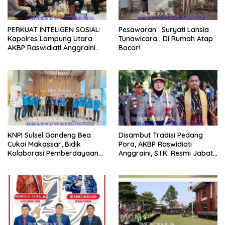
PERKUAT INTELIGEN SOSIAL:
Pesawaran : Suryati Lansia
Kapolres Lampung Utara
Tunawicara : Di Rumah Atap
AKBP Raswidiati Anggraini
Bocor!
Jalin Sinergi Bersama Tokoh
Masyarakat Ansori Sabak
KNPI Sulsel Gandeng Bea
Disambut Tradisi Pedang
Cukai Makassar, Bidik
Pora, AKBP Raswidiati
Kolaborasi Pemberdayaan
Anggraini, S.I.K. Resmi Jabat
Pemuda
Kapolres Lampung Utara