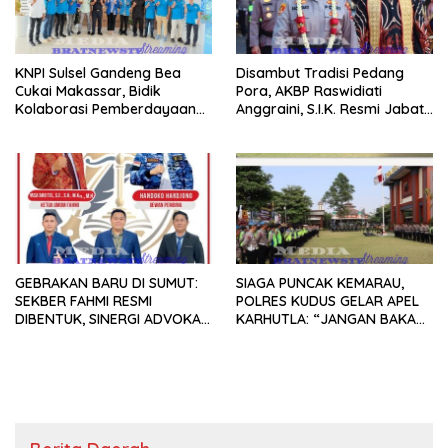
KNPI Sulsel Gandeng Bea
Disambut Tradisi Pedang
Cukai Makassar, Bidik
Pora, AKBP Raswidiati
Kolaborasi Pemberdayaan
Anggraini, S.I.K. Resmi Jabat
Pemuda
Kapolres Lampung Utara
GEBRAKAN BARU DI SUMUT:
SIAGA PUNCAK KEMARAU,
SEKBER FAHMI RESMI
POLRES KUDUS GELAR APEL
DIBENTUK, SINERGI ADVOKAT
KARHUTLA: “JANGAN BAKAR
& MEDIA SIAP KAWAL
LAHAN DENGAN ALASAN APA
PENEGAKAN HUKUM JELANG
PUN”
HUT RI KE-81