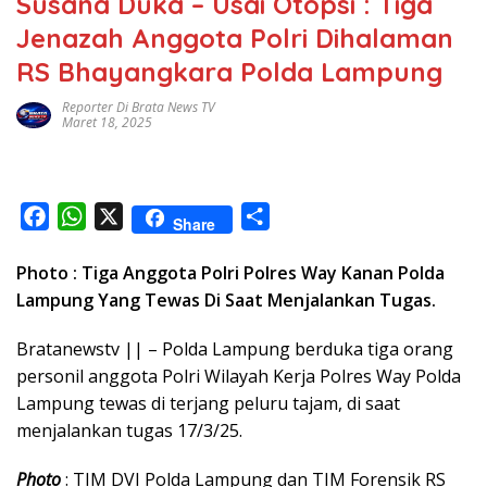
Susana Duka – Usai Otopsi : Tiga
Jenazah Anggota Polri Dihalaman
RS Bhayangkara Polda Lampung
Reporter Di Brata News TV
Maret 18, 2025
F
W
X
S
Share
a
h
h
Photo : Tiga Anggota Polri Polres Way Kanan Polda
c
a
a
Lampung Yang Tewas Di Saat Menjalankan Tugas.
e
t
r
b
s
e
Bratanewstv || – Polda Lampung berduka tiga orang
o
A
personil anggota Polri Wilayah Kerja Polres Way Polda
o
p
Lampung tewas di terjang peluru tajam, di saat
k
p
menjalankan tugas 17/3/25.
Photo
: TIM DVI Polda Lampung dan TIM Forensik RS