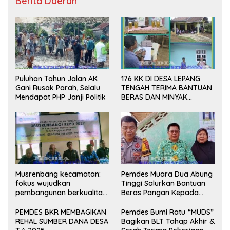
Berita Daerah
Puluhan Tahun Jalan AK
176 KK DI DESA LEPANG
Gani Rusak Parah, Selalu
TENGAH TERIMA BANTUAN
Mendapat PHP Janji Politik
BERAS DAN MINYAK
GORENG UNTUK DUA
BULAN
Musrenbang kecamatan:
Pemdes Muara Dua Abung
fokus wujudkan
Tinggi Salurkan Bantuan
pembangunan berkualitas
Beras Pangan Kepada
dan merata Tahun 2027
KPM
PEMDES BKR MEMBAGIKAN
Pemdes Bumi Ratu “MUDS”
REHAL SUMBER DANA DESA
Bagikan BLT Tahap Akhir &