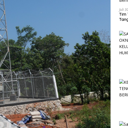
Juli 
Tim 
Tang
Berh