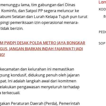
La
a menunggu lama, tim gabungan dari Dinas
KOD
s Kominfo, dan Satpol PP segera meluncur ke
abumi Selatan dan Lurah Kelapa Tujuh pun turut
B
ingi pemeriksaan izin operasional menara-
idak berizin.
PED
M PWDPI DESAK POLDA METRO JAYA BONGKAR
SOP
 AGUS, JANGAN BIARKAN INDAH FAJARWATI JADI
NG!
 kecamatan dan kelurahan ini memastikan
ung kondusif, didukung penuh oleh jajaran
at. Ini adalah langkah awal dari komitmen
elakukan pengawasan menyeluruh terhadap
terkecuali.
gakan Peraturan Daerah (Perda), Pemerintah