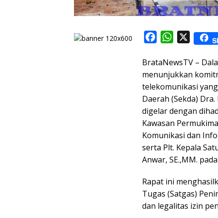
F
W
X
S
a
h
BrataNewsTV – Dala
c
a
menunjukkan komitm
e
t
telekomunikasi yang
b
s
Daerah (Sekda) Dra. I
o
A
digelar dengan diha
o
p
Kawasan Permukiman 
k
p
Komunikasi dan Info
serta Plt. Kepala Sa
Anwar, SE.,MM. pada 
Rapat ini menghasi
Tugas (Satgas) Peni
dan legalitas izin pe