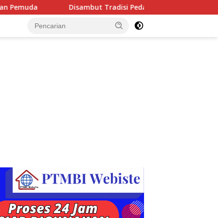
but Tradisi Pedang Pora, AKBP Raswidiati Anggraini, S.I.K. Re