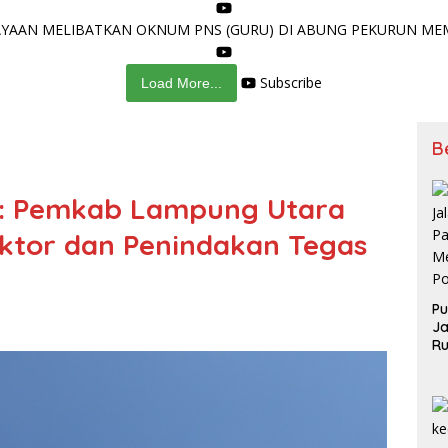
AAN MELIBATKAN OKNUM PNS (GURU) DI ABUNG PEKURUN MEMA
Subscribe
Load More...
B
r: Pemkab Lampung Utara
ektor dan Penindakan Tegas
Pu
Ja
Ru
Me
Po