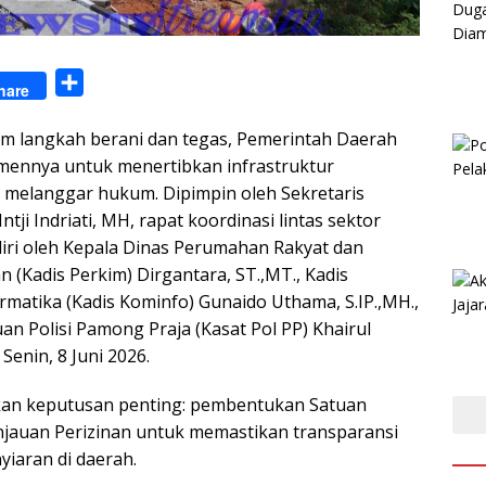
S
hare
h
m langkah berani dan tegas, Pemerintah Daerah
a
ennya untuk menertibkan infrastruktur
r
 melanggar hukum. Dipimpin oleh Sekretaris
e
ntji Indriati, MH, rapat koordinasi lintas sektor
diri oleh Kepala Dinas Perumahan Rakyat dan
(Kadis Perkim) Dirgantara, ST.,MT., Kadis
rmatika (Kadis Kominfo) Gunaido Uthama, S.IP.,MH.,
tuan Polisi Pamong Praja (Kasat Pol PP) Khairul
Senin, 8 Juni 2026.
lkan keputusan penting: pembentukan Satuan
njauan Perizinan untuk memastikan transparansi
nyiaran di daerah.