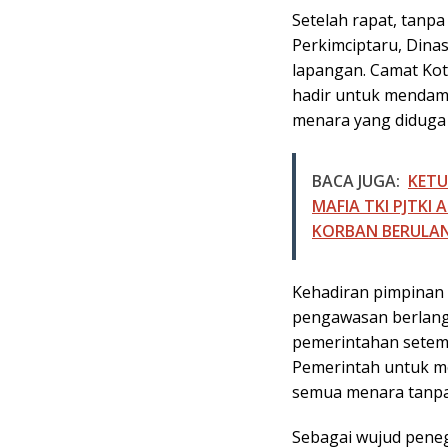
Setelah rapat, tanp
Perkimciptaru, Dina
lapangan. Camat Kot
hadir untuk mendamp
menara yang diduga t
BACA JUGA:
KETU
MAFIA TKI PJTKI
KORBAN BERULA
Kehadiran pimpinan
pengawasan berlangs
pemerintahan setemp
Pemerintah untuk m
semua menara tanpa 
Sebagai wujud pene