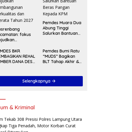
Pemdes Muara Dua
Abung Tinggi
usrenbang
Salurkan Bantuan
camatan: fokus
Beras Pangan
ujudkan
Kepada KPM
embangunan
rkualitas dan
EMDES BKR
Pemdes Bumi Ratu
rata Tahun 2027
EMBAGIKAN REHAL
“MUDS” Bagikan
UMBER DANA DESA
BLT Tahap Akhir &
A 2025
Serah Terima
Pekerjaan Di Akhir
Tahun 2024
Selengkapnya
um & Kriminal