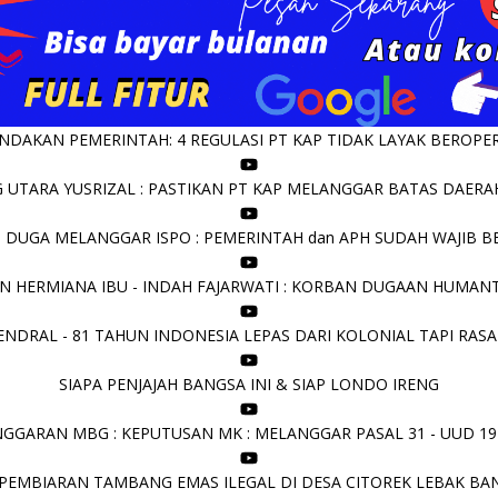
DAKAN PEMERINTAH: 4 REGULASI PT KAP TIDAK LAYAK BEROPERA
UTARA YUSRIZAL : PASTIKAN PT KAP MELANGGAR BATAS DAERAH 
I DUGA MELANGGAR ISPO : PEMERINTAH dan APH SUDAH WAJIB B
N HERMIANA IBU - INDAH FAJARWATI : KORBAN DUGAAN HUMANT
NDRAL - 81 TAHUN INDONESIA LEPAS DARI KOLONIAL TAPI RASA
SIAPA PENJAJAH BANGSA INI & SIAP LONDO IRENG
GGARAN MBG : KEPUTUSAN MK : MELANGGAR PASAL 31 - UUD 19
PEMBIARAN TAMBANG EMAS ILEGAL DI DESA CITOREK LEBAK BA