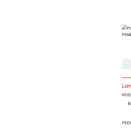
La
KOD
B
PED