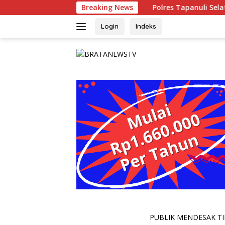
Langsung
Breaking News
Polres Tapanuli Selatan Ungkap K
ke
konten
Login
Indeks
PUBLIK MENDESAK TIN