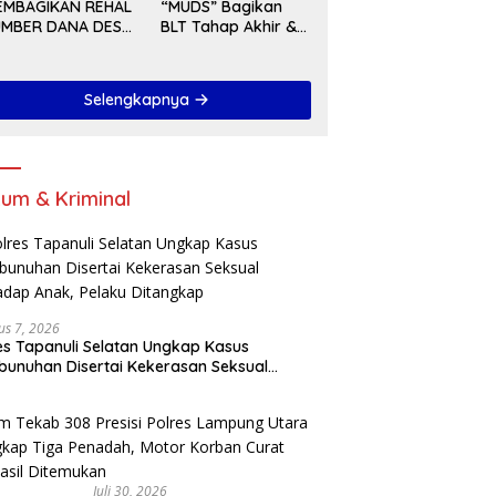
rata Tahun 2027
EMBAGIKAN REHAL
“MUDS” Bagikan
UMBER DANA DESA
BLT Tahap Akhir &
A 2025
Serah Terima
Pekerjaan Di Akhir
Tahun 2024
Selengkapnya
um & Kriminal
us 7, 2026
es Tapanuli Selatan Ungkap Kasus
unuhan Disertai Kekerasan Seksual
adap Anak, Pelaku Ditangkap
Juli 30, 2026