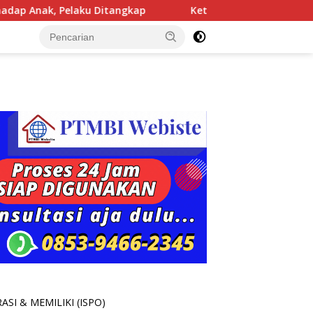
elaku Ditangkap
Ketua DPRD Wong Chun Sen, Desak Polr
SI & MEMILIKI (ISPO)