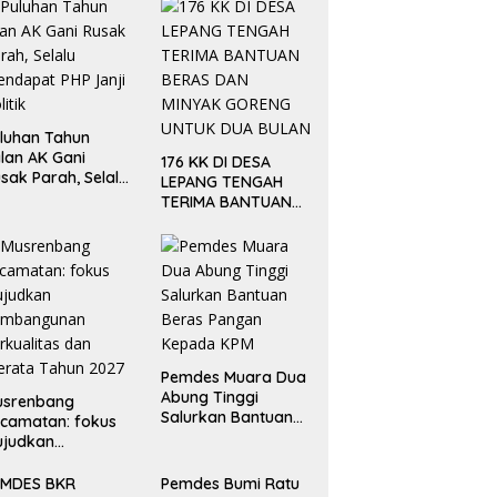
Sulsel Gandeng Bea Cukai
Disambut Tradisi Pedang Pora,
sar, Bidik Kolaborasi
AKBP Raswidiati Anggraini, S.I.K.
luhan Tahun
G
erdayaan Pemuda
Resmi Jabat Kapolres
lan AK Gani
176 KK DI DESA
S
Lampung Utara
sak Parah, Selalu
LEPANG TENGAH
S
ndapat PHP Janji
TERIMA BANTUAN
K
litik
BERAS DAN MINYAK
J
GORENG UNTUK
DUA BULAN
Pemdes Muara Dua
Abung Tinggi
usrenbang
Salurkan Bantuan
camatan: fokus
Beras Pangan
ujudkan
Kepada KPM
embangunan
rkualitas dan
EMDES BKR
Pemdes Bumi Ratu