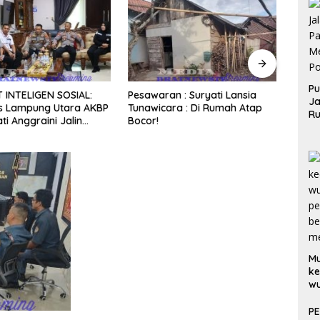
KNPI 
Makas
Pu
INTELIGEN SOSIAL:
Pesawaran : Suryati Lansia
Pemb
Ja
s Lampung Utara AKBP
Tunawicara : Di Rumah Atap
Ru
i Anggraini Jalin
Bocor!
Me
Bersama Tokoh
Po
kat Ansori Sabak
M
ke
w
p
be
P