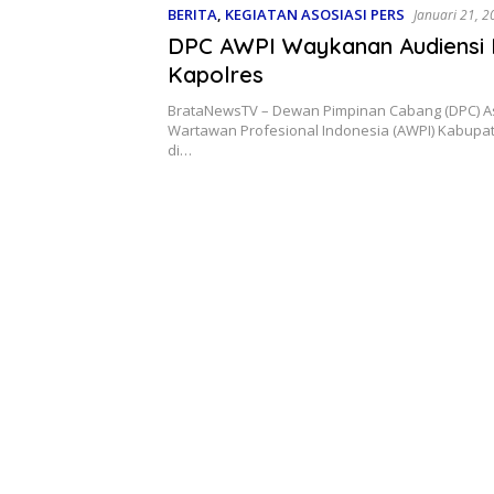
BERITA
,
KEGIATAN ASOSIASI PERS
Januari 21, 
DPC AWPI Waykanan Audiensi
Kapolres
BrataNewsTV – Dewan Pimpinan Cabang (DPC) A
Wartawan Profesional Indonesia (AWPI) Kabup
di…