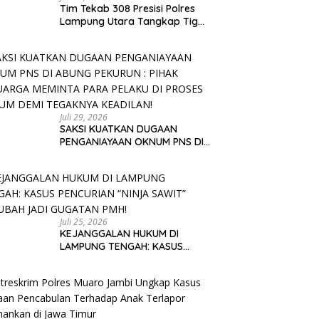
Tim Tekab 308 Presisi Polres
Lampung Utara Tangkap Tiga
Penadah, Motor Korban Curat
Berhasil Ditemukan
Juli 29, 2026
SAKSI KUATKAN DUGAAN
PENGANIAYAAN OKNUM PNS DI
ABUNG PEKURUN : PIHAK
KELUARGA MEMINTA PARA
PELAKU DI PROSES HUKUM DEMI
TEGAKNYA KEADILAN!
Juli 25, 2026
KEJANGGALAN HUKUM DI
LAMPUNG TENGAH: KASUS
PENCURIAN “NINJA SAWIT”
BERUBAH JADI GUGATAN PMH!