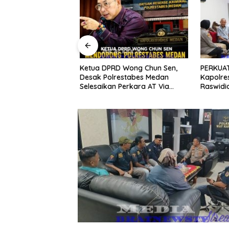
uli Selatan
Ketua DPRD Wong Chun Sen,
PERKUAT 
us Pembunuhan
Desak Polrestabes Medan
Kapolre
kerasan Seksual
Selesaikan Perkara AT Via
Raswidiat
ak, Pelaku
Restoratif Justice
Sinergi 
Masyara