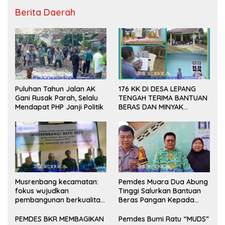
Berita Daerah
Puluhan Tahun Jalan AK
176 KK DI DESA LEPANG
Gani Rusak Parah, Selalu
TENGAH TERIMA BANTUAN
Mendapat PHP Janji Politik
BERAS DAN MINYAK
GORENG UNTUK DUA
BULAN
Musrenbang kecamatan:
Pemdes Muara Dua Abung
fokus wujudkan
Tinggi Salurkan Bantuan
pembangunan berkualitas
Beras Pangan Kepada
dan merata Tahun 2027
KPM
PEMDES BKR MEMBAGIKAN
Pemdes Bumi Ratu “MUDS”