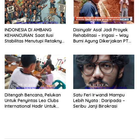
INDONESIA DI AMBANG
Disinyalir Asal Jadi Proyek
KEHANCURAN: Saat Ilusi
Rehabilitasi – Irigasi – Way
Stabilitas Menutupi Retaknya
Bumi Agung Dikerjakan PT
Fondasi Bangsa.
Bajasa Menunggal Sejati
Ditengah Bencana, Pelukan
Satu Feri Irwandi Mampu
Untuk Penyintas Leo Clubs
Lebih Nyata : Daripada –
International Hadir Untuk
Seribu Janji Birokrasi
Tenangkan Trauma