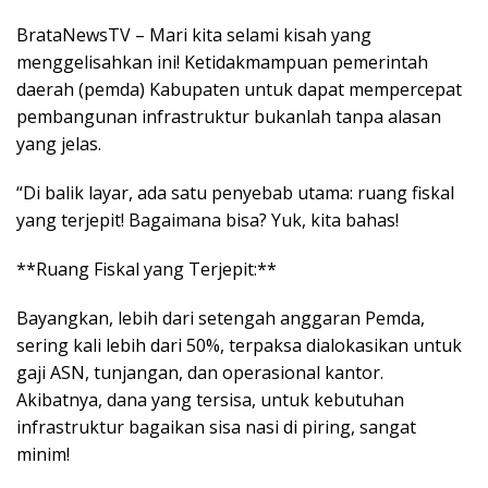
e
t
r
BrataNewsTV – Mari kita selami kisah yang
b
s
e
menggelisahkan ini! Ketidakmampuan pemerintah
o
A
daerah (pemda) Kabupaten untuk dapat mempercepat
o
p
pembangunan infrastruktur bukanlah tanpa alasan
k
p
yang jelas.
“Di balik layar, ada satu penyebab utama: ruang fiskal
yang terjepit! Bagaimana bisa? Yuk, kita bahas!
**Ruang Fiskal yang Terjepit:**
Bayangkan, lebih dari setengah anggaran Pemda,
sering kali lebih dari 50%, terpaksa dialokasikan untuk
gaji ASN, tunjangan, dan operasional kantor.
Akibatnya, dana yang tersisa, untuk kebutuhan
infrastruktur bagaikan sisa nasi di piring, sangat
minim!