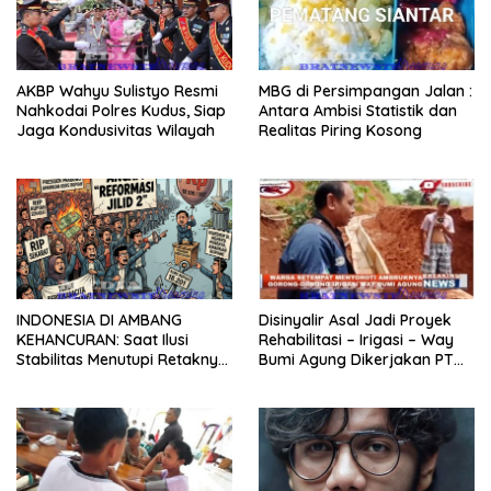
AKBP Wahyu Sulistyo Resmi
MBG di Persimpangan Jalan :
Nahkodai Polres Kudus, Siap
Antara Ambisi Statistik dan
Jaga Kondusivitas Wilayah
Realitas Piring Kosong
INDONESIA DI AMBANG
Disinyalir Asal Jadi Proyek
KEHANCURAN: Saat Ilusi
Rehabilitasi – Irigasi – Way
Stabilitas Menutupi Retaknya
Bumi Agung Dikerjakan PT
Fondasi Bangsa.
Bajasa Menunggal Sejati