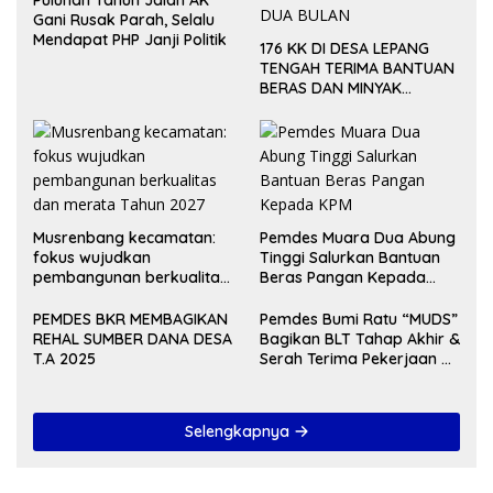
Puluhan Tahun Jalan AK
Gani Rusak Parah, Selalu
Mendapat PHP Janji Politik
176 KK DI DESA LEPANG
TENGAH TERIMA BANTUAN
BERAS DAN MINYAK
GORENG UNTUK DUA
BULAN
Musrenbang kecamatan:
Pemdes Muara Dua Abung
fokus wujudkan
Tinggi Salurkan Bantuan
pembangunan berkualitas
Beras Pangan Kepada
dan merata Tahun 2027
KPM
PEMDES BKR MEMBAGIKAN
Pemdes Bumi Ratu “MUDS”
REHAL SUMBER DANA DESA
Bagikan BLT Tahap Akhir &
T.A 2025
Serah Terima Pekerjaan Di
Akhir Tahun 2024
Selengkapnya