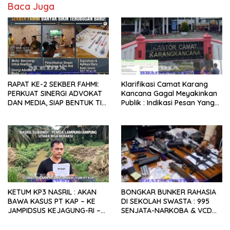
Baca Juga
RAPAT KE-2 SEKBER FAHMI:
Klarifikasi Camat Karang
PERKUAT SINERGI ADVOKAT
Kancana Gagal Meyakinkan
DAN MEDIA, SIAP BENTUK TIM
Publik : Indikasi Pesan Yang
AHLI HINGGA
Beredar Donasi Rp1.3 Juta.
PENGEMBANGAN APLIKASI
KETUM KP3 NASRIL : AKAN
BONGKAR BUNKER RAHASIA
BAWA KASUS PT KAP – KE
DI SEKOLAH SWASTA : 995
JAMPIDSUS KEJAGUNG-RI –
SENJATA-NARKOBA & VCD
PEMDA LAMPUNG UTARA
PORNO TERUNGKAP!
DISINYALIR LALAI.