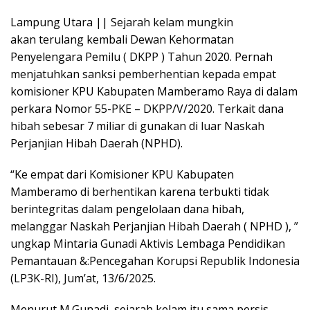
a
h
h
Lampung Utara || Sejarah kelam mungkin
c
a
a
akan terulang kembali Dewan Kehormatan
e
t
r
Penyelengara Pemilu ( DKPP ) Tahun 2020. Pernah
b
s
e
menjatuhkan sanksi pemberhentian kepada empat
o
A
komisioner KPU Kabupaten Mamberamo Raya di dalam
o
p
perkara Nomor 55-PKE – DKPP/V/2020. Terkait dana
k
p
hibah sebesar 7 miliar di gunakan di luar Naskah
Perjanjian Hibah Daerah (NPHD).
“Ke empat dari Komisioner KPU Kabupaten
Mamberamo di berhentikan karena terbukti tidak
berintegritas dalam pengelolaan dana hibah,
melanggar Naskah Perjanjian Hibah Daerah ( NPHD ), ”
ungkap Mintaria Gunadi Aktivis Lembaga Pendidikan
Pemantauan &:Pencegahan Korupsi Republik Indonesia
(LP3K-RI), Jum’at, 13/6/2025.
Menurut M.Gunadi, sejarah kelam itu sama persis