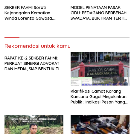
SEKBER FAHMI Soroti
MODEL PENATAAN PASAR
Kejanggalan Kematian
CIDU: PEDAGANG BERBENAH
Winda Lorenza Gowasa,
SWADAYA, BUKTIKAN TERTIB
Dorong Polrestabes Medan
TANPA GUSUR ADALAH
Lebih Terbuka
MUNGKIN!
Rekomendasi untuk kamu
RAPAT KE-2 SEKBER FAHMI:
PERKUAT SINERGI ADVOKAT
DAN MEDIA, SIAP BENTUK TIM
AHLI HINGGA
PENGEMBANGAN APLIKASI
Klarifikasi Camat Karang
Kancana Gagal Meyakinkan
Publik : Indikasi Pesan Yang
Beredar Donasi Rp1.3 Juta.