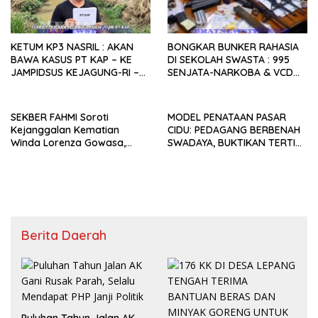
KETUM KP3 NASRIL : AKAN
BONGKAR BUNKER RAHASIA
BAWA KASUS PT KAP – KE
DI SEKOLAH SWASTA : 995
JAMPIDSUS KEJAGUNG-RI –
SENJATA-NARKOBA & VCD
PEMDA LAMPUNG UTARA
PORNO TERUNGKAP!
DISINYALIR LALAI.
SEKBER FAHMI Soroti
MODEL PENATAAN PASAR
Kejanggalan Kematian
CIDU: PEDAGANG BERBENAH
Winda Lorenza Gowasa,
SWADAYA, BUKTIKAN TERTIB
Dorong Polrestabes Medan
TANPA GUSUR ADALAH
Lebih Terbuka
MUNGKIN!
Berita Daerah