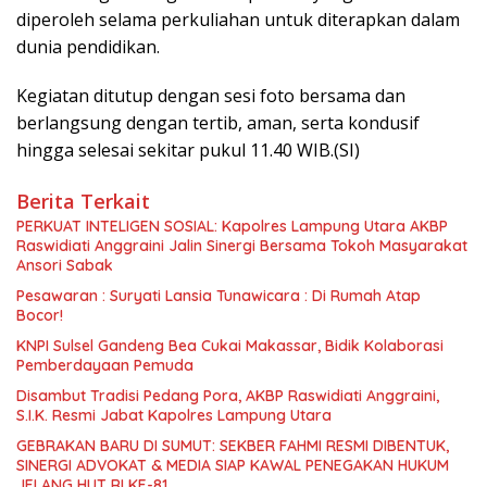
diperoleh selama perkuliahan untuk diterapkan dalam
dunia pendidikan.
Kegiatan ditutup dengan sesi foto bersama dan
berlangsung dengan tertib, aman, serta kondusif
hingga selesai sekitar pukul 11.40 WIB.(SI)
Berita Terkait
PERKUAT INTELIGEN SOSIAL: Kapolres Lampung Utara AKBP
Raswidiati Anggraini Jalin Sinergi Bersama Tokoh Masyarakat
Ansori Sabak
Pesawaran : Suryati Lansia Tunawicara : Di Rumah Atap
Bocor!
KNPI Sulsel Gandeng Bea Cukai Makassar, Bidik Kolaborasi
Pemberdayaan Pemuda
Disambut Tradisi Pedang Pora, AKBP Raswidiati Anggraini,
S.I.K. Resmi Jabat Kapolres Lampung Utara
GEBRAKAN BARU DI SUMUT: SEKBER FAHMI RESMI DIBENTUK,
SINERGI ADVOKAT & MEDIA SIAP KAWAL PENEGAKAN HUKUM
JELANG HUT RI KE-81