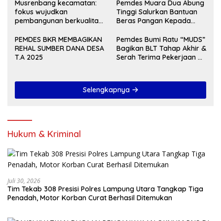
Musrenbang kecamatan:
Pemdes Muara Dua Abung
fokus wujudkan
Tinggi Salurkan Bantuan
pembangunan berkualitas
Beras Pangan Kepada
dan merata Tahun 2027
KPM
PEMDES BKR MEMBAGIKAN
Pemdes Bumi Ratu “MUDS”
REHAL SUMBER DANA DESA
Bagikan BLT Tahap Akhir &
T.A 2025
Serah Terima Pekerjaan Di
Akhir Tahun 2024
Selengkapnya
Hukum & Kriminal
Juli 30, 2026
Tim Tekab 308 Presisi Polres Lampung Utara Tangkap Tiga
Penadah, Motor Korban Curat Berhasil Ditemukan