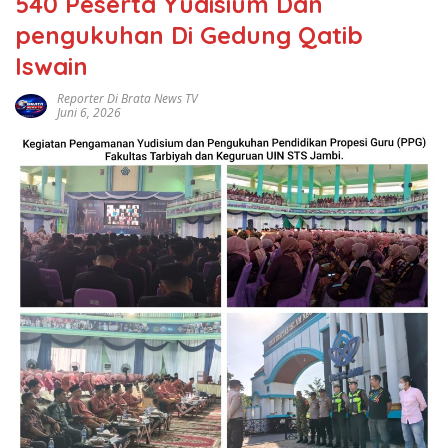
540 Peserta Yudisium Dan
pengukuhan Di Gedung Qatib
Iswain
Reporter Di Brata News TV
Juni 6, 2026