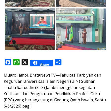
F
W
X
S
Share
a
h
h
Muaro Jambi, BrataNewsTV—Fakultas Tarbiyah dan
c
a
a
Keguruan Universitas Islam Negeri (UIN) Sulthan
e
t
r
Thaha Saifuddin (STS) Jambi menggelar kegiatan
b
s
e
Yudisium dan Pengukuhan Pendidikan Profesi Guru
o
A
(PPG) yang berlangsung di Gedung Qatib Iswain, Sabtu
o
p
6/6/2026) pagi.
k
p