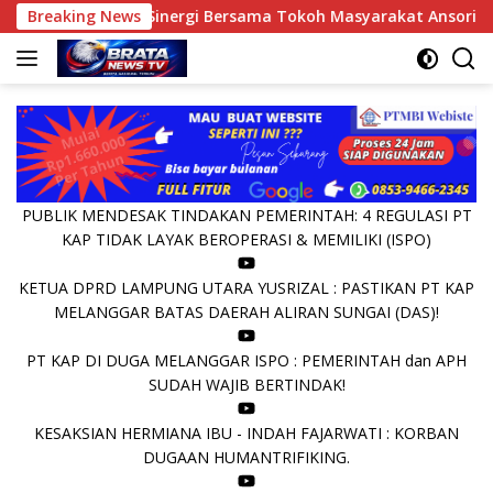
Langsung
ini Jalin Sinergi Bersama Tokoh Masyarakat Ansori Sabak
Breaking News
ke
konten
PUBLIK MENDESAK TINDAKAN PEMERINTAH: 4 REGULASI PT
KAP TIDAK LAYAK BEROPERASI & MEMILIKI (ISPO)
KETUA DPRD LAMPUNG UTARA YUSRIZAL : PASTIKAN PT KAP
MELANGGAR BATAS DAERAH ALIRAN SUNGAI (DAS)!
PT KAP DI DUGA MELANGGAR ISPO : PEMERINTAH dan APH
SUDAH WAJIB BERTINDAK!
KESAKSIAN HERMIANA IBU - INDAH FAJARWATI : KORBAN
DUGAAN HUMANTRIFIKING.