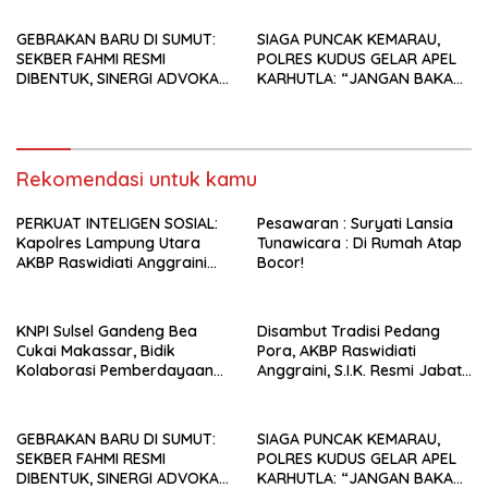
GEBRAKAN BARU DI SUMUT:
SIAGA PUNCAK KEMARAU,
SEKBER FAHMI RESMI
POLRES KUDUS GELAR APEL
DIBENTUK, SINERGI ADVOKAT
KARHUTLA: “JANGAN BAKAR
& MEDIA SIAP KAWAL
LAHAN DENGAN ALASAN APA
PENEGAKAN HUKUM JELANG
PUN”
HUT RI KE-81
Rekomendasi untuk kamu
PERKUAT INTELIGEN SOSIAL:
Pesawaran : Suryati Lansia
Kapolres Lampung Utara
Tunawicara : Di Rumah Atap
AKBP Raswidiati Anggraini
Bocor!
Jalin Sinergi Bersama Tokoh
Masyarakat Ansori Sabak
KNPI Sulsel Gandeng Bea
Disambut Tradisi Pedang
Cukai Makassar, Bidik
Pora, AKBP Raswidiati
Kolaborasi Pemberdayaan
Anggraini, S.I.K. Resmi Jabat
Pemuda
Kapolres Lampung Utara
GEBRAKAN BARU DI SUMUT:
SIAGA PUNCAK KEMARAU,
SEKBER FAHMI RESMI
POLRES KUDUS GELAR APEL
DIBENTUK, SINERGI ADVOKAT
KARHUTLA: “JANGAN BAKAR