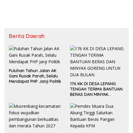
& MEDIA SIAP KAWAL
LAHAN DENGAN ALASAN APA
PENEGAKAN HUKUM JELANG
PUN”
HUT RI KE-81
Berita Daerah
Puluhan Tahun Jalan AK
Gani Rusak Parah, Selalu
Mendapat PHP Janji Politik
176 KK DI DESA LEPANG
TENGAH TERIMA BANTUAN
BERAS DAN MINYAK
GORENG UNTUK DUA
BULAN