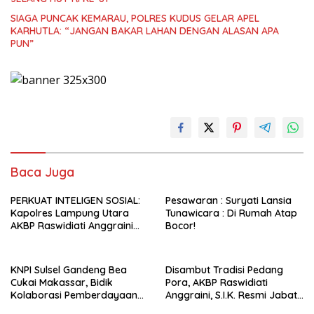
SIAGA PUNCAK KEMARAU, POLRES KUDUS GELAR APEL
KARHUTLA: “JANGAN BAKAR LAHAN DENGAN ALASAN APA
PUN”
Baca Juga
PERKUAT INTELIGEN SOSIAL:
Pesawaran : Suryati Lansia
Kapolres Lampung Utara
Tunawicara : Di Rumah Atap
AKBP Raswidiati Anggraini
Bocor!
Jalin Sinergi Bersama Tokoh
Masyarakat Ansori Sabak
KNPI Sulsel Gandeng Bea
Disambut Tradisi Pedang
Cukai Makassar, Bidik
Pora, AKBP Raswidiati
Kolaborasi Pemberdayaan
Anggraini, S.I.K. Resmi Jabat
Pemuda
Kapolres Lampung Utara