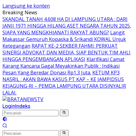
Langsung ke konten
Breaking News
SKANDAL TANAH 4.608 HA DI LAMPUNG UTARA : DARI
JANJI 1971 HINGGA HILANG ASET NEGARA TAHUN 2025,
SIAPA YANG MENGKHIANATI RAKYAT ABUNG?
Langit
Makassar Gemuruh Kopaska & Srikandi KOWAL Unjuk
Ketegangan
RAPAT KE-2 SEKBER FAHMI: PERKUAT
SINERGI ADVOKAT DAN MEDIA, SIAP BENTUK TIM AHLI
HINGGA PENGEMBANGAN APLIKASI
Klarifikasi Camat
Karang Kancana Gagal Meyakinkan Publik : Indikasi
Pesan Yang Beredar Donasi Rp1.3 Juta.
KETUM KP3
NASRIL : AKAN BAWA KASUS PT KAP – KE JAMPIDSUS
KEJAGUNG-RI – PEMDA LAMPUNG UTARA DISINYALIR
LALAI.
Login
Indeks