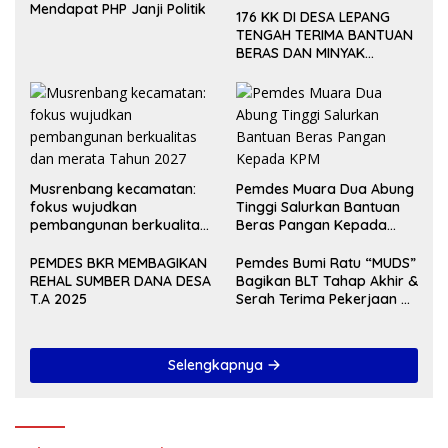
Mendapat PHP Janji Politik
176 KK DI DESA LEPANG
TENGAH TERIMA BANTUAN
BERAS DAN MINYAK
GORENG UNTUK DUA
BULAN
Musrenbang kecamatan:
Pemdes Muara Dua Abung
fokus wujudkan
Tinggi Salurkan Bantuan
pembangunan berkualitas
Beras Pangan Kepada
dan merata Tahun 2027
KPM
PEMDES BKR MEMBAGIKAN
Pemdes Bumi Ratu “MUDS”
REHAL SUMBER DANA DESA
Bagikan BLT Tahap Akhir &
T.A 2025
Serah Terima Pekerjaan Di
Akhir Tahun 2024
Selengkapnya