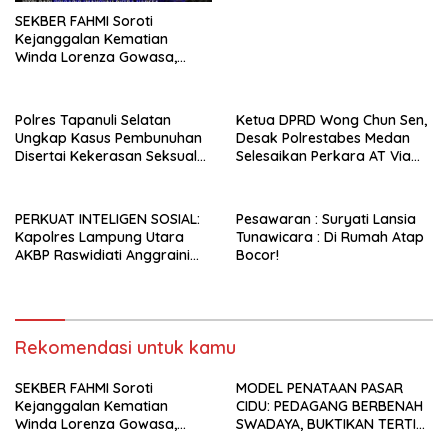
SEKBER FAHMI Soroti
Kejanggalan Kematian
Winda Lorenza Gowasa,
Dorong Polrestabes Medan
Lebih Terbuka
Polres Tapanuli Selatan
Ketua DPRD Wong Chun Sen,
Ungkap Kasus Pembunuhan
Desak Polrestabes Medan
Disertai Kekerasan Seksual
Selesaikan Perkara AT Via
terhadap Anak, Pelaku
Restoratif Justice
Ditangkap
PERKUAT INTELIGEN SOSIAL:
Pesawaran : Suryati Lansia
Kapolres Lampung Utara
Tunawicara : Di Rumah Atap
AKBP Raswidiati Anggraini
Bocor!
Jalin Sinergi Bersama Tokoh
Masyarakat Ansori Sabak
Rekomendasi untuk kamu
SEKBER FAHMI Soroti
MODEL PENATAAN PASAR
Kejanggalan Kematian
CIDU: PEDAGANG BERBENAH
Winda Lorenza Gowasa,
SWADAYA, BUKTIKAN TERTIB
Dorong Polrestabes Medan
TANPA GUSUR ADALAH