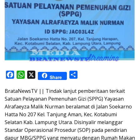
F
W
X
S
Share
a
h
h
BrataNewsTV || Tindak lanjut pemberitaan terkait
c
a
a
Satuan Pelayanan Pemenuhan Gizi (SPPG) Yayasan
e
t
r
Alrafaeyza Malik Nurman beralamat di Jalan Soekarno
b
s
e
Hatta No 207 Kel. Tanjung Aman, Kec. Kotabumi
o
A
Selatan Kab. Lampung Utara. Disinyalir melanggar
o
p
Standar Operasional Prosedur (SOP) pada pendirian
k
p
dapur MBG/SPPG yang menyatu dengan Rumah Makan