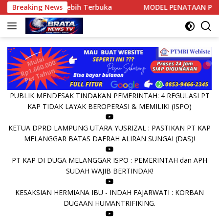
Langsung
 Medan Lebih Terbuka
Breaking News
MODEL PENATAAN PASAR CIDU: 
ke
konten
PUBLIK MENDESAK TINDAKAN PEMERINTAH: 4 REGULASI PT
KAP TIDAK LAYAK BEROPERASI & MEMILIKI (ISPO)
KETUA DPRD LAMPUNG UTARA YUSRIZAL : PASTIKAN PT KAP
MELANGGAR BATAS DAERAH ALIRAN SUNGAI (DAS)!
PT KAP DI DUGA MELANGGAR ISPO : PEMERINTAH dan APH
SUDAH WAJIB BERTINDAK!
KESAKSIAN HERMIANA IBU - INDAH FAJARWATI : KORBAN
DUGAAN HUMANTRIFIKING.