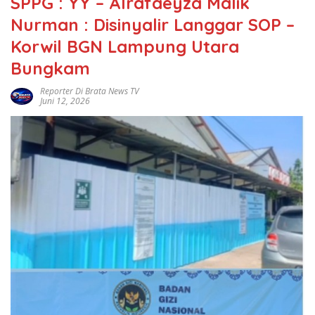
SPPG : YY – Alrafaeyza Malik
Nurman : Disinyalir Langgar SOP –
Korwil BGN Lampung Utara
Bungkam
Reporter Di Brata News TV
Juni 12, 2026