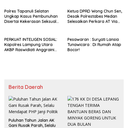
Lebih Terbuka
MUNGKIN!
Polres Tapanuli Selatan
Ketua DPRD Wong Chun Sen,
Ungkap Kasus Pembunuhan
Desak Polrestabes Medan
Disertai Kekerasan Seksual
Selesaikan Perkara AT Via
terhadap Anak, Pelaku
Restoratif Justice
Ditangkap
PERKUAT INTELIGEN SOSIAL:
Pesawaran : Suryati Lansia
Kapolres Lampung Utara
Tunawicara : Di Rumah Atap
AKBP Raswidiati Anggraini
Bocor!
Jalin Sinergi Bersama Tokoh
Masyarakat Ansori Sabak
Berita Daerah
Puluhan Tahun Jalan AK
Gani Rusak Parah, Selalu