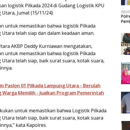
n logistik Pilkada 2024 di Gudang Logistik KPU
e
Agust
tara, Jumat (15/11/24).
Polr
Pemb
n untuk memastikan bahwa logistik Pilkada
terh
Utara telah siap dan dalam keadaan aman.
tara AKBP Deddy Kurniawan mengatakan,
n untuk memastikan bahwa logistik Pilkada
tara telah siap, baik surat suara, kotak suara,
innya.
am Paslon 01 Pilkada Lampung Utara - Berulah
g Warga Memilih - Jualkan Program Pemerintah
kukan untuk memastikan bahwa Logistik Pilkada
tara telah siap, baik surat suara, kotak suara
nnya,” kata Kapolres.