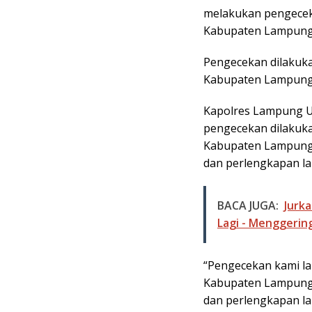
melakukan pengeceka
b
s
Kabupaten Lampung U
o
A
o
p
Pengecekan dilakuka
k
p
Kabupaten Lampung 
Kapolres Lampung U
pengecekan dilakuka
Kabupaten Lampung U
dan perlengkapan la
BACA JUGA:
Jurk
Lagi - Menggerin
“Pengecekan kami la
Kabupaten Lampung U
dan perlengkapan lai