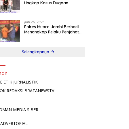
Ungkap Kasus Dugaan
Pencabulan Terhadap Anak
Terlapor Diamankan di Jawa
Timur
Juni 26, 2026
Polres Muaro Jambi Berhasil
Menangkap Pelaku Penjahat
Kelamin
Selengkapnya
man
E ETIK JURNALISTIK
OK REDAKSI BRATANEWSTV
OMAN MEDIA SIBER
 ADVERTORIAL