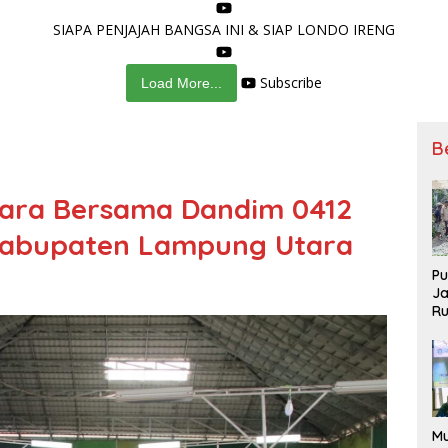
SIAPA PENJAJAH BANGSA INI & SIAP LONDO IRENG
Subscribe
Load More...
B
ara Bersama Dandim 0412
 Kabupaten Lampung Utara
Pu
Ja
Ru
Me
Po
M