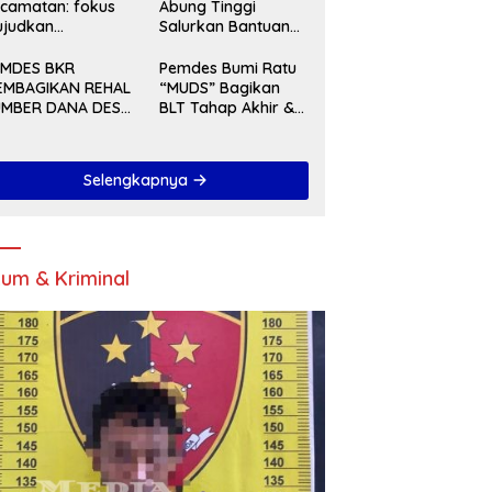
camatan: fokus
Abung Tinggi
ujudkan
Salurkan Bantuan
embangunan
Beras Pangan
rkualitas dan
Kepada KPM
EMDES BKR
Pemdes Bumi Ratu
rata Tahun 2027
EMBAGIKAN REHAL
“MUDS” Bagikan
UMBER DANA DESA
BLT Tahap Akhir &
A 2025
Serah Terima
Pekerjaan Di Akhir
Tahun 2024
Selengkapnya
um & Kriminal