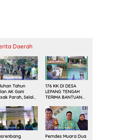
erita Daerah
luhan Tahun
176 KK DI DESA
lan AK Gani
LEPANG TENGAH
sak Parah, Selalu
TERIMA BANTUAN
ndapat PHP Janji
BERAS DAN MINYAK
litik
GORENG UNTUK
DUA BULAN
usrenbang
Pemdes Muara Dua