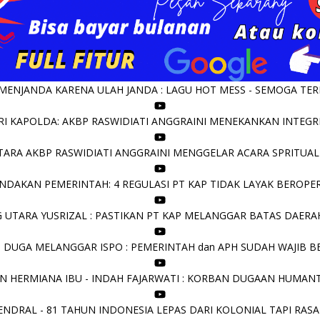
 MENJANDA KARENA ULAH JANDA : LAGU HOT MESS - SEMOGA TE
I KAPOLDA: AKBP RASWIDIATI ANGGRAINI MENEKANKAN INTEGRI
ARA AKBP RASWIDIATI ANGGRAINI MENGGELAR ACARA SPRITUAL
DAKAN PEMERINTAH: 4 REGULASI PT KAP TIDAK LAYAK BEROPERA
UTARA YUSRIZAL : PASTIKAN PT KAP MELANGGAR BATAS DAERAH 
I DUGA MELANGGAR ISPO : PEMERINTAH dan APH SUDAH WAJIB B
N HERMIANA IBU - INDAH FAJARWATI : KORBAN DUGAAN HUMANT
NDRAL - 81 TAHUN INDONESIA LEPAS DARI KOLONIAL TAPI RASA