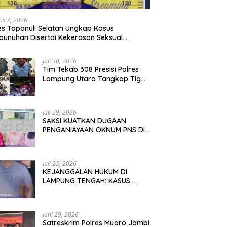
us 7, 2026
es Tapanuli Selatan Ungkap Kasus
unuhan Disertai Kekerasan Seksual
adap Anak, Pelaku Ditangkap
Juli 30, 2026
Tim Tekab 308 Presisi Polres
Lampung Utara Tangkap Tiga
Penadah, Motor Korban Curat
Berhasil Ditemukan
Juli 29, 2026
SAKSI KUATKAN DUGAAN
PENGANIAYAAN OKNUM PNS DI
ABUNG PEKURUN : PIHAK
KELUARGA MEMINTA PARA
PELAKU DI PROSES HUKUM DEMI
Juli 25, 2026
TEGAKNYA KEADILAN!
KEJANGGALAN HUKUM DI
LAMPUNG TENGAH: KASUS
PENCURIAN “NINJA SAWIT”
BERUBAH JADI GUGATAN PMH!
Juni 29, 2026
Satreskrim Polres Muaro Jambi