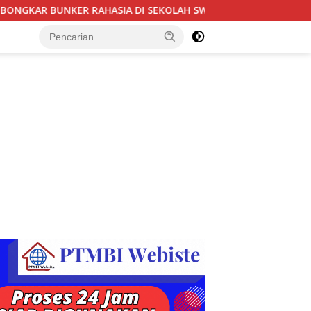
 SEKOLAH SWASTA : 995 SENJATA-NARKOBA & VCD PORNO TERUN