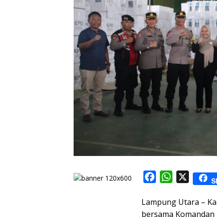
F
W
X
S
a
h
Lampung Utara – Ka
c
a
bersama Komandan K
e
t