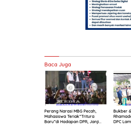
Baca Juga
Perang Narasi MBG Pecah,
Bukber &
Mahasiswa Teriak“Tritura
Rhamada
Baru”di Hadapan DPR, Janji
DPC Lam
Politisi Jadi Penenang?